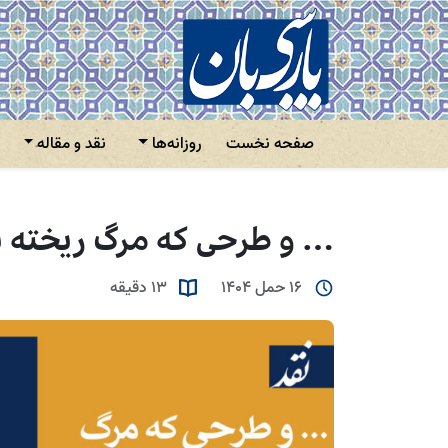
صفحه نخست
روزانه‌ها
نقد و مقاله
… و طرحی که مرگ ریخته ب
16 حمل 1404
13 دقیقه