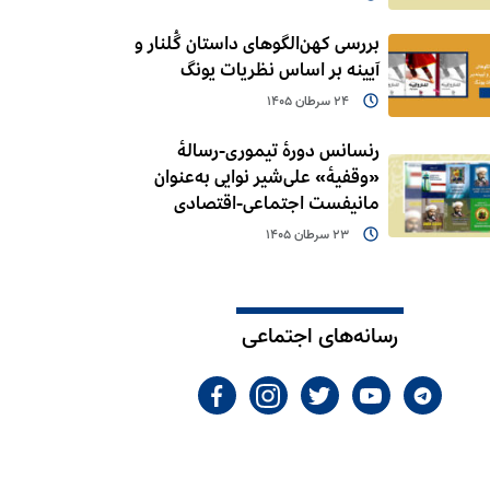
بررسی کهن‌الگوهای داستان گُلنار و
آیینه بر اساس نظریات یونگ
24 سرطان 1405
رنسانس دورۀ تیموری-رسالۀ
«وقفیۀ» علی‌شیر نوایی به‌عنوان
مانیفست اجتماعی-اقتصادی
23 سرطان 1405
رسانه‌های اجتماعی