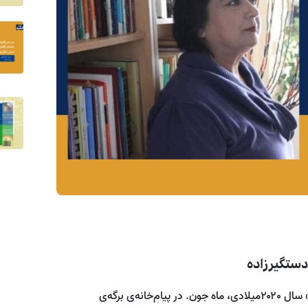
دستگیرزاده
نزدیک‌های شام یکی از روزها بود به وقت «تورنتو؛کانادا» سال ۲۰۲۰میلادی، ماه جون. در پیام‌خانه‌ی برگه‌ی