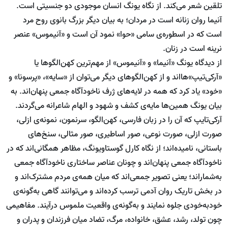
تلقین شعر می‌کند. از نگاه یونگ انسان موجودی دو جنسیتی است.
آنیما روان زنانه است در مردان؛ به بیان دیگر بزرگ بانوی روح مرد
است که در اسطوره‌ی سامی‌ «حوا» نمود آن است و «آنیموس» عنصر
نرینه است در زنان.
از دیدگاه‌ یونگ «آنیما» و «آنیموس» از مهم‌ترین کهن‌الگوها یا
«آرکی‌تیپ»هااند و از کهن‌الگوهای دیگر می‌توان از «سایه»، «پرسونا» و
«خود» یاد کرد که همه در لایه‌های ژرف ناخودآگاه جمعی پنهان‌اند. به
بیان یونگ همین‌ها مایه‌ی کشف و شهود و الهام شاعرانه می‌گردند.
آرکی‌تایپ که آن را در زبان فارسی، کهن‌الگو، سرنمون، نمونه‌ی ازلی،
صورت ازلی، صورت نوعی، صور اساطیری،‌ صور مثالی، سنخ‌های
باستانی،‌ نامیده‌اند؛ از نگاه کارل گوستاویونگ،‌ مظاهر همگانی‌اند که در
ناخودآگاه جمعی پنهان‌اند و چونان عناصر ساختاری ناخودآگاه جمعی
به‌شماراند؛ یعنی تصویر جمعی‌اند که میان همه‌ی مردم مشترک‌اند و
در بخش تاریک روان آدمی ‌ترسب کرده‌اند و می‌توانند گاهی به‌گونه‌ی
خودبه‌خودی جلوه نمایند و به‌گونه‌ی واقعیت ملموس درآیند. مفاهیمی‌
چون تولد، رشد،‌ عشق، خانواده، مرگ، تضاد میان فرزندان و پدران و