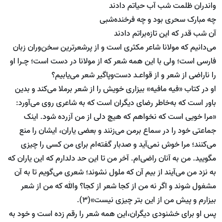
واندران ظلمت شب آب حیاتم دادند
چه مبارک سحری بود و چه فرخنده‌شبی
آن شب قدر که این تازه‌براتم دادند
می‌دانیم که مولانا شاعر مکثری است و از پرشعرترین سخن‌وران زبان
فارسی است؛ ولی با این همه شعر که از مولانا در دست است؛ چـرا او
را ناراضی از شعر و از قواعـد دست‌وپاگیر شعر می‌یابیم؟
او در کتاب «فیه مافیه» بیزاری خویش را از شعر برملا می‌کند و بدین
باور است که به‌خاطر رضای دیگران است که به شاعری روی می‌آورد:
«مرا خویی است که نخواهم که هیچ دلی از من آزرده شود. اینک
جماعتی خود را در سماع برمن می‌زنند و بعضی یاران، ایشان را منع
می‌کنند؛ مرا خوش نمی‌آید و صدبار گفته‌ام برای من کسی را چیزی
مگویید. من به آنان راضی‌ام. آخر من تا این حد دلدارم که این یاران که
به نزد من می‌آیند از بیم آن که ملول نشوند؛ شعری می‌گویم تا به آن
مشغول شوند و اگر نه من از کجا شعر از کجا؟ والله که من از شعر
بیزارم و پیش من از این بتر چیزی نیست»(3).
پس او برای خشنودی دیگران،این همه شعر را رقم زده است و خود به