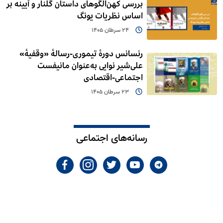
بررسی کهن‌الگوهای داستان گُلنار و آیینه بر
اساس نظریات یونگ
24 سرطان 1405
رنسانس دورۀ تیموری-رسالۀ «وقفیۀ»
علی‌شیر نوایی به‌عنوان مانیفست
اجتماعی-اقتصادی
23 سرطان 1405
رسانه‌های اجتماعی