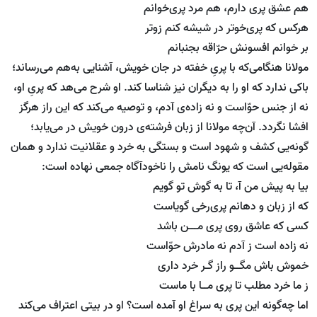
هم عشق پری دارم، هم مرد پری‌خوانم
هرکس که پری‌خوتر در شیشه کنم زوتر
بر خوانم افسونش حرّاقه بجنبانم
مولانا هنگامی‌که با پریِ خفته در جان خویش،‌ آشنایی به‌هم می‌رساند؛
باکی ندارد که او را به دیگران نیز شناسا کند. او شرح می‌هد که پریِ او،‌
نه از جنس حوّاست و نه زاده‌ی آدم، و توصیه می‌کند که این راز هرگز
افشا نگردد. آن‌چه مولانا از زبان فرشته‌ی درون خویش در می‌یابد؛
گونه‌یی کشف و شهود است و بستگی به خرد و عقلانیت ندارد و همان
مقوله‌یی است که یونگ نامش را ناخودآگاه جمعی نهاده است:
بیا به پیش من آ، تا به گوش تو گویم
که از زبان و دهانم پری‌رخی گویاست
کسی که عاشق روی پری مـــن باشد
نه زاده است ز آدم نه مادرش حوّاست
خموش باش مگــو راز گـر خرد داری
ز ما خرد مطلب تا پری مــا با ماست
اما چه‌گونه این پری به سراغ او آمده است؟‌ او در بیتی اعتراف می‌کند