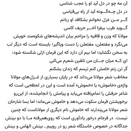
آن مه چو در دل آید او را عجب شناسی
در دل چــه‌گـــونه آید از راه بی‌قیاسی
گـــر مــن غزل نخوانم بشکافد او زبانم
گـــوید طرب بیفزا آخـــر حریف کاسی
مولانا که وزن و قافیه را مزاحم بیان اندیشه‌های شکوه‌مند خویش
می‌نگرد و مفتعلن،‌ مفتعلن را دست وپاگیر؛ بایسته است که دیگر لب
به سخن نگشاید؛ اما بیم آن دارد که این فرمان ازلی شکسته شود:
ای کــه میان جـــان من تلقین شعرم می‌کنی
گر تن زنم خامش کنم ترسم که زندان بشکنم
مخاطب شعر مولانا می‌داند که در پایان بسیاری از غــزل‌های مولانا
واژه‌ی «خاموش» یا «خموش» آمده است و این در لحظه‌یی است که
شاعر حرفش را تمام‌یافته می‌یابد و پیامش را انجام‌شده،‌ از این‌رو
برخویشتن فرمان سکوت می‌دهد و خاموش می‌ماند؛ اما بسا شارحان
شعر مولانا می‌پندارند که خاموش نام دیگری از مولاناست که چنین
نیست. در فرجام درخور یادآوری است که روی‌هم‌رفته مــا با دو بینش
جداگانه در خصوص خاستگاه شعر رو در روییم ـ بینش الهامی ‌و بینش