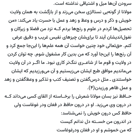
سرودن آن‌ها میل و اشتیاقی نداشته است.
مولانا از گونه‌یی نستالژی سخن می‌زند و از بازگشت به همان ولایت
خویش و ذکر و درس و وعظ و زهد و عمل با حسرت یاد می‌کند: «من
تحصیل‌ها کردم در علوم و رنج‌ها بردم کــه نزد من فضلا و زیرکان و
نغول‌اندیشان آیند تا برای‌شان چیز‌های نفیس غریب و دقیق عرض
کنم. حق‌تعالی خود چنین خواست آن همه علم‌ها را این‌جا جمع کرد و
آن رنج‌ها را این‌جا آورد که من بدین کار مشغول شوم. چه توان کردن
در ولایت و قوم ما از شاعــری ننگ‌تر کاری نبود. ما اگــر در آن ولایت
می‌ماندیم موافق طبع ایشان می‌زیستیم و آن می‌ورزیدیم که ایشان
خواستندی ـ مثل درس‌گفتن و تصنیف کتب و تذکیر و وعظ‌گفتن و زهد
و عمل ظاهر ورزیدن(4).
حــافظ نیز بسان مولانا شعرش را برخــاسته از القای کسی می‌داند کــه
در درون وی می‌زید. او در درون حافظ در فغان ودر غوغاست ولی
حافظ کس درون خویش را نمی‌شناسد:
در اندرون من خســته دل ندانم کیست
که من خموشم و او در فغان ودرغوغاست