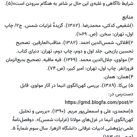
شرایط ناآگاهی و غلبه‌ی این حال بر شاعر به هنگام سرودن است»(5).
منابع
1)شفیعی کدکنی، محمدرضا. (1382).‌ گزیدۀ غزلیات شمس. ج2/ چاپ
اول، تهران: سخن. (ص. 1069).
2)افلاکی، شمس‌الدین احمد. (1382). مناقب‌العارفین. تصحیح
تحسین یازیجی. جلد اول و دوم، چاپ دوم، تهران: دنیای کتاب.
3) مولوی، جلال‌الدین محمد. (1369). فیه مافیه. تصحیح بدیع‌الزمان
فروزانفر. چاپ اول، تهران: امیر کبیر، (ص.۷۴).
4)همان: همان.
5) بی‌کا. (1389). بررسی کهن‌الگوی انیما در آثار مولوی. قابل
دست‌رس در:
https://gmd.blogfa.com/pos‌t/3
5)محمدی، علی و اسمعلی‌پور مریم. (1390). «بررسی و تحلیل
کهن‌الگوی آنیما در غزل‌های مولانا (غزلیات شمس)». دوفصل‌نامۀ
علمی-پژوهشی ادبیات عرفانی دانشگاه الزهرا. سال سوم شمارۀ 5.