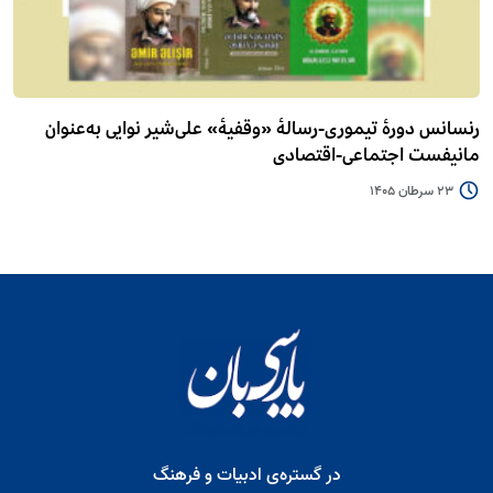
رنسانس دورۀ تیموری-رسالۀ «وقفیۀ» علی‌شیر نوایی به‌عنوان
مانیفست اجتماعی-اقتصادی
23 سرطان 1405
در گستره‌ی ادبیات و فرهنگ