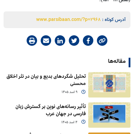
(صص 111- 153).
آدرس کوتاه :
www.parsibaan.com/?p=2968
مقاله‌ها
تحلیل شگردهای بدیع و بیان در نثر اخلاق
محسنی
9 اسد 1405
تأثیر رسانه‌های نوین بر گسترش زبان
فارسی در جهان عرب
4 اسد 1405