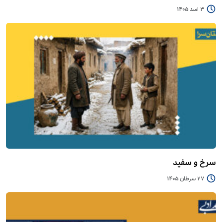
3 اسد 1405
سرخ و سفید
27 سرطان 1405