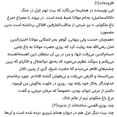
افزوده‌اند(1).
این نویسنده در همان‌جا می‌نگارد که بیت نهم غزل در جنگ
«لالااسماعیل» به‌نام مولانا ضبط شده است. در پیوند با مصراع «مرغ
باغ ملکوتم…» نیز شرحی از مناقب‌العارفین افلاکی برداشته است بدین
مضمون:
«همچنان خدمت ولی پنهانی،‌ گوهر بحر لامکانی مولانا اختیارالدین
امان رضی‌الله عنه روایت کرد که روزی حضرت مولانا به باغ چلبی
حسام‌الدین می‌رفت تنها، و من در پی آن سلطان دین آهسته‌آهسته
می‌رفتم و سوگند عظیم می‌خورد که به‌حق ذوالجلال و الاکرام که برین
چشم‌های ظاهر می‌دیدم که حضرت شیخ، گزی از زمین بالاتر
بین‌السماء و الارض می‌رفت و بی‌هوش گشته افتادم. چون برخاستم
خداوندگار به‌کار خود رفته بود. روزی در خلوت به‌گوش من فرمود:
«کمتر از مرغی نتواند بودن، خصوصاً که مرغان عرشی، و گفت:
مرغ باغ ملکوتم نیم از عالم خاک
چند روزی قفسی ساخته‌اند از بدنم»(2).
چند بیت دیگر غزل هم در دیوان همام تبریزی دیده شده است و آن‌ها