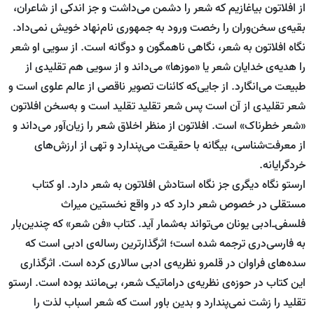
از افلاتون بیاغازیم که شعر را دشمن می‌داشت و جز اندکی از شاعران،‌
بقیه‌ی سخن‌وران را رخصت ورود به جمهوری نام‌نهاد خویش نمی‌داد.
نگاه افلاتون به شعر، نگاهی ناهمگون و دوگانه است. از سویی او شعر
را هدیه‌ی خدایان شعر یا «موزها» می‌داند و از سویی هم تقلیدی از
طبیعت می‌انگارد. از جایی‌که کائنات تصویر ناقصی از عالم علوی است و
شعر تقلیدی از آن است پس شعر تقلید تقلید است و به‌سخن افلاتون
«شعر خطرناک» است. افلاتون از منظر اخلاق شعر را زیان‌آور می‌داند و
از معرفت‌شناسی، بیگانه با حقیقت می‌پندارد و تهی از ارزش‌های
خردگرایانه.
ارستو نگاه دیگری جز نگاه استادش افلاتون به شعر دارد. او کتاب
مستقلی در خصوص شعر دارد که در واقع نخستین میراث
فلسفی‌ـ‌ادبی‌ یونان می‌تواند به‌شمار آید. کتاب «فن شعر» که چندین‌بار
به فارسی‌دری ترجمه شده است؛ اثرگذارترین رساله‌ی ادبی است که
سده‌های فراوان در قلمرو نظریه‌ی ادبی سالاری کرده است. اثرگذاری
این کتاب در حوزه‌ی نظریه‌ی دراماتیک شعر، بی‌مانند بوده است. ارستو
تقلید را زشت نمی‌پندارد و بدین باور است که شعر اسباب لذت را