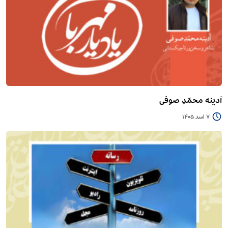
آدینه محمّدِ صوفی
7 اسد 1405