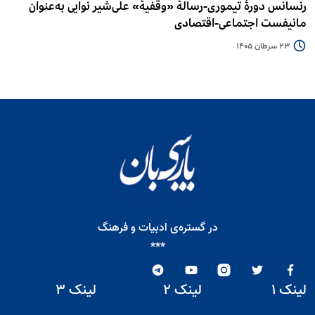
رنسانس دورۀ تیموری-رسالۀ «وقفیۀ» علی‌شیر نوایی به‌عنوان
مانیفست اجتماعی-اقتصادی
23 سرطان 1405
در گستره‌ی ادبیات و فرهنگ
***
لینک ۱
لینک ۲
لینک ۳