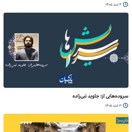
4 اسد 1405
سروده‌هایی از: جاوید نبی‌زاده
3 اسد 1405