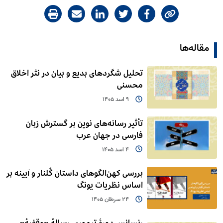
مقاله‌ها
تحلیل شگردهای بدیع و بیان در نثر اخلاق
محسنی
9 اسد 1405
تأثیر رسانه‌های نوین بر گسترش زبان
فارسی در جهان عرب
4 اسد 1405
بررسی کهن‌الگوهای داستان گُلنار و آیینه بر
اساس نظریات یونگ
24 سرطان 1405
رنسانس دورۀ تیموری-رسالۀ «وقفیۀ»