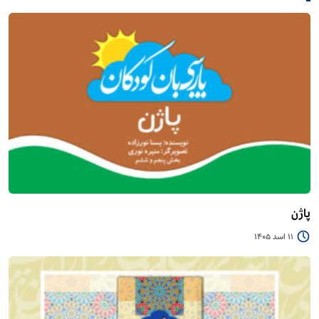
پاژن
11 اسد 1405