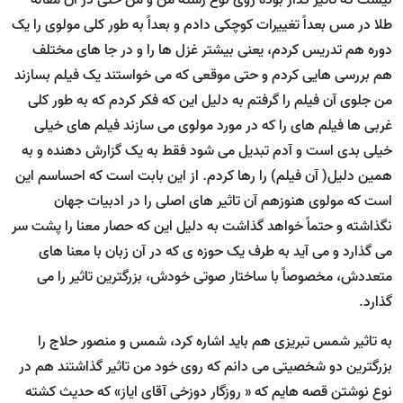
نیست که تاثیر گذار بوده روی نوع رشته من و من حتی در آن مقاله
طلا در مس بعداً تغییرات کوچکی دادم و بعداً به طور کلی مولوی را یک
دوره هم تدریس کردم، یعنی بیشتر غزل ها را و در جا های مختلف
هم بررسی هایی کردم و حتی موقعی که می خواستند یک فیلم بسازند
من جلوی آن فیلم را گرفتم به دلیل این که فکر کردم که به طور کلی
غربی ها فیلم های را که در مورد مولوی می سازند فیلم های خیلی
خیلی بدی است و آدم تبدیل می شود فقط به یک گزارش دهنده و به
همین دلیل( آن فیلم) را رها کردم. از این بابت است که احساسم این
است که مولوی هنوزهم آن تاثیر های اصلی را در ادبیات جهان
نگذاشته و حتماً خواهد گذاشت به دلیل این که حصار معنا را پشت سر
می گذارد و می آید به طرف یک حوزه ی که در آن زبان با معنا های
متعددش، مخصوصاً با ساختار صوتی خودش، بزرگترین تاثیر را می
گذارد.
به تاثیر شمس تبریزی هم باید اشاره کرد، شمس و منصور حلاج را
بزرگترین دو شخصیتی می دانم که روی خود من تاثیر گذاشتند هم در
نوع نوشتن قصه هایم که « روزگار دوزخی آقای ایاز» که حدیث کشته