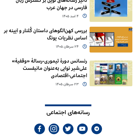
تأثیر رسانه‌های نوین بر گسترش زبان
فارسی در جهان عرب
4 اسد 1405
بررسی کهن‌الگوهای داستان گُلنار و آیینه بر
اساس نظریات یونگ
24 سرطان 1405
رنسانس دورۀ تیموری-رسالۀ «وقفیۀ»
علی‌شیر نوایی به‌عنوان مانیفست
اجتماعی-اقتصادی
23 سرطان 1405
رسانه‌های اجتماعی