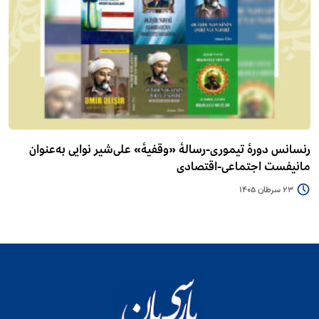
رنسانس دورۀ تیموری-رسالۀ «وقفیۀ» علی‌شیر نوایی به‌عنوان
مانیفست اجتماعی-اقتصادی
23 سرطان 1405