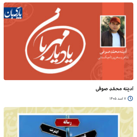
آدینه محمّدِ صوفی
7 اسد 1405