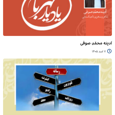
آدینه محمّدِ صوفی
7 اسد 1405