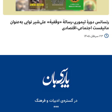
رنسانس دورۀ تیموری-رسالۀ «وقفیۀ» علی‌شیر نوایی به‌عنوان
مانیفست اجتماعی-اقتصادی
23 سرطان 1405
در گستره‌ی ادبیات و فرهنگ
***