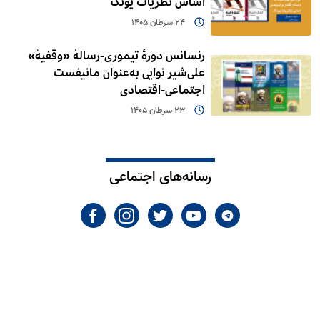
اساس نظریات یونگ
24 سرطان 1405
رنسانس دورۀ تیموری-رسالۀ «وقفیۀ»
علی‌شیر نوایی به‌عنوان مانیفست
اجتماعی-اقتصادی
23 سرطان 1405
رسانه‌های اجتماعی