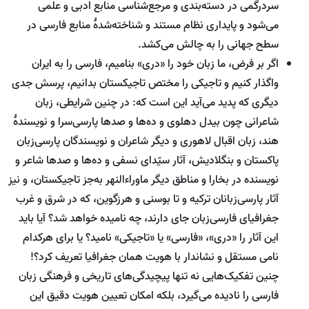
سردرگمی در دسته‌بندی و مرجع‌شناسی منابع ادبی و علمی
می‌شود و پایداری نظام مستند و شناخته‌شدۀ منابع فارسی در
سطح جهانی را به چالش می‌کشد.
اگر بر فرض، ما زبان خود را «دری» بنامیم، فارسی را به ایران
واگذار کنیم و تاجیکی را مختص تاجیکستان بدانیم، پرسش‌ جدی‌
دیگری که پدید می‌آید این است که: در چنین شرایطی، زبان
شاعرانی چون بیدل دهلوی و ده‌ها و صدها پارسی‌سرا و نویسندۀ
هند، زبان اقبال لاهوری و دیگر شاعران و نویسندگان پارسی‌زبان
پاکستان و بنگلادیش، آثار سیّدای نسفی و ده‌ها و صدها شاعر و
نویسنده در بخارا و مناطق دیگر ماوراءالنهر به‌جز تاجیکستان، و نیز
آثار پارسی‌زبانان ترکیه و تا بوسنی و هرزگوین، که در شرق و غرب
جغرافیای فارسی‌زبان جای دارند، چه نامیده خواهد شد؟ آیا باید
این آثار را «دری»، «فارسی» یا «تاجیکی» نامید؟ یا برای هرکدام
نامی مستقل و نشاندار با هویت همان جغرافیا تعریف کرد؟!
چنین تفکیک‌هایی نه تنها پیچیدگی‌های تاریخی و فرهنگی زبان
فارسی را نادیده می‌گیرد، بلکه امکان تعیین هویت دقیق این