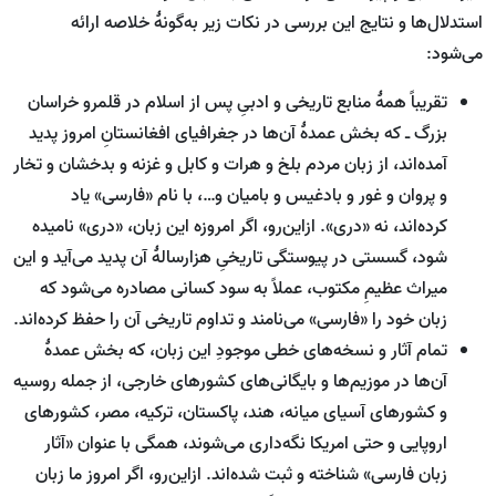
استدلال‌ها و نتایج این بررسی در نکات زیر به‌گونۀ خلاصه ارائه
می‌شود:
تقریباً همۀ منابع تاریخی و ادبیِ پس از اسلام در قلمرو خراسان
بزرگ ـ که بخش عمدۀ آن‌ها در جغرافیای افغانستانِ امروز پدید
آمده‌اند، از زبان مردم بلخ و هرات و کابل و غزنه و بدخشان و تخار
و پروان و غور و بادغیس و بامیان و…، با نام «فارسی» یاد
کرده‌اند، نه «دری». ازاین‌رو، اگر امروزه این زبان، «دری» نامیده
شود، گسستی در پیوستگی تاریخیِ هزارسالۀ آن پدید می‌آید و این
میراث عظیمِ مکتوب، عملاً به سود کسانی مصادره می‌شود که
زبان خود را «فارسی» می‌نامند و تداوم تاریخی آن را حفظ کرده‌اند.
تمام آثار و نسخه‌های خطی موجودِ این زبان، که بخش عمدۀ
آن‌ها در موزیم‌ها و بایگانی‌های کشورهای خارجی، از جمله روسیه
و کشورهای آسیای میانه، هند، پاکستان، ترکیه، مصر، کشورهای
اروپایی و حتی امریکا نگه‌داری می‌شوند، همگی با عنوان «آثار
زبان فارسی» شناخته و ثبت شده‌اند. ازاین‌رو، اگر امروز ما زبان