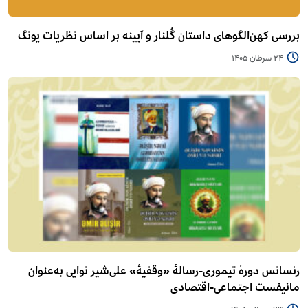
بررسی کهن‌الگوهای داستان گُلنار و آیینه بر اساس نظریات یونگ
24 سرطان 1405
رنسانس دورۀ تیموری-رسالۀ «وقفیۀ» علی‌شیر نوایی به‌عنوان
مانیفست اجتماعی-اقتصادی