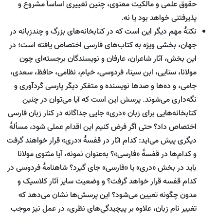
حقوق علمی و مالکیت معنوی، چنین تغییری اساساً مشروع و
پذیرفتنی خواهد بود یا نه.
نکتۀ مهم دیگر این است که در کتابخانه‌های بزرگ و چندزبانه در
جهان، بخشی ویژه به کتاب‌های فارسی اختصاص یافته است؛ در
این بخش، آثار شاعران، عارفان و نویسندگان برجسته‌ای چون
مولانا، سنایی، ابن سینا، فردوسی، خیام، نظامی، حافظ، سعدی،
جامی، و ده‌ها و صدها نویسنده و متفکر دیگر پارسی گردآوری و
نگه‌داری می‌شوند. پرسش این است که آیا می‌توان در چنین
کتابخانه‌هایی برای زبان «دری» جایی جداگانه در کنار زبان فارسی
اختصاص داد؟ حتی اگر فرض کنیم این اقدام عملی شود، مسألۀ
دیگری پیش می‌آید: کدام آثار در قفسۀ «دری» قرار خواهند گرفت
و کدام‌ها در قفسۀ «فارسی»؟ به‌عنوان نمونه، آیا مثنوی مولانا
باید در بخش «دری» یا «فارسی» جای گیرد؟ شاهنامۀ فردوسی در
کدام قفسه قرار خواهد گرفت؟ و وضعیت سایر آثار کلاسیک و
مدون چگونه تعیین می‌شود؟ این پرسش‌ها نشان می‌دهد که
تغییر نام زبان، علاوه بر پیچیدگی‌های نظری، در عمل نیز موجب