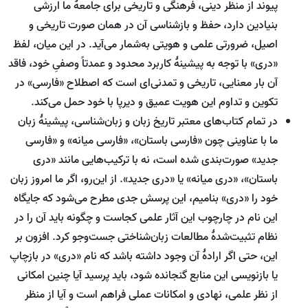
پیوند از منظر دینی، فرهنگی و تاریخی برای جامعۀ ما ارزشی
بنیادین دارد، حفظ و بازشناسی آن در همان صورت تاریخی و
اصیل، ضرورتی علمی و هویتی به‌شمار می‌آید. در این میان، لفظ
«دری» با توجه به پیشینۀ کاربرد محدود و عمدتاً وصفیِ خود، فاقد
آن بار معنایی، تاریخی و تمدنی‌ای است که اصطلاح «فارسی» در
تکوین و تداوم این هویت عمیق و دیرپا با خود حمل می‌کند.
در تمام کتاب‌های معتبر تاریخ زبان و زبان‌شناسی، پیشینۀ زبان
ما با عناوینی چون «فارسی باستان»، «فارسی میانه» و «فارسی
جدید» صورت‌بندی شده است، نه با ترکیب‌هایی مانند «دری
باستان»، «دری میانه» یا «دری جدید». از این‌رو، اگر ما امروز زبان
خود را «دری» بنامیم، این پرسش جدی مطرح می‌شود که جایگاه
این نام در چارچوب این آثار علمی کجاست و چگونه باید آن را در
نظام تثبیت‌شدۀ مطالعات زبان‌شناختی جست‌وجو کرد. افزون بر
این، حتی اگر ارادۀ آن وجود داشته باشد که نام «دری» در بازچاپ
یا بازنویسی این منابع گنجانده شود، باید پرسید آیا چنین امکانی
از نظر علمی، نهادی و امکانات عملی فراهم است و آیا از منظر