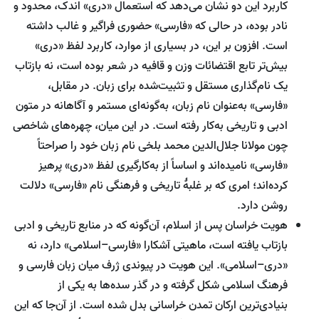
کاربرد این دو نشان می‌دهد که استعمال «دری» اندک، محدود و
نادر بوده، در حالی که «فارسی» حضوری فراگیر و غالب داشته
است. افزون بر این، در بسیاری از موارد، کاربرد لفظ «دری»
بیش‌تر تابع اقتضائات وزن و قافیه در شعر بوده است، نه بازتاب
یک نام‌گذاری مستقل و تثبیت‌شده برای زبان. در مقابل،
«فارسی» به‌عنوان نام زبان، به‌گونه‌ای مستمر و آگاهانه در متون
ادبی و تاریخی به‌کار رفته است. در این میان، چهره‌های شاخصی
چون مولانا جلال‌الدین محمد بلخی نام زبان خود را صراحتاً
«فارسی» نامیده‌اند و اساساً از به‌کارگیری لفظ «دری» پرهیز
کرده‌اند؛ امری که بر غلبۀ تاریخی و فرهنگی نام «فارسی» دلالت
روشن دارد.
هویت خراسان پس از اسلام، آن‌گونه که در منابع تاریخی و ادبی
بازتاب یافته است، ماهیتی آشکارا «فارسی–اسلامی» دارد، نه
«دری–اسلامی». این هویت در پیوندی ژرف میان زبان فارسی و
فرهنگ اسلامی شکل گرفته و در گذر سده‌ها به یکی از
بنیادی‌ترین ارکان تمدن خراسانی بدل شده است. از آن‌جا که این