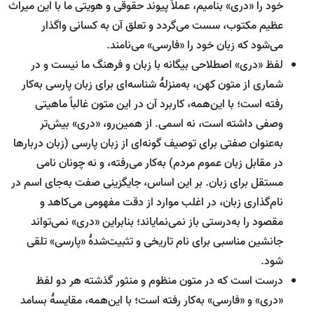
خود را «دری» بنامیم، عملاً پیوند حقوقی و هویتی ما با این میراث
عظیم مکتوب، سست می‌گردد و تعلق آن به کسانی واگذار
می‌شود که زبان خود را «فارسی» می‌نامند.
لفظ «دری» اصطلاحی بیگانه با زبان و فرهنگ ما نیست و در
شماری از متون کهن، به‌منزلۀ شناسه‌ای برای زبان پارسی به‌کار
رفته است؛ با این‌همه، کاربرد آن در این متون غالباً ماهیتی
وصفی داشته است، نه اسمی. از همین‌رو، «دری» بیش‌تر
به‌عنوان صفتی برای توصیف گونه‌ای از زبان پارسی (زبان دربارها
در مقابل زبان عموم مردم) به‌کار می‌رفته، و نه چونان نامی
مستقل برای زبان. بر این اساس، جایگزینی صفت به‌جای اسم در
نام‌گذاری زبان، در اغلب موارد از دقت مفهومی می‌کاهد و
مقصود را به‌درستی باز نمی‌نمایاند؛ بنابراین «دری» نمی‌تواند
جانشین مناسبی برای نام تاریخی و تثبیت‌شدۀ «پارسی» تلقی
شود.
درست است که در متون منظوم و منثور گذشته هر دو لفظ
«دری» و «فارسی» به‌کار رفته است؛ با این‌همه، مقایسۀ بسامد