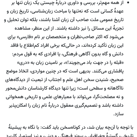
از همه مهم‌تر، بررسی و داوری دربارۀ چیستی یک زبان تنها بر
عهدۀ کسانی است که نه‌تنها با مباحث زبان‌شناسی، تاریخ زبان و
تاریخ عمومی ملت صاحب آن زبان آشنا باشند، بلکه توان تحلیل و
تجزیۀ این مسائل را نیز داشته باشند. از این منظر، مشاهده
می‌شود که اکثر صاحب‌نظران و متخصصان بر نام «فارسی» برای
این زبان تأکید کرده‌اند، در حالی‌که برخی افراد کم‌اطلاع یا فاقد
دانش و گاه بدون آگاهی فرهنگی، یا افرادی که به قول مردم:
«قبله را در جهت باد می‌جویند!»، بر نامیدن زبان به «دری»
پافشاری می‌کنند. بدیهی است که در چنین مواردی، اتخاذ موضع
صحیح، شنیدن سخن اهل علم و اجتناب از تبعیت از دیدگاه‌های
ناآگاهانه و سطحی است؛ زیرا تنها دیدگاه کارشناسان دانش‌محور
و نه مصلحت‌گرا، می‌تواند با معیارهای علمی و تاریخی همخوانی
داشته باشد و تصمیم‌گیری معقول دربارۀ نام زبان را امکان‌پذیر
سازد.
با توجه با آن‌چه بیان شد، در کوتاه‌سخن باید گفت: با نگاه به پیشینۀ
تاریخی، گسترۀ جغرافیایی، پیوند فرهنگی و دینی، و نیز استمرار کاربرد