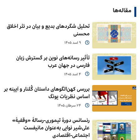
مقاله‌ها
تحلیل شگردهای بدیع و بیان در نثر اخلاق
محسنی
9 اسد 1405
تأثیر رسانه‌های نوین بر گسترش زبان
فارسی در جهان عرب
4 اسد 1405
بررسی کهن‌الگوهای داستان گُلنار و آیینه بر
اساس نظریات یونگ
24 سرطان 1405
رنسانس دورۀ تیموری-رسالۀ «وقفیۀ»
علی‌شیر نوایی به‌عنوان مانیفست
اجتماعی-اقتصادی