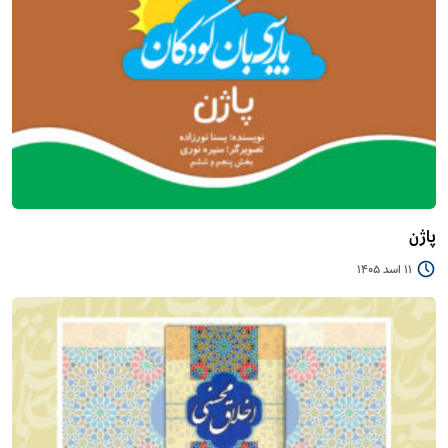
پاژن
11 اسد 1405