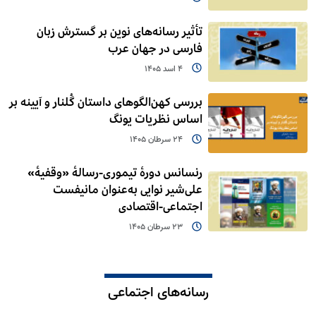
تأثیر رسانه‌های نوین بر گسترش زبان
فارسی در جهان عرب
4 اسد 1405
بررسی کهن‌الگوهای داستان گُلنار و آیینه بر
اساس نظریات یونگ
24 سرطان 1405
رنسانس دورۀ تیموری-رسالۀ «وقفیۀ»
علی‌شیر نوایی به‌عنوان مانیفست
اجتماعی-اقتصادی
23 سرطان 1405
رسانه‌های اجتماعی