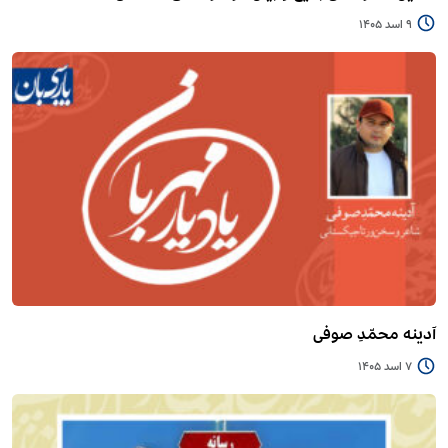
9 اسد 1405
آدینه محمّدِ صوفی
7 اسد 1405