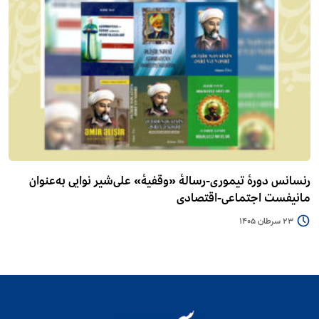
رنسانس دورۀ تیموری-رسالۀ «وقفیۀ» علی‌شیر نوایی به‌عنوان
مانیفست اجتماعی-اقتصادی
23 سرطان 1405