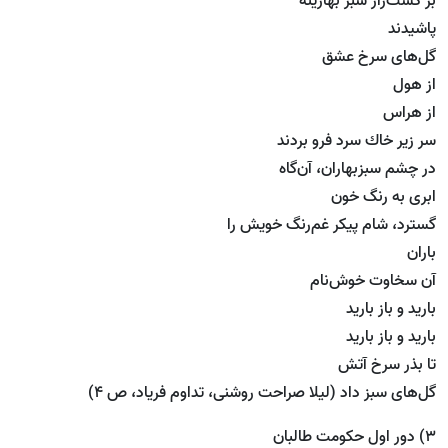
بر كشت‌زار سبز بهارینه
پاشیدند
گل‌های سرخ عشق
از هول
از هراس
سر زیر خاك سرد فرو بردند
در چشم سبزبهاران، آن‌گاه
ابری به رنگ خون
گسترد، شام پیكر غم‌رنگ خویش را
باران
آن سخاوت خوش‌نام
بارید و باز بارید
بارید و باز بارید
تا بذر سرخ آتش
گل‌های سبز داد (لیلا صراحت روشنی، تداوم فریاد، ص 4)
3) دور اول حکومت طالبان