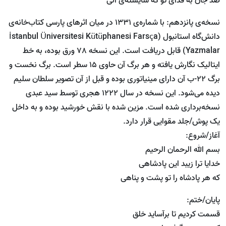
صد جان به فدای تو که شایسته‌ی آنی
نسخه‌ی پانزدهم: با شماره‌ی 1331 در میان اثرهای پارسی کتاب‌خانه‌ی
دانش‌گاه استانبول (İs‌tanbul Üniversitesi Kütüphanesi Farsça
Yazmalar) قابل دریافت است. این نسخه 78 ورق بوده، به خط
ایتالیک نگارش یافته و هر برگ آن حاوی 15 سطر است. برگ نخست و
برگ 22-ب آن دارای مینیاتوری بوده و قبل از آن تصویر سلطان سلیم
دیده می‌شود. این نسخه در سال 1222 هجری توسط سید عبدی
نسخه‌برداری شده است. مزین شده با نقش خورشید بوده و به داخل
یک پوش/جلد مقوایی قرار دارد.
آغاز/شروع:
بسم الله الرحمان الرحیم
خدایا ترا زیبد این پادشاهی
که هر پادشاه را تو پشت و پناهی
پایان/ختم:
قسمت کردیم تا برآساید خلق