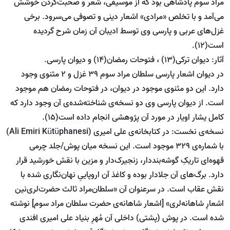
مراد سوم پادشاهی بود که از موسیقی، شعر و صحبت‌کردن خوشش
می‌آمد و با تخلص «مرادی» اشعار دینی و تصوفی می‌سرود. برخی
غزل‌های عربی و پارسی وی توسط ادیبان آن زمان شرح گردیده
است(12).
آثار: دیوان ترکی(13) ، فتوحات رمضان(14) و دیوان پارسی.
در دیوان اشعار پارسی سلطان مراد سوم 39 غزل و 2 مثنوی وجود
دارد. این دو مثنوی موجود در دیوان، در فتوحات رمضان هم موجود
است. از دیوان پارسی وی دو نسخه‌ی شناخته‌شده‌ی آن وجود دارد که
کامل یشار اویار در مورد آن پژوهشی انجام داده است(15).
نسخه‌ی نخست: در کتابخانه‌ی علی امیری (Ali Emiri Kütüphanesi)
با شماره‌ی 329 موجود است. این نسخه میان پوش/جلد چرمی
قهوه‌ای تاریکِ گوشه‌بند‌دار، زنجیرک‌دار و مزین با نقش خورشید قرار
دارد. برگ‌های آن جلادار بوده و کاغذ آن اروپاییِ نهان‌نگاری شده با
نقش عقاب است. در سرعنوان آن «سلطان‌مراد ثالث حضرت‌لری‌نین
اشعارِ شاهانه‌لری» [اشعار شاهانه‌ی حضرت سلطان مراد سوم] نوشته
شده است. در پوش (پشتی) داخلی آن مُهرِ بنیاد علی امیری افندی