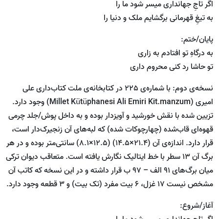
اگر تاجِ جهانداری میسر شود ما را
به تیغِ قهرمانی برگشایم ملک و دنیا را
پایان/ختم:
به درگاهِ تو افتادم به زاری
تو حاشا رد کنی محروم داری
نسخه‌ی دوم: با شماره‌ی 225 در کتابخانه‌ی ملت کتاب‌داری علی
امیری (Millet Kütüphanesi Ali Emiri Kit.manzum) وجود دارد.
تزیین شده با نقش خورشید و آویزدار بوده و به داخل پوش/جلد چرمی
قهوه‌ای قاب‌‌شده (چهارچوکات شده) که لبه‌های آن زنجیرک‌دار است،
قرار دارد. اندازه‌ی آن (21.4×14.5) (12.5×8.1) سانتی‌متر بوده و در هر
برگ آن 13 سطر با خط ایتالیک نگارش یافته است. متعاقب دیوان ترکی
میان برگ‌های 91 الف – 97 ب قرار داشته و در این نسخه که کاتب آن
مشخص نیست 17 غزل، 6 بیت مفرد (تک بیت) و 3 قطعه وجود دارد.
آغاز/شروع: