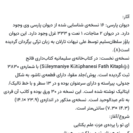
آثار:
دیوان پارسی: 16 نسخه‌ی شناسایی شده از دیوان پارسی وی وجود
دارد. در دیوان 2 مناجات، 1 نعت و 333 غزل وجود دارد. این دیوان
یاوُز سلطان‌سلیم توسط علی نیهات تارلان به زبان ترکی برگردان گردیده
است(8).
نسخه‌ی نخست: در کتاب‌خانه‌ی سلیمانیه کتاب‌داری فاتح
(Süleymaniye Kütüphanesi Fatih Kitaplığı) با شماره‌ی 3830
ثبت گردیده است. پوش/جلد مقوا، دارای قطعه‌ی تاشو، به شکل
جدولی، پیراسته و دارای سرعنوان بوده و در 13 سطر و با خط تالیک/
ایتالیک نوشته شده است. این نسخه در 30 ورق بوده و کاتب آن فردی
به نام عبدالوحید است. نسخه‌ی مذکور در اندازه‌ی (23.9 ×14.1)
(14.3 ×7.3) سانتی‌متر است.
شروع/آغاز:
ای تو را پرده‌ی عزتِ علم یکتایی