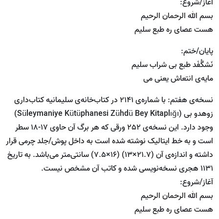
آغاز/شروع:
بسم الله الرحمان الرحیم
هست عصای ره طبع سلیم
پایان/ختم:
نَشگُفَد طبع بی شراب سلیم
مایه‌ی انتعاش یعنی می
نسخه‌ی هفتم: با شماره‌ی 2141 در کتاب‌خانه‌ی سلیمانیه کتاب‌داری
زوهدو بی (Süleymaniye Kütüphanesi Zühdü Bey Kitaplığı)
وجود دارد. این نسخه‌ی 252 ورقی که هر برگ آن حاوی 17-18 سطر
است و به خط ایتالیک نوشته شده است به داخل پوش/جلد چرمی قرار
داشته و اندازه‌ی آن (21.7×13) (16×7.5) سانتی‌متر می‌باشد. به تاریخ
1131 هجری نسخه‌نویسی شده و کاتب آن مشخص نیست.
آغاز/شروع:
بسم الله الرحمان الرحیم
هست عصای ره طبع سلیم