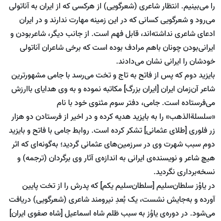
را می‌بینیم. انتظار شاعری (شعرگویی) از هرکسی که از ایران به آناتولی
می‌رود و شعرگویی کسانی که در این زمینه مهارت ندارند و در ایران
ادعای شاعری نداشته‌اند، قابل فهم است. از جانب دیگر، شاعربودن و
ایرانی‌بودن چونان باهم مرادف بوده است که برخی شاعران آناتولی
خودشان را ایرانی نشان می‌دادند.
بایزید دوم که پس از فاتح به تاج و تخت می‌رسد با جامی مشهورترین
شاعر آن‌زمان ایران [ایران بزرگ] مکاتبه نموده و به وی هدایای باارزش
می‌فرستاده است. جامی، دفتر سوم مثنوی خود با نام
«سلسلةالذهب» را به بایزید هدیه کرده و در اخیر از فرستادن دو هزار
زر فلوری [طلای عثمانی] تشکر کرده است. روابط جامی با فاتح و بایزید
دوم سبب شهرت وی در سرزمین‌های عثمانی گردید؛ به‌گونه‌ای که اثر
هیچ شاعر و نویسنده‌ی ایرانی به اندازه‌ی آثار وی برگردان (ترجمه) و
نسخه‌برداری نگردید.
در یاوُز سلطان‌سلیم [سلطان‌سلیم یکم] که پدرش را از تخت پایین
آورده و به‌جایش نشست، یک بُعدِ نیرومند شاعری (شعرگویی) دریافت
می‌شود. در دوره‌ی یاوُز به سبب ظلم شاه اسماعیل [شاه صفوی ایران]