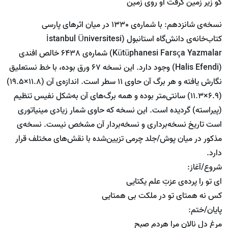
کو زیر زمین گرفت او روی زمین
نسخه‌ی شانزدهم: با شماره‌ی 1330 در میان اثرهای پارسی
کتاب‌خانه‌ی دانش‌گاه استانبول (İs‌tanbul Üniversitesi
Kütüphanesi Farsça Yazmalar) شماره‌ی 6438 خالص افندی
(Halis Efendi) وجود دارد. این نسخه 67 ورق بوده، با خط نستعلیق
نگارش یافته و هر برگ آن حاوی 11 سطر است. اندازه‌ی آن (11.8×19.5)
(6.9×11.3) سانتی‌متر بوده و همه برگ‌های آن به‌شکل نفیس تنظیم
(پیراسته) گردیده است. این نسخه که حاوی شمار زیادی مینیاتوری
است تاریخ نسخه‌برداری و نسخه‌بردار آن مشخص نیست. نسخه‌ی
مذکور در میان پوش/جلد چرمی تزیین‌شده با نقش‌های مختلف قرار
دارد.
شروع/آغاز:
ای تو را پرده‌ی عزتِ علم یکتایی
کس نه همتای تو در ملکت بی همتایی
پایان/ختم:
مرغِ دل نالان مرا هردم صبح