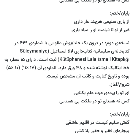
کس نه همتای تو در ملکت بی همتایی
پایان/ختم:
از یاری سلیمی هرچند عار داری
غیر از تو تا قیامت او را مباد یاری
نسخه‌ی دوم: در درون یک جلد/پوش مقوایی با شماره‌ی 449 در
کتابخانه‌ی سلیمانیه کتاب‌داری لالا اسماعیل (Süleymaniye
Kütüphanesi Lala İsmail Kitaplığı) ثبت است. دارای 15 سطر، به
خط ایتالیک نوشته شده و 38 ورق دارد. اندازه‌ی آن (17 ×11) (10 ×5)
بوده و تاریخ کتابت و کاتب آن مشخص نیست.
شروع/آغاز:
ای تو را پرده‌ی عزتِ علم یکتایی
کس نه همتای تو در ملکت بی همتایی
پایان/ختم:
گفتی سلیم کیست در اقلیم عاشقی
بیچاره‌ای فقیر و حقیرِ بلا کشی