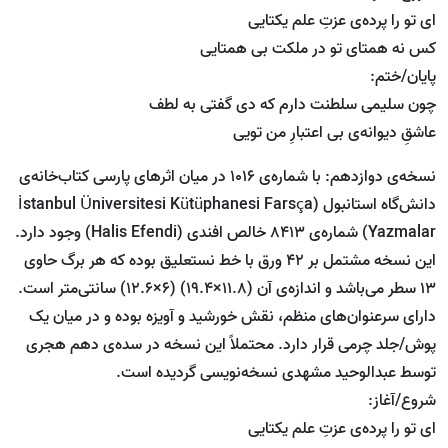
ای تو را پرده‌ی عزتِ علم یکتایی
کس نه همتای تو در ملکت بی همتایی
پایان/ختم:
چون سلیمی سلطنت دارم که دی گفتی به لطف
عاشقِ دیوانه‌ی بی اعتبارِ من تویی
نسخه‌ی دوازدهم: با شماره‌ی 1016 در میان اثرهای پارسی کتاب‌خانه‌ی
دانش‌گاه استانبول (İstanbul Üniversitesi Kütüphanesi Farsça
Yazmalar) شماره‌ی 8413 خالص افندی (Halis Efendi) وجود دارد.
این نسخه مشتمل بر 42 ورق با خط نستعلیق بوده که هر برگ حاوی
13 سطر می‌باشد و اندازه‌ی آن (11.8×19.4) (6×12.6) سانتی‌متر است.
دارای سرعنوان‌های منظم، نقش خورشید و آویزه بوده و در میان یک
پوش/جلد چرمی قرار دارد. محتملاً این نسخه در سده‌ی دهم هجری
توسط عبدالوحید مشهدی نسخه‌نویسی گردیده است.
شروع/آغاز:
ای تو را پرده‌ی عزتِ علم یکتایی