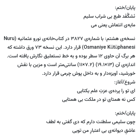
پایان/ختم:
نَشگُفَد طبع بی شراب سلیم
مایه‌ی انتعاش یعنی می
نسخه‌ی هشتم: با شماره‌ی 3827 در کتاب‌خانه‌ی نورو عثمانیه (Nuru
Osmaniye Kütüphanesi) قرار دارد. این نسخه 73 ورق داشته که
هر برگ آن حاوی 12 سطر بوده و به خط نستعلیق نگارش یافته است.
اندازه‌ی آن (13×19.1) (7.2×11) سانتی‌متر است و مزین با نقش
خورشید، آویزه‌دار و به داخل پوش چرمی قرار دارد.
شروع/آغاز:
ای تو را پرد‌ه‌ی عزتِ علم یکتایی
کس نه همتای تو در ملکت بی همتایی
پایان/ختم:
چون سلیمی سلطنت دارم که دی گفتی به لطف
عاشقِ دیوانه‌ی بی اعتبارِ من تویی