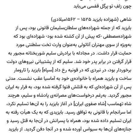
چون زلفِ تو پرگل قفسی می‌باید
شاهی (شهزاده بایزید 1525 – 1562میلادی)
بایزید که از جمله شهزاده‌های سلطان‌سلیمان قانونی بود، پس از
شهزاده‌مصطفی -که پیش از آن کشته شده بود- شهزاده‌ای بود که
به‌ویژه از سوی مهتران آناتولی به‌عنوان وارث تخت سلطنتی مورد
حمایت قرار داشت. در مجادله با برادرش سلیم شوربختانه مجبور به
قرار گرفتن در برابر پدر خود شد. سلیم که از پشتیبانی نیروهای دولت
برخوردار بود، در نبردی که در قونیه رخ داد [سپاه] بایزید را تارومار
ساخت و بایزید همراه با خانواده‌ی خود به آماسیا عقب نشست. مدتی
پس از آن شهزاده‌ا‌ی که به قتلش فتوا گرفته شده بود، به فرار به ایران
مجبور گردید. به‌رغم درخواست‌های مصرانه‌ی پادشاه و سلیم، هرچند
شاه تهماسب [شاه صفوی ایران] در آغاز بایزید را به آن‌ها تسلیم نکرد،
اما سرانجام با قانونی به توافق رسید. بایزیدی که به یک هیأتِ رفته به
ایران تسلیم داده شده بود، همراه با پسرانش در آن‌جا به قتل رسید و
جنازه‌های آن‌ها به سیواس آورده شده و در آنجا دفن گردید. از بایزید