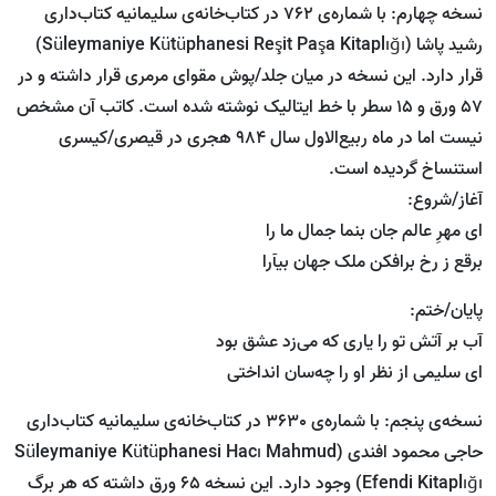
نسخه چهارم: با شماره‌ی 762 در کتاب‌خانه‌ی سلیمانیه کتاب‌داری
رشید پاشا (Süleymaniye Kütüphanesi Reşit Paşa Kitaplığı)
قرار دارد. این نسخه در میان جلد/پوش مقوای مرمری قرار داشته و در
57 ورق و 15 سطر با خط ایتالیک نوشته شده است. کاتب آن مشخص
نیست اما در ماه ربیع‌الاول سال 984 هجری در قیصری/کیسری
استنساخ گردیده است.
آغاز/شروع:
ای مهرِ عالم جان بنما جمال ما را
برقع ز رخ برافکن ملک جهان بیآرا
پایان/ختم:
آب بر آتش تو را یاری که می‌زد عشق بود
ای سلیمی از نظر او را چه‌سان انداختی
نسخه‌ی پنجم: با شماره‌ی 3630 در کتاب‌خانه‌ی سلیمانیه کتاب‌داری
حاجی محمود افندی (Süleymaniye Kütüphanesi Hacı Mahmud
Efendi Kitaplığı) وجود دارد. این نسخه 65 ورق داشته که هر برگ