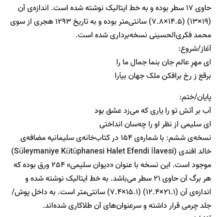
حاوی 17 سطر بوده و به خط ایتالیک نوشته شده است. اندازه‌ی آن
(19×13) (14.5×7.8) سانتی‌متر بوده و به‌ تاریخ 1293 هجری از سوی
محمد فکری‌‌الحسینی نسخه‌برداری شده است.
آغاز/شروع:
ای مهرِ عالم جان بنما جمال ما را
برقع ز رخ برافکن ملک جهان بیآرا
پایان/ختم:
آب بر آتش تو را یاری که می‌زد عشق بود
ای سلیمی از نظر او را چه‌سان انداختی
نسخه‌ی ششم: با شماره‌ی 154 در کتاب‌خانه‌ی سلیمانیه مضافه‌ی
خالد افندی (Süleymaniye Kütüphanesi Halet Efendi İlavesi)
موجود است. این نسخه با عنوان «دیوان سلیمی» 254 ورق بوده که
هر برگ آن حاوی 21 سطر می‌باشد. به خط ایتالیک نوشته شده و
اندازه‌ی آن (21.1×12.4) (15.1×7.4) سانتی‌متر است. به داخل پوش/
جلد چرمی قرار داشته و سرعنوان‌های آن طلاکاری شده‌اند.