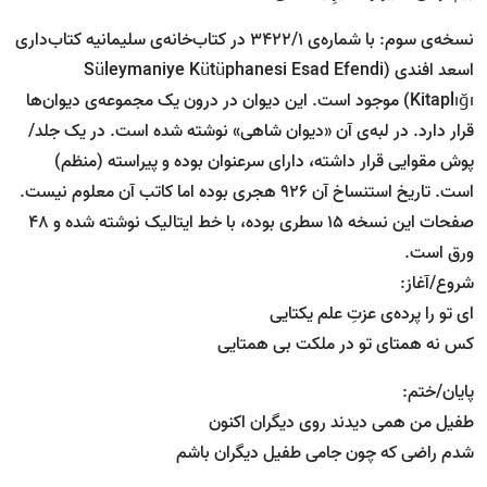
نسخه‌ی سوم: با شماره‌ی 3422/1 در کتاب‌خانه‌ی سلیمانیه کتاب‌داری
اسعد افندی (Süleymaniye Kütüphanesi Esad Efendi
Kitaplığı) موجود است. این دیوان در درون یک مجموعه‌ی دیوان‌ها
قرار دارد. در لبه‌ی آن «دیوان شاهی» نوشته شده است. در یک جلد/
پوش مقوایی قرار داشته، دارای سرعنوان بوده و پیراسته (منظم)
است. تاریخ استنساخ آن 926 هجری بوده اما کاتب آن معلوم نیست.
صفحات این نسخه 15 سطری بوده، با خط ایتالیک نوشته شده و 48
ورق است.
شروع/آغاز:
ای تو را پرده‌ی عزتِ علم یکتایی
کس نه همتای تو در ملکت بی همتایی
پایان/ختم:
طفیل من همی دیدند روی دیگران اکنون
شدم راضی که چون جامی طفیل دیگران باشم