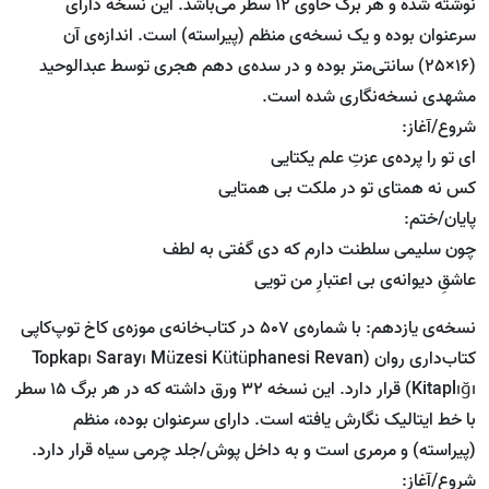
نوشته شده و هر برگ حاوی 12 سطر می‌باشد. این نسخه دارای
سرعنوان بوده و یک نسخه‌ی منظم (پیراسته) است. اندازه‌ی آن
(16×25) سانتی‌متر بوده و در سده‌ی دهم هجری توسط عبدالوحید
مشهدی نسخه‌نگاری شده است.
شروع/آغاز:
ای تو را پرده‌ی عزتِ علم یکتایی
کس نه همتای تو در ملکت بی همتایی
پایان/ختم:
چون سلیمی سلطنت دارم که دی گفتی به لطف
عاشقِ دیوانه‌ی بی اعتبارِ من تویی
نسخه‌ی یازدهم: با شماره‌ی 507 در کتاب‌خانه‌ی موزه‌ی کاخ توپ‌کاپی
کتاب‌داری روان (Topkapı Sarayı Müzesi Kütüphanesi Revan
Kitaplığı) قرار دارد. این نسخه 32 ورق داشته که در هر برگ 15 سطر
با خط ایتالیک نگارش یافته است. دارای سرعنوان بوده، منظم
(پیراسته) و مرمری است و به داخل پوش/جلد چرمی سیاه قرار دارد.
شروع/آغاز: