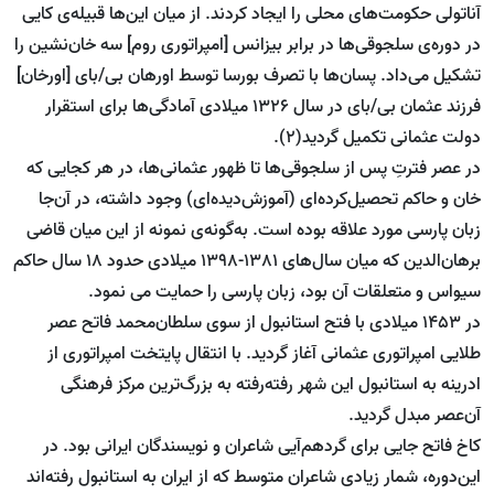
آناتولی حکومت‌های محلی را ایجاد کردند. از میان این‌ها قبیله‌ی کایی
در دوره‌ی سلجوقی‌ها در برابر بیزانس [امپراتوری روم] سه خان‌نشین را
تشکیل می‌داد. پسان‌ها با تصرف بورسا توسط اورهان بی/بای [اورخان]
فرزند عثمان بی/بای در سال 1326 میلادی آمادگی‌ها برای استقرار
دولت عثمانی تکمیل گردید(2).
در عصر فترتِ پس از سلجوقی‌ها تا ظهور عثمانی‌ها، در هر کجایی که
خان و حاکم تحصیل‌کرده‌ای (آموزش‌دیده‌ای) وجود داشته، در آن‌جا
زبان پارسی مورد علاقه بوده است. به‌گونه‌ی نمونه از این میان قاضی
برهان‌الدین که میان سال‌های 1381-1398 میلادی حدود 18 سال حاکم
سیواس و متعلقات آن بود، زبان پارسی را حمایت می نمود.
در 1453 میلادی با فتح استانبول از سوی سلطان‌محمد فاتح عصر
طلایی امپراتوری عثمانی آغاز گردید. با انتقال پایتخت امپراتوری از
ادرینه به استانبول این شهر رفته‌رفته به بزرگ‌ترین مرکز فرهنگی
آن‌عصر مبدل گردید.
کاخ فاتح جایی برای گردهم‌آیی شاعران و نویسندگان ایرانی بود. در
این‌دوره، شمار زیادی شاعران متوسط که از ایران به استانبول رفته‌اند