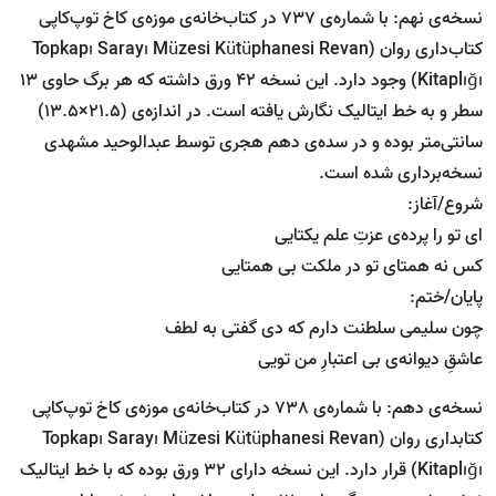
نسخه‌ی نهم: با شماره‌ی 737 در کتاب‌خانه‌ی موزه‌ی کاخ توپ‌کاپی
کتاب‌داری روان (Topkapı Sarayı Müzesi Kütüphanesi Revan
Kitaplığı) وجود دارد. این نسخه 42 ورق داشته که هر برگ حاوی 13
سطر و به خط ایتالیک نگارش یافته است. در اندازه‌ی (21.5×13.5)
سانتی‌متر بوده و در سده‌ی دهم هجری توسط عبدالوحید مشهدی
نسخه‌برداری شده است.
شروع/آغاز:
ای تو را پرده‌ی عزتِ علم یکتایی
کس نه همتای تو در ملکت بی همتایی
پایان/ختم:
چون سلیمی سلطنت دارم که دی گفتی به لطف
عاشقِ دیوانه‌ی بی اعتبارِ من تویی
نسخه‌ی دهم: با شماره‌ی 738 در کتاب‌خانه‌ی موزه‌ی کاخ توپ‌کاپی
کتابداری روان (Topkapı Sarayı Müzesi Kütüphanesi Revan
Kitaplığı) قرار دارد. این نسخه دارای 32 ورق بوده که با خط ایتالیک