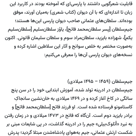
قابلیت شعرگویی داشتند با پارسی‌ای که آموخته بودند در کاربرد این
زبان تا اندازه‌ا‌ی که با آن دیوان (کتاب شعری) به‌میان آورند، موفق
بوده‌اند. سلطان‌های عثمانی صاحب دیوان پارسی این‌ها هستند؛
جیم‌سلطان [پسر سلطان‌محمد فاتح]، یاوُز‌ سلطان‌سلیم [سلطان‌سلیم
یکم]، شهزاده بایزید، سلطان‌مراد سوم و سلطان سلیمان قانونی. اکنون
به‌صورت مختصر به خلص سوانح و آثار این سلاطین اشاره کرده و
نسخه‌های دیوان پارسی آن‌ها را معرفی می‌کنیم:
جیم‌سلطان (1459 – 1495 میلادی)
جیم‌سلطان در ادرینه تولد شده، آموزش ابتدایی خود را در سن پنج
سالگی در کاخ آغاز کرده و در 1469 میلادی به خان‌نشین سانجاکِ
کاستامونو فرستاده شده است. او فرزند فاتح [سلطان‌محمد فاتح] و
برادر بایزید دوم است. آن‌گاه که فاتح در 1473 میلادی و در زمان رفتن
به نبرد «اُتلوک‌بیلی» جیم را در ادرینه گذاشت، در پی شایعات مبنی بر
شکست ارتش عثمانی، جیم به‌هوای پادشاه‌شدن مبتلا گردید؛ پدرش