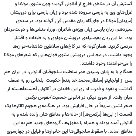
گسترش آن در مناطق خارج از آناتولی گردید؛ چون مثنوی مولانا و
غزل‌های وی به پارسی سروده شده بود و زبان پارسی برای درویشان
[مریدان] مولانا در جای‌گاه زبان مقدس قرار گرفته بود. در سده‌ی
سیزدهم، زبان پارسی زبان ویژه‌ی شاعران، وزرا، منشی‌ها و دولت‌مردان
بود. اما این زبان به‌وسیله‌ی درویشان مولوی وارد طبقات و اقشار
مردمی گردید. همان‌گونه که در کاخ‌های سلاطین شاهنامه‌خوان‌ها
وجود داشت، در مجالس درویشی مثنوی‌خوان‌هایی که شعرهای مولانا
را می‌خواندند؛ وجود داشتند.
همگام با به پایان رسیدن عمر سلطنت سلجوقیان آناتولی، در ایران هم
پس از اولجایتو [سلطان‌محمد خدابنده] حکومت ایلخانی رو به ضعف
گذاشت و نفوذ و قدرت اداری این خاندان در آناتولی آهسته‌آهسته از
میان رفت. از سوی دیگر، در آناتولی جمعیت/نفوس ترکمن
صحرانشین سریعاً در حال افزایش بود. در هنگامه‌ی هجوم تاتارها یک
قسمت از این‌ها [ترکمن‌ها] از خانه‌ها و مناطق شان رانده شده و به
آناتولی آمده بودند و همراه با مغول‌ها، گروه‌های جدید هم به این
مناطق آمدند. با سقوط سلجوقی‌ها این خانوارها و قبایل در چهارسوی