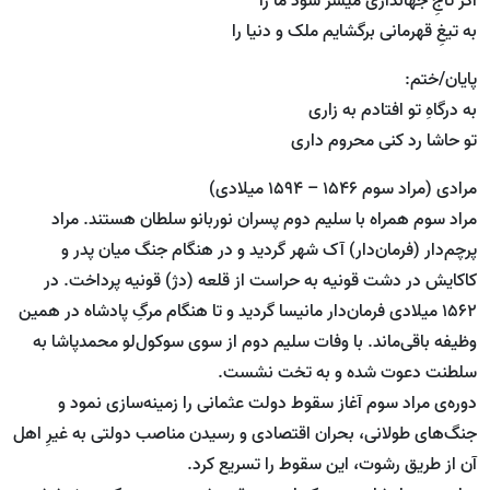
اگر تاجِ جهانداری میسر شود ما را
به تیغِ قهرمانی برگشایم ملک و دنیا را
پایان/ختم:
به درگاهِ تو افتادم به زاری
تو حاشا رد کنی محروم داری
مرادی (مراد سوم 1546 – 1594 میلادی)
مراد سوم همراه با سلیم دوم پسران نوربانو سلطان هستند. مراد
پرچم‌دار (فرمان‌دار) آک شهر گردید و در هنگام جنگ میان پدر و
کاکایش در دشت قونیه به حراست از قلعه (دژ) قونیه پرداخت. در
1562 میلادی فرمان‌دار مانیسا گردید و تا هنگام مرگِ پادشاه در همین
وظیفه باقی‌ماند. با وفات سلیم دوم از سوی سوکول‌لو محمد‌پاشا به
سلطنت دعوت شده و به تخت نشست.
دوره‌ی مراد سوم آغاز سقوط دولت عثمانی را زمینه‌سازی نمود و
جنگ‌های طولانی، بحران اقتصادی و رسیدن مناصب دولتی به غیرِ اهل
آن از طریق رشوت، این سقوط را تسریع کرد.