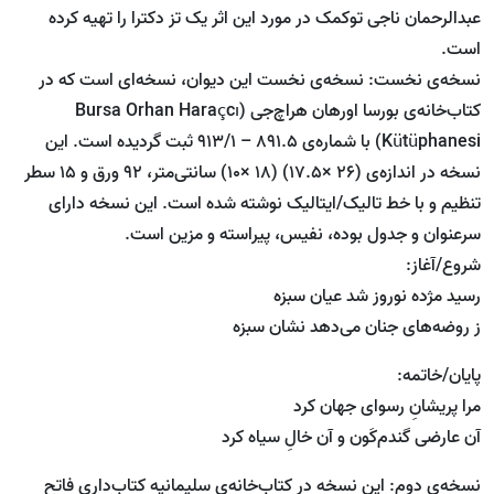
عبدالرحمان ناجی توکمک در مورد این اثر یک تز دکترا را تهیه کرده
است.
نسخه‌ی نخست: نسخه‌ی نخست این دیوان، نسخه‌ای است که در
کتاب‌خانه‌ی بورسا اورهان هراچ‌جی (Bursa Orhan Haraçcı
Kütüphanesi) با شماره‌ی 891.5 – 913/1 ثبت گردیده است. این
نسخه در اندازه‌ی (26 ×17.5) (18 ×10) سانتی‌متر، 92 ورق و 15 سطر
تنظیم و با خط تالیک/ایتالیک نوشته شده است. این نسخه دارای
سرعنوان و جدول بوده، نفیس، پیراسته و مزین است.
شروع/آغاز:
رسید مژده نوروز شد عیان سبزه
ز روضه‌های جنان می‌دهد نشان سبزه
پایان/خاتمه:
مرا پریشانِ رسوای جهان کرد
آن عارضی گندم‌کَون و آن خالِ سیاه کرد
نسخه‌ی دوم: این نسخه در کتاب‌خانه‌ی سلیمانیه‌ کتاب‌داری فاتح