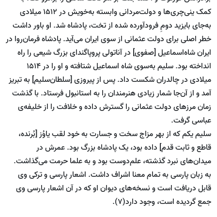
کمک ینی‌چری‌ها و دولت‌مردانی وابسته به‌خویش در 1512 میلادی
به‌جای بایزید دومِ فرودآورده شده از تخت، پادشاه شد. او باور داشت
خطر اصلی برای دولت عثمانی از سوی ایران می‌آید. پادشاه فرمان‌روا در
ایران شاه‌اسماعیل [صفوی] در آناتولی پروپاگندای بزرگ شیعی را راه
انداخته بود. سلیم به‌سوی شاه اسماعیل شتافته و او را در 1514
میلادی در چالدران شکست داد. پس از پیروزی [سلطان‌سلیم] به تبریز
آمد و از آن‌جا شمار زیادی هنرمندان را به استانبول فرستاد. با گذشت
زمان مرزهای دولت عثمانی را گسترش داده و خلافت را از خلیفه‌ی
عباسی گرفت.
سلیم یکم که از بهر مزاج سخت و جسارت به خود لقب یاوُز [بُرنده،
قاطع و ثابت قدم] داده بود، یک پادشاه بزرگ بود. عمرش در
میدان‌های نبرد گذشته، علم‌دوست بود و به علما حرمت می‌گذاشت.
به زبان پارسی به تمام معنا اشراف داشت. اشعار پارسی و ترکی وی
قابل دریافت است و نسخه‌های دیوان او که در آن اشعار پارسی وی
جمع گردیده است، وجود دارد(7).