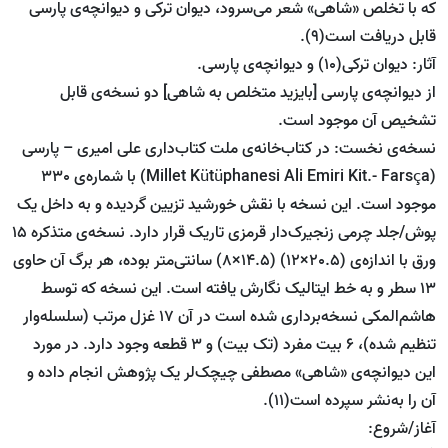
که با تخلص «شاهی» شعر می‌سرود، دیوان ترکی و دیوانچه‌ی پارسی
قابل دریافت است(9).
آثار: دیوان ترکی(10) و دیوانچه‌ی پارسی.
از دیوانچه‌ی پارسی [بایزید متخلص به شاهی] دو نسخه‌ی قابل
تشخیص آن موجود است.
نسخه‌ی نخست: در کتاب‌خانه‌ی ملت کتاب‌داری علی امیری – پارسی
(Millet Kütüphanesi Ali Emiri Kit.- Farsça) با شماره‌ی 330
موجود است. این نسخه با نقش خورشید تزیین گردیده و به داخل یک
پوش/جلد چرمی زنجیرک‌دار قرمزی تاریک قرار دارد. نسخه‌ی متذکره 15
ورق با اندازه‌ی (20.5×12) (14.5×8) سانتی‌متر بوده، هر برگ آن حاوی
13 سطر و به خط ایتالیک نگارش یافته است. این نسخه که توسط
هاشم‌‌المکی نسخه‌برداری شده است در آن 17 غزل مرتب (سلسله‌وار
تنظیم شده)، 6 بیت مفرد (تک بیت) و 3 قطعه وجود دارد. در مورد
این دیوانچه‌ی «شاهی» مصطفی چیچک‌لر یک پژوهش انجام داده و
آن را به‌نشر سپرده است(11).
آغاز/شروع: