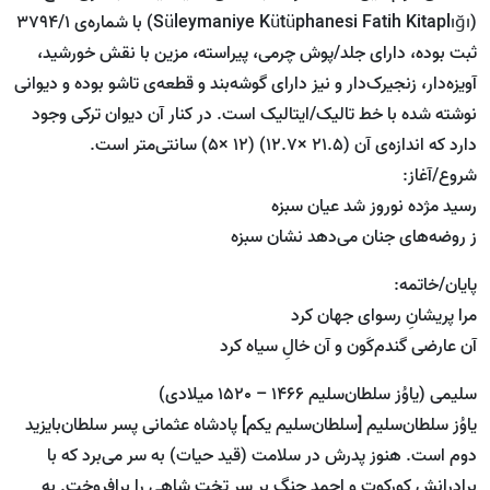
(Süleymaniye Kütüphanesi Fatih Kitaplığı) با شماره‌ی 3794/1
ثبت بوده، دارای جلد/پوش چرمی، پیراسته، مزین با نقش خورشید،
آویزه‌دار، زنجیرک‌دار و نیز دارای گوشه‌بند و قطعه‌ی تاشو بوده و دیوانی
نوشته شده با خط تالیک/ایتالیک است. در کنار آن دیوان ترکی وجود
دارد که اندازه‌ی آن (21.5 ×12.7) (12 ×5) سانتی‌متر است.
شروع/آغاز:
رسید مژده نوروز شد عیان سبزه
ز روضه‌های جنان می‌دهد نشان سبزه
پایان/خاتمه:
مرا پریشانِ رسوای جهان کرد
آن عارضی گندم‌کَون و آن خالِ سیاه کرد
سلیمی (یاوُز سلطان‌سلیم 1466 – 1520 میلادی)
یاوُز سلطان‌سلیم [سلطان‌سلیم یکم] پادشاه عثمانی پسر سلطان‌بایزید
دوم است. هنوز پدرش در سلامت (قید حیات) به سر می‌برد که با
برادرانش کورکوت و احمد جنگ بر سر تخت شاهی را برافروخت. به