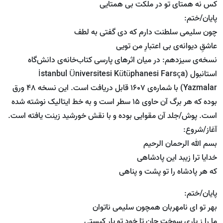
کس نه همتای تو در ملکت بی همتایی
پایان/ختم:
چون سلیمی سلطنت دارم که دی گفتی به لطف
عاشقِ دیوانه‌ی بی اعتبارِ من تویی
نسخه‌ی سیزدهم: در میان اثرهای پارسی کتاب‌خانه‌ی دانش‌گاه
استانبول (İs‌tanbul Üniversitesi Kütüphanesi Farsça
Yazmalar) با شماره‌ی 1607 قابل دریافت است. این نسخه 48 ورق
بوده که هر برگ آن حاوی 15 سطر است و به خط ایتالیک نوشته شده
است. پوش/جلد آن مقوایی بوده و با نقش خورشید زینت یافته است.
آغاز/شروع:
بسم الله الرحمان الرحیم
خدایا ترا زیبد این پادشاهی
که هر پادشاه را تو پشت و پناهی
پایان/ختم:
بهر تو ای نامهربان همچون سلیمی ناتوان
ما را ز یاری سوخت جان تا خود تو یارِ کیستی