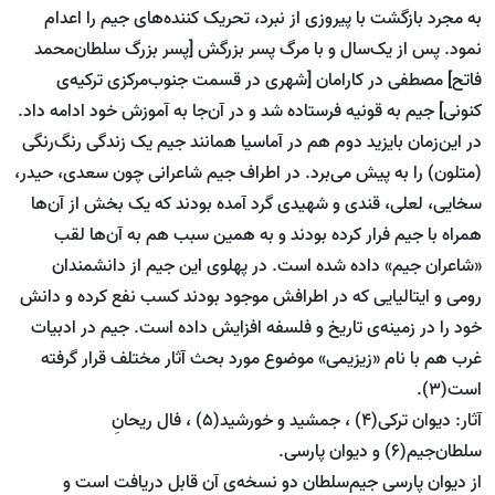
به مجرد بازگشت با پیروزی از نبرد، تحریک کننده‌های جیم را اعدام
نمود. پس از یک‌سال و با مرگ پسر بزرگش [پسر بزرگ سلطان‌محمد
فاتح] مصطفی در کارامان [شهری در قسمت جنوب‌مرکزی ترکیه‌ی
کنونی] جیم به قونیه فرستاده شد و در آن‌جا به آموزش خود ادامه داد.
در این‌زمان بایزید دوم هم در آماسیا همانند جیم یک زند‌گی رنگ‌رنگی
(متلون) را به پیش می‌برد. در اطراف جیم شاعرانی چون سعدی، حیدر،
سخایی، لعلی، قندی و شهیدی گرد آمده بودند که یک بخش از آن‌ها
همراه با جیم فرار کرده بودند و به همین سبب هم به آن‌ها لقب
«شاعران جیم» داده شده است. در پهلوی این جیم از دانشمندان
رومی و ایتالیایی که در اطرافش موجود بودند کسب نفع کرده و دانش
خود را در زمینه‌ی تاریخ و فلسفه افزایش داده است. جیم در ادبیات
غرب هم با نام «زیزیمی» موضوع مورد بحث آثار مختلف قرار گرفته
است(3).
آثار: دیوان ترکی(4) ، جمشید و خورشید(5) ، فال ریحانِ
سلطان‌جیم(6) و دیوان پارسی.
از دیوان پارسی جیم‌سلطان دو نسخه‌ی آن قابل دریافت است و