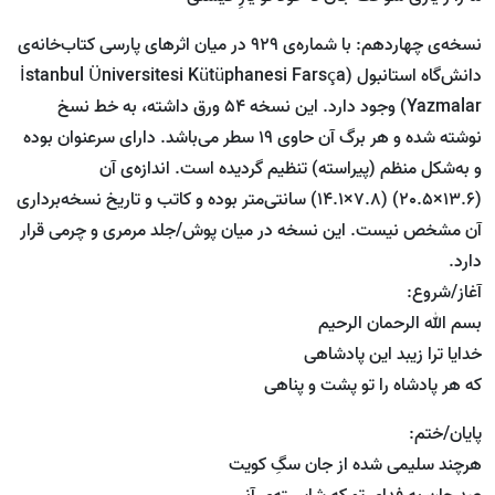
نسخه‌ی چهاردهم: با شماره‌ی 929 در میان اثرهای پارسی کتاب‌خانه‌ی
دانش‌گاه استانبول (İstanbul Üniversitesi Kütüphanesi Farsça
Yazmalar) وجود دارد. این نسخه 54 ورق داشته، به خط نسخ
نوشته شده و هر برگ آن حاوی 19 سطر می‌باشد. دارای سرعنوان بوده
و به‌شکل منظم (پیراسته) تنظیم گردیده است. اندازه‌ی آن
(13.6×20.5) (7.8×14.1) سانتی‌متر بوده و کاتب و تاریخ نسخه‌برداری
آن مشخص نیست. این نسخه در میان پوش/جلد مرمری و چرمی قرار
دارد.
آغاز/شروع:
بسم الله الرحمان الرحیم
خدایا ترا زیبد این پادشاهی
که هر پادشاه را تو پشت و پناهی
پایان/ختم:
هرچند سلیمی شده از جان سگِ کویت