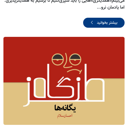
می‌بینم«همدیگری»هایی را باید سپری‌کنیم تا برسیم به همدیگرپذیری.
اما یادمان نرو...
بیشتر بخوانید