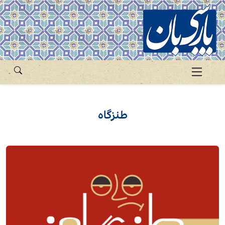
طنزگاه