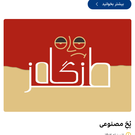
بیشتر بخوانید
پُخِ مصنوعی
11 سنبله 1402