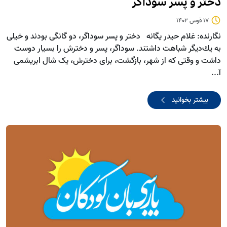
دختر و پسر سوداگر
17 قوس 1402
نگارنده: غلام حیدر یگانه دختر و پسر سوداگر، دو گانگی بودند و خيلی
به يك‌ديگر شباهت داشتند. سوداگر، پسر و دخترش را بسيار دوست
داشت و وقتی که از شهر، بازگشت، برای دخترش، یک شال ابریشمی
آ...
بیشتر بخوانید