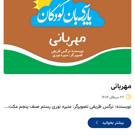
مهربانی
22 سرطان 1404
نویسنده: نرگس ظریفی تصویرگر: منیره نوری رستم صنف پنجم مکت...
بیشتر بخوانید