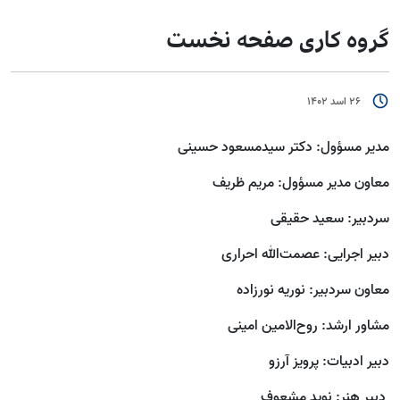
گروه کاری صفحه نخست
26 اسد 1402
مدیر مسؤول: دکتر سیدمسعود حسینی
معاون مدیر مسؤول: مریم ظریف
سردبیر: سعید حقیقی
دبیر اجرایی: عصمت‌الله احراری
معاون سردبیر: نوریه نورزاده
مشاور ارشد: روح‌الامین امینی
دبیر ادبیات: پرویز آرزو
دبیر هنر: نوید مشعوف