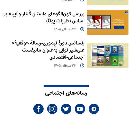
بررسی کهن‌الگوهای داستان گُلنار و آیینه بر
اساس نظریات یونگ
24 سرطان 1405
رنسانس دورۀ تیموری-رسالۀ «وقفیۀ»
علی‌شیر نوایی به‌عنوان مانیفست
اجتماعی-اقتصادی
23 سرطان 1405
رسانه‌های اجتماعی