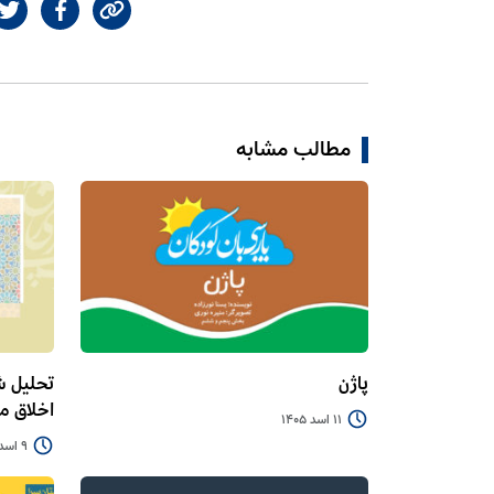
مطالب مشابه
پاژن
تحلیل ش
اخلاق 
11 اسد 1405
9 اسد 1405