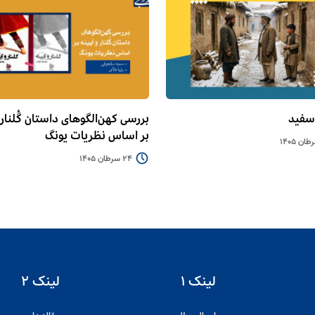
سفید
بررسی کهن‌الگوهای داستان گُلنار و
بر اساس نظریات یونگ
24 سرطان 1405
لینک ۱
لینک ۲