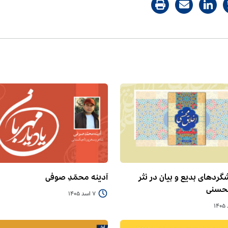
گردهای بدیع و بیان در نثر
آدینه محمّدِ صوفی
محسنی
7 اسد 1405