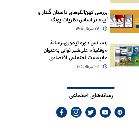
بررسی کهن‌الگوهای داستان گُلنار و
آیینه بر اساس نظریات یونگ
24 سرطان 1405
رنسانس دورۀ تیموری-رسالۀ
«وقفیۀ» علی‌شیر نوایی به‌عنوان
مانیفست اجتماعی-اقتصادی
23 سرطان 1405
رسانه‌های اجتماعی