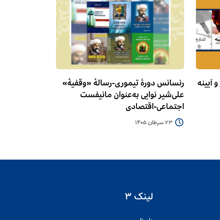
 آیینه
رنسانس دورۀ تیموری-رسالۀ «وقفیۀ»
علی‌شیر نوایی به‌عنوان مانیفست
اجتماعی-اقتصادی
23 سرطان 1405
لینک ۳