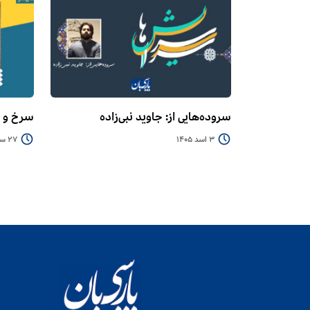
سروده‌هایی از: جاوید نبی‌زاده
سرخ و 
3 اسد 1405
27 سرطان 1405