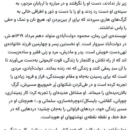
زیر بار ندادند، دست او را نگرفتند و در مبارزه با اربابانِ مزدور، به
سینه‌ی او دست رد زدند و او را با دست و دَور و اطرافی خالی به
گرگ‌های هاری سپردند که برای از بین‌بردنِ او، هیچ نان و نمک و حقی
را پاس نداشتند.
نویسنده‌ی این رمان، محمود دولت‌آبادی متولد دهم مرداد ۱۳۱۹ه‍.ش.
در دولت‌آباد سبزوار است. او نخستین پسر و چهارمین فرزند خانواده‌ی
تهی‌دستِ خویش است. پدر و مادرش، مرد و زنی فقیر و ساده‌زیست
اند که از راه تلاش و کلنجار با زندگی، قوت لایموتی به‌دست می‌آورند تا
با آن سدِ رمقی کنند و زندگی که نه، زنده بمانند. دولت‌آبادی، مردی
است که برای رسیدن به‌جاه و مقام نویسندگی، فراز و فرود زیادی را
تجربه کرده است و در طی‌کردنِ شکن‏های پُر خم‌وپیچ مسیرش، گرگِ
بالان‌دیده‌‏ای را می‏ماند. او مشاغل عدیده‌ای را تجربه کرد؛ کار زمین‏داری،
چوپانی، کفاشی، بایسکل/دوچرخه‌سازی، سلمانی و…؛ هم‌چنان او در
مسیر زندگی خود، دردهای فراوانی را به‌جان چشید؛ دردهایی که در
خط خط، و نقطه نقطه‌ی نوشته‏های او هویداست.