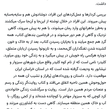
داشت.
بررسی کردارها و عمل‌کردهای این افراد، دوشادوش هم و سایه‌به‌سایه
پیش می‏روند. این افراد در خلال نوشته از این‌جا و آن‌جا سرک می‏کشند
و به‌طرز ماهرانه‏ای وارد رمان می‏شوند، با هم به پیش می‏روند، گاهی
نزدیک و گاهی از هم دور می‏شوند و در فرجامین بندهای کتاب، همه
گردِ هم جمع می‏آیند و با به‌پایان رسیدنِ کتاب، بعد از به خاک و خون
کشیده شدنِ تفنگ‏داران گل‌محمد، و به نان‌ونوا رسیدنِ اربابان متملق،
دوباره هرکسی راه خویش در پیش می‏گیرد و به زندگی خود روی می‏آورد.
کلیدر؛ نامی است که از نام کوه کلیدر واقع میان شهرهای سبزوار و
نیشابور به ودیعت گرفته شده است که در استان خراسانِ ایران
موقعیت دارد. داستان و روی‌دادهای پُرفراز و نشیب آن همه در
حول‌وحوشِ همین ناحیه اتفاق می‌افتد و کتاب روایت‌گرِ زندگی و رسم
و عنعناتِ مردم همین دیار است. روایت و سرگذشت زندگی خانواده‌ی
کرد کوچی که به سبزوار مهاجر یا کوچانده شده‌اند و از کجی روزگار، با
آب و خاکِ همین منطقه می‏سازند. گاهی دست به کشاورزی می‏زنند و