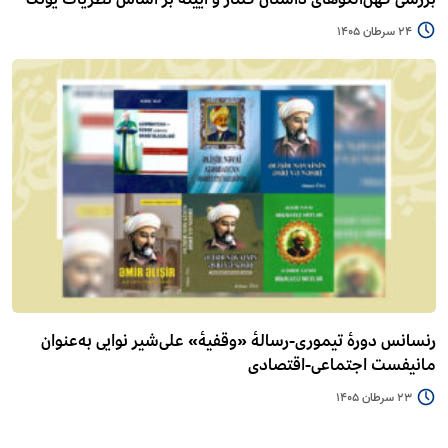
24 سرطان 1405
رنسانس دورۀ تیموری-رسالۀ «وقفیۀ» علی‌شیر نوایی به‌عنوان
مانیفست اجتماعی-اقتصادی
23 سرطان 1405