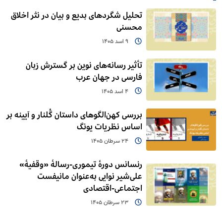
تحلیل شگردهای بدیع و بیان در نثر اخلاق
محسنی
9 اسد 1405
تأثیر رسانه‌های نوین بر گسترش زبان
فارسی در جهان عرب
4 اسد 1405
بررسی کهن‌الگوهای داستان گُلنار و آیینه بر
اساس نظریات یونگ
24 سرطان 1405
رنسانس دورۀ تیموری-رسالۀ «وقفیۀ»
علی‌شیر نوایی به‌عنوان مانیفست
اجتماعی-اقتصادی
23 سرطان 1405