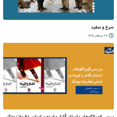
سرخ و سفید
27 سرطان 1405
بررسی کهن‌الگوهای داستان گُلنار و آیینه بر اساس نظریات یونگ