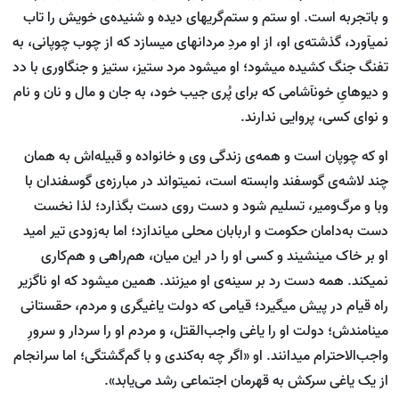
و باتجربه است. او ستم و ستم‌گری‏‏های دیده و شنیده‌ی خویش را تاب
نمی‏آورد، گذشته‌ی او، از او مردِ مردانه‏ای می‏سازد که از چوب چوپانی، به
تفنگ جنگ کشیده می‏شود؛ او می‏شود مرد ستیز، ستیز و جنگاوری با دد
و دیوهایِ خون‏آشامی که برای پُری جیب خود، به جان و مال و نان و نام
و نوای کسی، پروایی ندارند.
او که چوپان است و همه‌ی زندگی وی و خانواده و قبیله‌اش به همان
چند لاشه‌ی گوسفند وابسته است، نمی‏تواند در مبارزه‌ی گوسفندان با
وبا و مرگ‌ومیر، تسلیم شود و دست روی دست بگذارد؛ لذا نخست
دست به‌دامان حکومت و اربابان محلی می‏اندازد؛ اما به‌زودی تیر امید
او بر خاک می‏نشیند و کسی او را در این میان، هم‌راهی و هم‌کاری
نمی‏کند. همه دست رد بر سینه‌ی او می‏زنند. همین می‏شود که او ناگزیر
راه قیام در پیش می‏گیرد؛ قیامی که دولت یاغی‏گری و مردم، حق‏ستانی
می‏نامندش؛ دولت او را یاغی واجب‌القتل، و مردم او را سردار و سرورِ
واجب‌الاحترام می‏دانند. او «اگر چه به‌کندی و با گم‌گشتگی؛ اما سرانجام
از یک یاغی سرکش به قهرمان اجتماعی رشد می‌یابد».