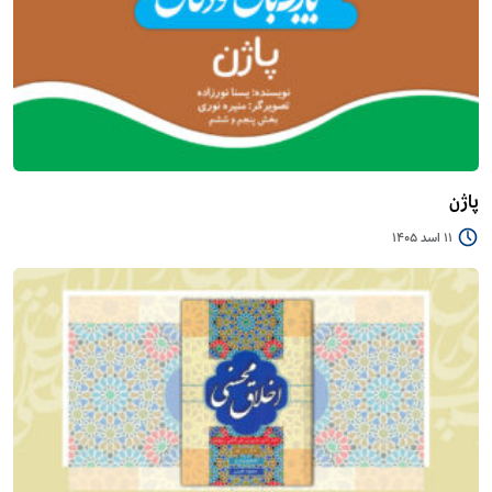
پاژن
11 اسد 1405