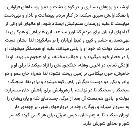
او شب و روزهای بسیاری را در کوه و دشت و ده و روستاهای فراوانی
با تفنگ‏دارانش سپری می‏کند؛ در کنارِ مردم بی‏بضاعت و نادار و تهی‌دست
می‏ایستد تا علیه زورمندانِ ستم‌کیش ایستاد شود. او مال‏های فراوانی از
گدام‏های اربابان برای مردمِ کشاورز می‏دهد، این هم‌راهی و هم‌کاری با
تهی‌دستان، خشم‌ و کین و غیظِ اربابان را بر می‏انگیزد؛ لذا ایشان دست
در دست دولت که خود او را یاغی می‏داند، علیه او هم‌سنگر می‏شوند، او
را در حصار خود می‏گیرند و از جوانب مختلف بر او هجوم می‏آورند. او با
آزادگی تمام، در آخرین وهله، جنگجویانش را آزاد می‏کند تا برای او و
خاطرش، خون بی‏گناهی بر زمین ریخته نشود؛ لذا هم‌راه خان عمو و دو
برادر و یکی دو دوستِ دیگرش راهی کوه می‏شود و برای بقا، می‏جنگد؛
می‏جنگد و می‏جنگد تا در نهایت، با رهروانش برای راهش جان می‏سپارد.
دولت و ایادی هم‌دست آن بعد از مرگ، جسدهای تکه و پاره‌ی‌شان را
به سبزوار می‏برند و روزگاری چند بر دروازه‏های شهر، بر چوبه‌ی دار
آویزان می‏کنند تا به زعم شان، درس عبرتی برای هر کسی گردد که سر
شور و صدای شورش دارد.