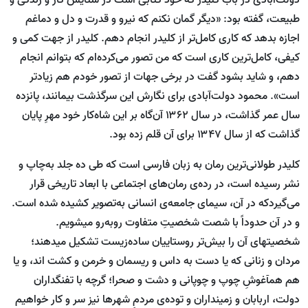
دولت‌آبادی در باب کلیدر که خود کتابی است در ستایش کار و زندگی و
طبیعت، گفته بود: «دیگر گمان نکنم که نیرو و قدرت و دل و دماغم
اجازه بدهد که کاری کامل‌تر از کلیدر انجام دهم. کلیدر از جهت کمی و
کیفی، کامل‌ترین کاری است که من تصور می‌کرده‌ام که بتوانم انجام
دهم، و شاید بشود گفت در برخی جهات از تصور خودم هم زیادتر
است». محمود دولت‌آبادی برای نگارش این سرگذشت بی‏مانند، پانزده
سال عمر گذاشت، در سال ۱۳۶۲ آن‌گاه بر این شاه‌کار خود مهرِ پایان
گذاشت که از سال ۱۳۴۷ برای آن قلم زده بود.
کلیدر طولانی‌ترین رمان به زبان فارسی است که طی ده جلد به‌چاپ و
نشر رسیده است، در رده‌ی رمان‌های اجتماعی با ابعاد تاریخی قرار
می‌گیردکه در آن، سیمای جامعه‌ی انسانی به‌تصویر کشیده شده است.
و در آن حدوداً با شصت شخصیتِ متفاوت روبه‌رو می‏شویم.
شخصیت‏های آن را بیش‌تر روستاییان ساده‌زیست تشکیل می‏دهند؛
مردان و زنانی که یا دست به داس و ریسمان و خرمن و کشت اند، و یا
هم هم‏آغوشِ چوپ و چوپانی و دشت و صحرا؛ گرچه با تفنگ‏داران
دولت، اربابان و زمین‏داران و توده‌ی مردمِ شهرها نیز سر و کار خواهیم