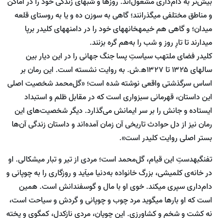
بیش‌تر به دام‌داری مشغول‌اند. روزها و شب‏های زندگی خود را در اماکن
و مناطق مختلفی می‏گذرانند؛ گاهی به سوزن ده و یا به روستای قلعه
میدان؛ و گاهی هم خیمه‏خانه‏های خود را در دامنه‏های کلیدر برپا
می‏دارند تا تارِ روز و شب را به‌هم گره بزنند.
کلیدر فضای ملتهب سیاستِ پسا جنگ جهانی را در این دیار بین
سال‏های ۱۳۲۵ تا ۱۳۲۷ه‍.ش. به روایت نشسته است. این رمان بر
اساس سرگذشتی واقعی نوشته شده است؛ «گل‌محمد شخصیت اصلی
این داستان، قهرمانی سبزواری است که در مقابل ظلم و استبداد
ایستاده و جانش را بر سر ایمانش می‌گذارد. دیگر شخصیت‌های این
رمان نیز از دل حوادث تاریخی آن زمان آمده‌اند و داستان زندگی آن‌ها
بستر اصلی روایت کلیدر است».
تفنگ‏به‏دستِ این قیام، گل‌محمد است؛ مردی از تیر و تبار میشکالی. او
در خانه‌ی کلمیشی، بزرگ خانواده به‌دنیا می‏آید و روزگاری را به چوپانی و
دام‌داری سپری می‏کند. خوی او با مال و گوسفندانش است. همین
است که او بارها می‏گوید مرد چوب و چوپانی و گردش و سیاحت است،
نه کشت و شخم و کشاورزی. این چوپان، مردی نازک‏دل، کم‏گوی و پخته