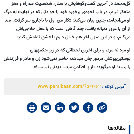
گل‌محمد در آخرین گفت‌وگوهایش با ستار، شخصیت هم‌راه و مغز
متفکر قیام، در باب نحوه‌ی برخورد خود با حوادثی که در نهایت به مرگ
او می‌انجامد، چنین بیان می‌کند: «کار من اول با ناچاری سر گرفت، بعد
از آن با غرور دنباله یافت، چند گاهی است که با عقل حلاجی‌اش
می‌کنم، و در این منزل آخر هم خیال دارم با عشق تمامش کنم».
او مردانه مرد، و برای آخرین لحظاتی که در زیر چکمه‏های
پوستین‌پوشانِ مزدور جان می‏دهد، حاضر نمی‌شود زن و مادر و فرزندش
را ببیند؛ او می‏گوید: «از پا افتادنِ مرد… دیدنی نیست!».
آدرس کوتاه :
www.parsibaan.com/?p=1962
مقاله‌ها