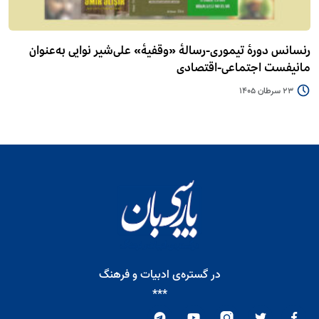
رنسانس دورۀ تیموری-رسالۀ «وقفیۀ» علی‌شیر نوایی به‌عنوان
مانیفست اجتماعی-اقتصادی
23 سرطان 1405
در گستره‌ی ادبیات و فرهنگ
***