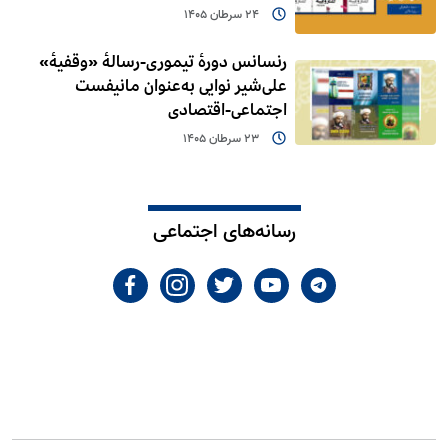
24 سرطان 1405
رنسانس دورۀ تیموری-رسالۀ «وقفیۀ»
علی‌شیر نوایی به‌عنوان مانیفست
اجتماعی-اقتصادی
23 سرطان 1405
رسانه‌های اجتماعی