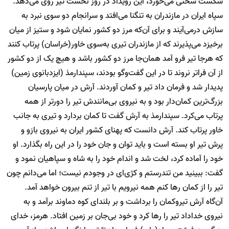
شکست سختی می‌خورد، این رویداد در روز نخست تیر روی می‌دهد.
سپاه ایران در مازندران به تنگنا می‌افتد و سرانجام دو سوی نبرد به
سازش درمی‌آیند و برای آن‌که مرز دو کشور نمایان شود و ستیز از میان
برخیزد می‌پذیرند که از مازندران تیری به‌سوی خاور(خراسان) پرتاب کنند
که هرجا تیر فرو آمد همان‌جا مرز دو کشور باشد و هیچ‌ یک از دو کشور
از آن فراتر نروند تا در این گفت‌وگو بودند، سپندارمذ (ایزدبانوی زمین)
پدیدار شد و فرمان داد تیر و کمان آوردند. آرش در میان پارسیان
بزرگ‌ترین کمان‌دار بود و به نیروی بی‌مانندش تیر را دورتر از همه
پرتاب می‌کرد. سپندارمذ به آرش گفت تا کمان بردارد و تیری به جانب
خاور پرتاب کند. آرش دانست که پهنای کشور ایران به نیروی بازو و
پرش تیر او بسته‌ است و باید توان و جان خود را در این راه بگذارد. او
خود را آماده کرد، لخت شد و اندام خود را به شاه و سپاهیان نمود و
گفت: ببینید من تندرستم و کژی‌ای در وجودم نیست؛ اما می‌دانم چون
تیر را از کمان رها کنم همه نیرویم با تیر از تنم بیرون خواهد آمد.
آن‌گاه آرش تیروکمان را برداشت و بر بلندای کوه دماوند برآمد و به
نیروی خداداد تیر را رها کرد و خود بی‌جان بر زمین افتاد. هرمز، خدای