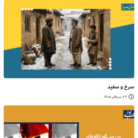
سرخ و سفید
27 سرطان 1405