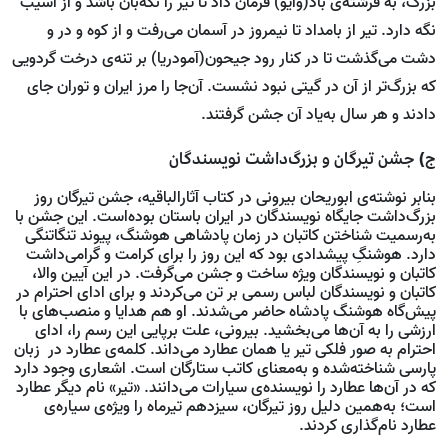
بزرگ، به فرشته‌ی باد(وایو) فرمان داد تا تیر را نگه‌بان باشد و از آسیب
نگه دارد. تیر از بامداد تا نیمروز در آسمان می‌رفت و از کوه و در و
دشت می‌گذشت تا در کنار رود جیحون(آمودریا) بر تنه‌ی درخت گردویی
که بزرگ‌تر از آن در گیتی نبود نشست. آن‌جا را مرز ایران و توران جای
دادند و هر سال به‌یاد آن جشن گرفتند.
ج) جشن تیرگان و بزرگ‌داشت نویسندگان
بنابر نوشته‌ی ابوریحان بیرونی در کتاب آثارالباقیه، جشن تیرگان روز
بزرگ‌داشت جایگاه نویسندگان در ایران باستان بوده‌است. این جشن با
به‌رسمیت شناختن کاتبان در زمان پادشاهی هوشنگ، پیوند تنگاتنگی
دارد. هوشنگِ پیشدادی بود که این روز را برای کرامت و گرامی‌داشت
کاتبان و نویسندگان ویژه ساخت و جشن می‌گرفت. در این آیین والا،
کاتبان و نویسندگان لباس رسمی بر تن می‌کردند و برای ادای احترام در
پیش‌گاه هوشنگ پادشاه حاضر می‌شدند. او هم هدایا و منصب‌های با
ارزشی را به آن‌ها می‌بخشید. بیرونی، علت برپایی این رسم را، ادای
احترام به صور فلکی تیر یا همان عطارد می‌داند. کلمه‌ی عطارد در زبان
پارسی شناخته‌شده و به‌معنای کاتب ستارگان است. اشعاری وجود دارد
که در آن‌ها عطارد را نویسنده‌ی سیارات می‌دانند. «تیر» نام دیگر عطارد
است؛ به‌همین دلیل روز تیرگان، سیزدهم تیرماه را ویژه‌ی سیاره‌ی‌
عطارد نام‌گذاری کردند.