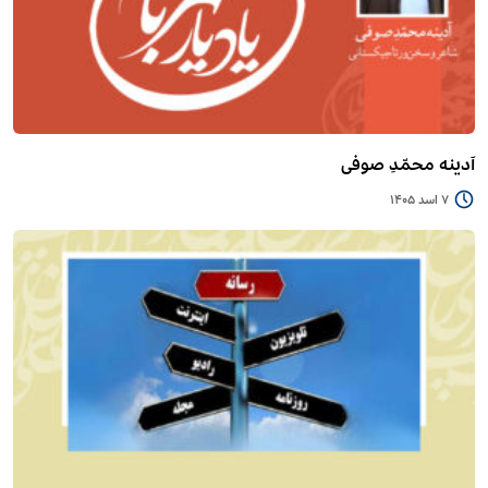
آدینه محمّدِ صوفی
7 اسد 1405