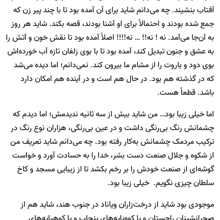
آفتاب بنشیند. چه می‌دانم شاید برای آن آمده بود تا با چند پیر زن که
جمع شده بودند و احتمالاً برای او آشنا بودند، قصه بکند. شاید هر روز
به آن‌جا می‌آمد. نه ! نه!! … نه!!!! اصلاً آمده بود تا نقش خون و آتش را
به عشق و جنون تبدیل کند، آمده بود تا با بوی زلفان تازه آب خورده‌اش
بوی دود و باروت را از مشام ما بیرون کند. نمی‌دانم؛ اما دیده می‌شد
که در گذشته هم بود. در حال هم است و در آینده هم امکان دارد
باشد. قطعاً هست.
اما خیلی زیبا بود… من شاید بیش از سه ثانیه ندیدمش؛ اما دیدم که
چشمانش رنگ بی‌رنگی داشت و در عین بی‌رنگی، هزاران نوع رنگ در
ترکیب مردمک چشمانش به‌کار رفته بود. چه می‌دانم شاید تعریف من
از شکوه و جلال صنعت دست بشر، خدا را به حسادت آورد و خواست
گوشه‌ای از صنعت خودش را بر رخم بکشد تا از زیبایی مسجد و کاخ
سلطان چیزی نگویم. خیلی زیبا بود.
موجودی بود شاید از درخت‌زاران ویاناد در جنوب هند، شاید هم از
صحرانشینان راجستان و یا کوه‌پایه‌های پنچاب و یا کوه­پایه‌های