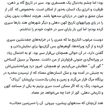
بود؛ اما چشم به‌دنبال یک هم­سفری بود. سیر در تاریخ گاه بر ذهن،
ظرفیت و انرژی یک انسان به‌دور از امکان است. به‌خصوص که گذر از
میان عشق و خون در درازنای سده­ها باشد. هرچند لحظات بدون زمان
را در پای ویرانه­های تاریخ کهن دهلی و دیگر شهرهای هند بارها سپری
کرده بودم؛ اما این بار یارای سیر در خلوت خودم را نداشتم.
دوست مرغوب التاریخ ما که عمری را در خرابه‌های جغدنشین سپری
کرده و از گرد ویرانه‌ها، گوهرهای بس گران‌بها برای نمایش‌دادن و
گفتن دارد، در آن حوالی هم­چنان بی‌قرار سیر بود. او به احتمال زیاد
در ویرانه‌گردی جنونی فراوان‌تر از من داشت. معمولاً بر سبیل گستاخی
” گور کن ” خطابش می‌کردیم. او هم­چنان امروز درد ویرانه‌نشینی‌اش
به جنبش در آمده بود و مثل انسان‌های معتاد که از نرسیدن مخدره در
پرتگاه مرگ قرار می‌گرند و زمین و زمان یک‌دست برای‌شان “تریاک”
می‌شود، زنگ زد که اگر ممکن است سری بزنیم به یکی از مساجد کهن
و تاریخی دهلی. کور از خدا چه می‌خواهد جز عصاء.
هند آن‌چنان که سده­های پیشین، بیرونی آن را «سرزمین عجائب»