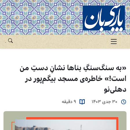
«به سنگ‌سنگِ بناها نشانِ دستِ من
است!» خاطره‌ی مسجد بیگم‌پور در
دهلی‌نو
30 جدی 1403
9 دقیقه