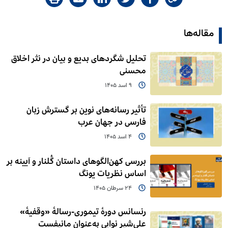
مقاله‌ها
تحلیل شگردهای بدیع و بیان در نثر اخلاق
محسنی
9 اسد 1405
تأثیر رسانه‌های نوین بر گسترش زبان
فارسی در جهان عرب
4 اسد 1405
بررسی کهن‌الگوهای داستان گُلنار و آیینه بر
اساس نظریات یونگ
24 سرطان 1405
رنسانس دورۀ تیموری-رسالۀ «وقفیۀ»
علی‌شیر نوایی به‌عنوان مانیفست