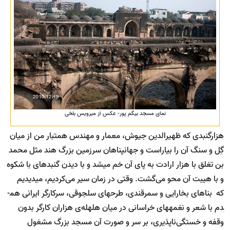
نمای مسجد بیگم پور- عکس از میرویس بلخی
هزارگنبدی که ظهیرالدین جیوش، معمار و مهندس هم­تبار من از میان
گِل و سنگ آن را بیاراست و جهان­پناهان سرزمین بزرگ هند مثل محمد
بن تغلق با هزار ارادت به پای آن خم می­شد و با دیدن گنبدهای با شکوه
و با هیبت آن محو می‌گشت. وقتی در زمان سیر می‌کردیم، می­دیدیم
که بناهای بخارایی و سمرقندی، طرح­های سلجوقی، سرکارگر ایرانی هم­
دم با شعر و نغمه­های خراسانی در میان هلهله‌ی هزاران کارگر بدون
وقفه و خستگی‌ناپذیری، بر سر و صورت آن مسجد بزرگ مشغول