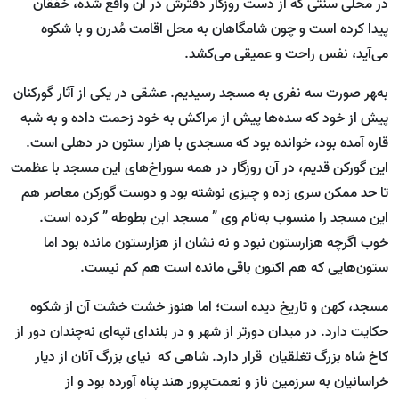
در محلی سنتی که از دست روزگار دفترش در آن واقع شده، خفقان
پیدا کرده است و چون شام­گاهان به محل اقامت مُدرن و با شکوه
می‌آید، نفس راحت و عمیقی می‌کشد.
به‌‍هر صورت سه نفری به مسجد رسیدیم. عشقی در یکی از آثار گورکنان
پیش از خود که سده‌ها پیش از مراکش به خود زحمت داده و به شبه
قاره آمده بود، خوانده بود که مسجدی با هزار ستون در دهلی است.
این گورکن قدیم، در آن روزگار در همه سوراخ‌های این مسجد با عظمت
تا حد ممکن سری زده و چیزی نوشته بود و دوست گورکن معاصر هم
این مسجد را منسوب به‌نام وی ” مسجد ابن بطوطه ” کرده است.
خوب اگرچه هزارستون نبود و نه نشان از هزارستون مانده بود اما
ستون‌هایی که هم اکنون باقی مانده است هم کم نیست.
مسجد، کهن و تاریخ دیده است؛ اما هنوز خشت خشت آن از شکوه
حکایت دارد. در میدان دورتر از شهر و در بلندای تپه‌ای نه‌چندان دور از
کاخ شاه بزرگ تغلقیان قرار دارد. شاهی که نیای بزرگ آنان از دیار
خراسانیان به سرزمین ناز و نعمت‌پرور هند پناه آورده بود و از