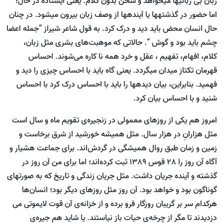
زبان بی زبانی­ها می­خواهد و سخن بدون کلام. یعنی ایستاده در حال؛
اما حضور در گذشته­ها یا آینده­ها از وصف زبان بیرون می­شود. در چنان
حال انسان محض باید دید و درک کرد. به قول شاعر شیراز “جمله اعضا
چشم باید بود و گوش “. حالاتی که موهبت‌های بشری مثل زبان،
کلام، افهام، تفهیم ، عقل و خرد همه نا کاره می‌شوند. احساس
قهرمان تک­تاز میدان می­گردد. یعنی گاه باید با احساس چیزی را دید و
فهمید. بنابراین، بیان دیده­ها را باید با احساس درک کرد با احساس
شنید و با احساس بیان کرد.
امروز هم یکی از روز­های معمولی در زنجیره‌ی تقویم ماه و سال است
مثل هزارانِ در هزار سال. مثل همیشه خورشید از شرق برخاست و
زمین و زمان طبق روال همیشگی در گردش‌اند. برای جماعت هشیار و
آگاه آن روز را 28 قوس 1389 ثبت کرده‌اند؛ اما برای من آن روز در
گذشته و آینده جریان داشت. مثل جریان زندگی و تاریخ که به صورت­های
گوناگون بود و خواهد بود. آن روز مثل روزهای دیگر بود؛ انسان‌ها
هرکدام سر بر گریبان روز­گار فرو برده و از خزانه‌ی آن قوت لایموتی می
دزدیدند تا مگر از چرخه‌ی حیات باز نیاستند. یا شاید هم جیره‌ی