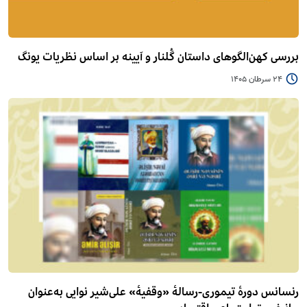
بررسی کهن‌الگوهای داستان گُلنار و آیینه بر اساس نظریات یونگ
24 سرطان 1405
رنسانس دورۀ تیموری-رسالۀ «وقفیۀ» علی‌شیر نوایی به‌عنوان