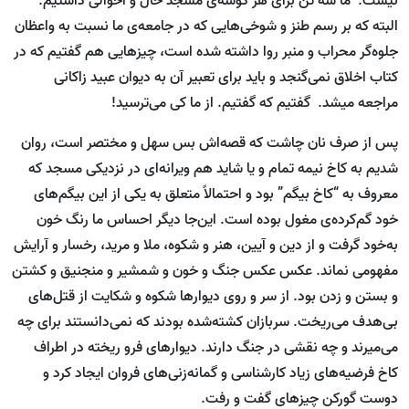
نیست. ما سه تن برای هر گوشه‌ی مسجد حال و احوالی داشتیم.
البته که بر رسم طنز و شوخی‌هایی که در جامعه‌ی ما نسبت به واعظان
جلوه‌گر محراب و منبر روا داشته شده است، چیزهایی هم گفتیم که در
کتاب اخلاق نمی‌گنجد و باید برای تعبیر آن به دیوان عبید زاکانی
مراجعه می­شد. گفتیم که گفتیم. از ما کی می‌ترسید!
پس از صرف نان چاشت که قصه‌اش بس سهل و مختصر است، روان
شدیم به کاخ نیمه تمام و یا شاید هم ویرانه‌ای در نزدیکی مسجد که
معروف به “کاخ بیگم” بود و احتمالاً متعلق به یکی از این بیگم‌های
خود گم‌کرده‌ی مغول بوده است. این‌جا دیگر احساس ما رنگ خون
به‌خود گرفت و از دین و آیین، هنر و شکوه، ملا و مرید، رخسار و آرایش
مفهومی نماند. عکس عکس جنگ و خون و شمشیر و منجنیق و کشتن
و بستن و زدن بود. از سر و روی دیوارها شکوه و شکایت از قتل‌های
بی‌هدف می‌ریخت. سربازان کشته‌شده بودند که نمی‌دانستند برای چه
می‌میرند و چه نقشی در جنگ دارند. دیوارهای فرو ریخته در اطراف
کاخ فرضیه‌های زیاد کارشناسی و گمانه‌زنی‌های فروان ایجاد کرد و
دوست گورکن چیزهای گفت و رفت.