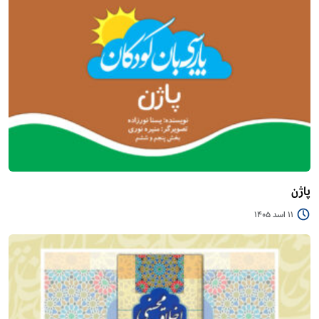
پاژن
11 اسد 1405