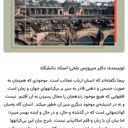
نویسنده: دکتر میرویس بلخی؛ استاد دانشگاه
بی­جا نگفته‌اند که انسان ارباب عجائب است. موجودی که هم­زمان به
صورت جسمی و ذهنی قادر به سیر بر بی­کرانه­های جهان و زمان است.
افق­هایی که هیچ موجود زنده­­جان را مجال رسیدن به آن اقلیم نیست
و نه در اندیشه‌ی موجود دیگری سیر آن خطور می­کند. انسان گاه به‌سان
کوانتم­هایی است که در گذشته و حال، و در حال و آینده به­سر می­برد؛
اما بیان آن با زبان و قلم امکان­پذیر نیست. شرح بیان این بی‌کرانه­ها