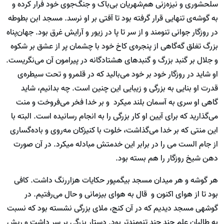
سلحشوری و نیزه‌زنی هم‌شهریان بی‌باک و جنگ‌جوی خود فرار کرده و
به گوشه‌ی تنهایی قرار گرفته بود تا آفتی بر او نرسد. مسجد ابن بطوطه
در روزگار جوانی تنومند و از سر تا پا در زیور و آرایش غرق بود. جهان‌پناه
بزرگ تغلق گه‌گاهی از پنجره‌ی کاخ خود با چشمان پر از عشق بر شکوه
و جلال بر گنبد بزرگ و گنبدهای هشتادگانه‌ در پیرامون آن می‌نگریست.
او شاید در روزگار خود بر خود می‌بالید که در قلمرو و تحت سیطره‌ی
قدرت او بنایی به بزرگی و زیبایی این چنین است. چه بدانیم، شاید
گاهی او سری به آسمان بلند می­کرد و بر خدا فخر می‌فروخت و منت
می‌گذارید که برای آیین او کار بزرگی را به انجام رسانیده است. البته با
این منتی که بر خدا می‌گذاشت، خلوت با کنیزکان مه‌روی و باده‌گساری
از جام الست می را در برابر این خدمتش مبادله می­کرد. در آن صورت
دهن شیخ روزگار را هم بسته بود.
هر گوشه و هر میدان مسجد بیگم­پور حکایات هزاررنگ داشت. کافی
بود تا از هوای اکنون و قال به هوای بی­زمانی و حال می‌رفتیم. در
گوشه­ی مسجد دیدیم که در آن کنج، ملای بزرگی نشسته بود که نسبت
به طالبان علم چند چند تنومندتر بود. دستار بزرگی بر سر داشت و ریش