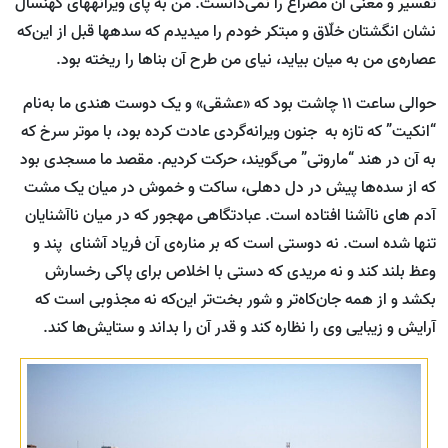
تفسیر و معنی آن مصراع را نمی‌دانست. من به پای ویرانه­های کهن­سال
نشان انگشتان خلّاق و مبتکر خودم را می­دیدم که سده­ها قبل از این‌که
عصاره‌ی من به میان بیاید، نیای من طرح آن بناها را ریخته بود.
حوالی ساعت 11 چاشت بود که «عشقی» و یک دوست هندی ما به‌نام
“انکیت” که تازه به جنون ویرانه‌گردی عادت کرده بود، با موتر سرخ که
به آن در هند “ماروتی” می‌گویند، حرکت کردیم. مقصد ما مسجدی بود
که از سده‌ها پیش در دل دهلی، ساکت و خموش در میان یک مشت
آدم های ناآشنا افتاده است. عبادتگاهی مهجور که در میان ناآشنایان
تنها شده است. نه دوستی است که بر مناره‌ی آن فریاد آشنای پند و
وعظ بلند کند و نه مریدی که دستی با اخلاص برای پاکی رخسارش
بکشد و از همه جان‌کاه‌تر و شور بخت‌تر این‌که نه مجذوبی است که
آرایش و زیبایی وی را نظاره کند و قدر آن را بداند و ستایش‌ها کند.