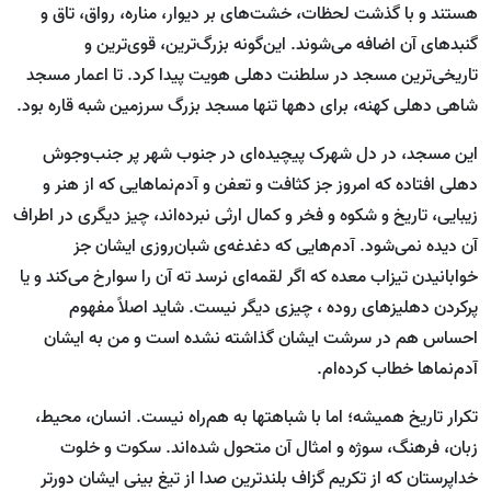
هستند و با گذشت لحظات، خشت‌های بر دیوار، مناره، رواق، تاق و
گنبدهای آن اضافه می‌شوند. این‌گونه بزرگ‌ترین، قوی‌ترین و
تاریخی‌ترین مسجد در سلطنت دهلی هویت پیدا کرد. تا اعمار مسجد
شاهی دهلی کهنه، برای ده­ها تنها مسجد بزرگ سرزمین شبه قاره بود.
این مسجد، در دل شهرک پیچیده‌ای در جنوب شهر پر جنب‌وجوش
دهلی افتاده که امروز جز کثافت و تعفن و آدم‌نماهایی که از هنر و
زیبایی، تاریخ و شکوه و فخر و کمال ارثی نبرده‌اند، چیز دیگری در اطراف
آن دیده نمی‌شود. آدم‌هایی که دغدغه‌ی شبان‌روزی ایشان جز
خوابانیدن تیزاب معده که اگر لقمه‌ای نرسد ته آن را سوارخ می‌کند و یا
پرکردن دهلیزهای روده ، چیزی دیگر نیست. شاید اصلاً مفهوم
احساس هم در سرشت ایشان گذاشته نشده است و من به ایشان
آدم‌نماها خطاب کرده‌ام.
تکرار تاریخ همیشه؛ اما با شباهت­ها به هم‌راه نیست. انسان، محیط،
زبان، فرهنگ، سوژه و امثال آن متحول شده‌اند. سکوت و خلوت
خداپرستان که از تکریم گزاف بلندترین صدا از تیغ بینی ایشان دورتر