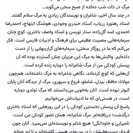
مرگ در ذات شب ده‌کده از صبح سخن می‌گوید…
در چند سال اخیر، شاعران و نویسندگان زیادی به مرگ سلام گفتند.
استاد رهنورد زریاب، استاد حیدری وجودی، هوشنگ ابتهاج، احمدرضا
احمدی، اسد گل‌زاده، ستار تورسن و استاد واصف باختری. کوچ چنان
سرمایه‌هایی مصیبت عظیمی برای فرهنگ و ادبیات فارسی است. فکر
می‌کنم که ما در روزگار سختی، سرمایه‌های گران‌بهایی را از دست
داده‌ایم. واکنش‌ها به مرگ این عزیزان چنان گسترده بوده که آن
پرسش کودکی من از مرگ شاعرانه را دوباره زنده کرده است.
آن‌هایی که کوچ کرده‌اند، نگاهی شاعرانه به مرگ داشته‌اند، هم‌چون
مولانا، حافظ، بیدل، شاملو، فروغ و سپهری. مرگ از دیدگاه آنان پایان
کبوتر نبوده است. آنان به‌خوبی می‌دانستند که مرگ تولدی دوباره
است، در هستی‌ای که ما ادبیات‌اش می‌خوانیم.
پاسخ آن پرسش نخستین کودکی را در این روزهایی که استاد باختری
درگذشت؛ دریافته‌ام. مرگ شاعرانه، همان تصور کودکی من است:
نامیرایی و جاودانگی! هیچ شاعر و نویسنده‌ای نمی‌میرد. آنان چون
فروغ، دست‌هایشان را در مزرعه‌ی هستی کاشته‌اند و تا ابد جوانه