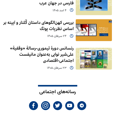
فارسی در جهان عرب
4 اسد 1405
بررسی کهن‌الگوهای داستان گُلنار و آیینه بر
اساس نظریات یونگ
24 سرطان 1405
رنسانس دورۀ تیموری-رسالۀ «وقفیۀ»
علی‌شیر نوایی به‌عنوان مانیفست
اجتماعی-اقتصادی
23 سرطان 1405
رسانه‌های اجتماعی