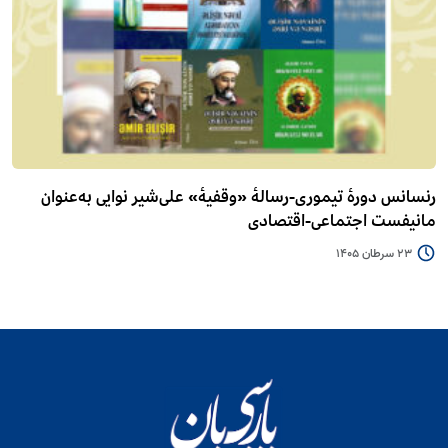
رنسانس دورۀ تیموری-رسالۀ «وقفیۀ» علی‌شیر نوایی به‌عنوان
مانیفست اجتماعی-اقتصادی
23 سرطان 1405