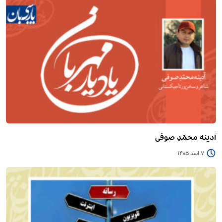
آدینه محمّدِ صوفی
7 اسد 1405