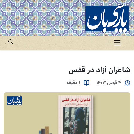
شاعران آزاد در قفس
4 قوس 1403
1 دقیقه