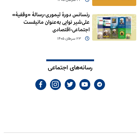
رنسانس دورۀ تیموری-رسالۀ «وقفیۀ»
علی‌شیر نوایی به‌عنوان مانیفست
اجتماعی-اقتصادی
23 سرطان 1405
رسانه‌های اجتماعی