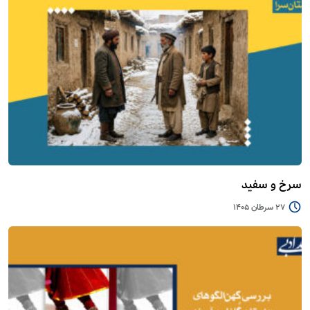
سرخ و سفید
27 سرطان 1405