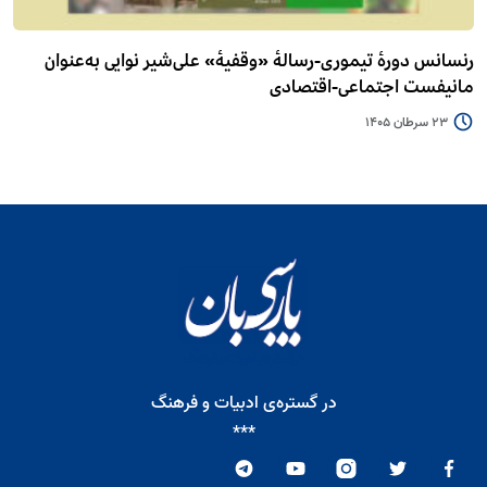
رنسانس دورۀ تیموری-رسالۀ «وقفیۀ» علی‌شیر نوایی به‌عنوان
مانیفست اجتماعی-اقتصادی
23 سرطان 1405
در گستره‌ی ادبیات و فرهنگ
***