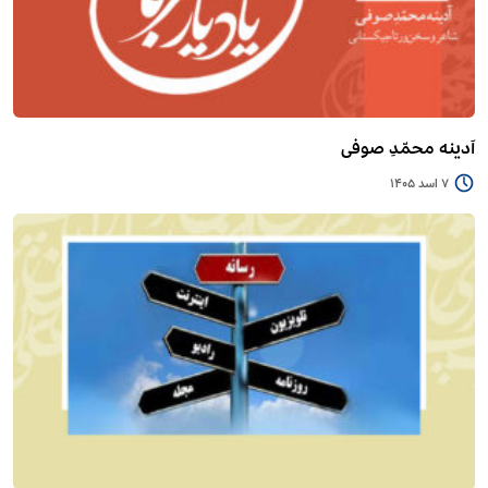
آدینه محمّدِ صوفی
7 اسد 1405