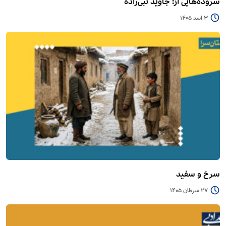
سروده‌هایی از: جاوید نبی‌زاده
3 اسد 1405
سرخ و سفید
27 سرطان 1405