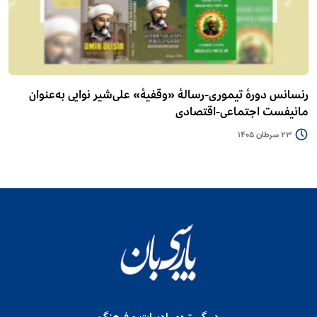
رنسانس دورۀ تیموری-رسالۀ «وقفیۀ» علی‌شیر نوایی به‌عنوان
مانیفست اجتماعی-اقتصادی
23 سرطان 1405