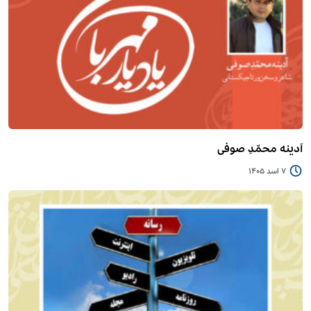
آدینه محمّدِ صوفی
7 اسد 1405