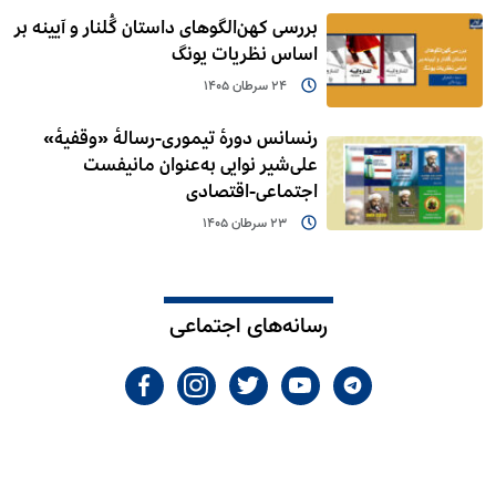
بررسی کهن‌الگوهای داستان گُلنار و آیینه بر
اساس نظریات یونگ
24 سرطان 1405
رنسانس دورۀ تیموری-رسالۀ «وقفیۀ»
علی‌شیر نوایی به‌عنوان مانیفست
اجتماعی-اقتصادی
23 سرطان 1405
رسانه‌های اجتماعی