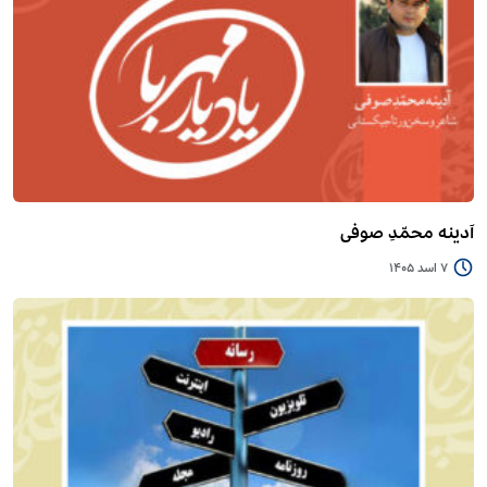
آدینه محمّدِ صوفی
7 اسد 1405