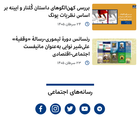
بررسی کهن‌الگوهای داستان گُلنار و آیینه بر
اساس نظریات یونگ
24 سرطان 1405
رنسانس دورۀ تیموری-رسالۀ «وقفیۀ»
علی‌شیر نوایی به‌عنوان مانیفست
اجتماعی-اقتصادی
23 سرطان 1405
رسانه‌های اجتماعی