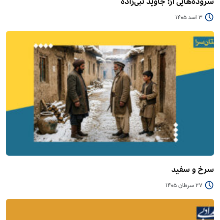
سروده‌هایی از: جاوید نبی‌زاده
3 اسد 1405
سرخ و سفید
27 سرطان 1405