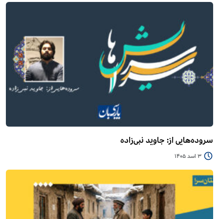
سروده‌هایی از: جاوید نبی‌زاده
3 اسد 1405