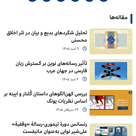
مقاله‌ها
تحلیل شگردهای بدیع و بیان در نثر اخلاق
محسنی
9 اسد 1405
تأثیر رسانه‌های نوین بر گسترش زبان
فارسی در جهان عرب
4 اسد 1405
بررسی کهن‌الگوهای داستان گُلنار و آیینه بر
اساس نظریات یونگ
24 سرطان 1405
رنسانس دورۀ تیموری-رسالۀ «وقفیۀ»
علی‌شیر نوایی به‌عنوان مانیفست