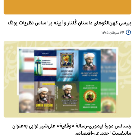
بررسی کهن‌الگوهای داستان گُلنار و آیینه بر اساس نظریات یونگ
24 سرطان 1405
رنسانس دورۀ تیموری-رسالۀ «وقفیۀ» علی‌شیر نوایی به‌عنوان
مانیفست اجتماعی-اقتصادی