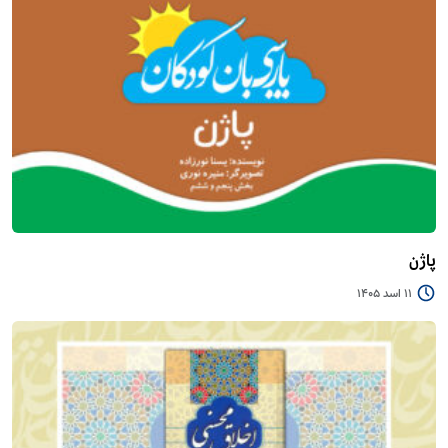
پاژن
11 اسد 1405