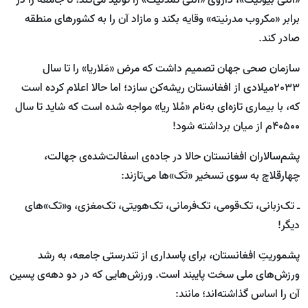
«انتی بیوتیک»، داروی «انتی تمدنیک» را تولید می‌کند؛ تا جامعه را در
برابر «مکروب مدرنیته» وقایه بکند و مازاد آن را به کشورهای منطقه
صادر کند.
سازمان صحی جهان تصمیم ‌داشت که مرض «مَلاریا» را تا سال
2033میلادی از افغانستان ریشه‌کن سازد؛ اما حالا اعلام کرده ‌است
که، با بیماری تازه‌ای به‌نام «مُلا ریا» مواجه شده ‌است که شاید تا سال
40500م از میان برداشته ‌شود!
پشم‌سالاران افغانستان حالا در جاده‌ی اسفالت‌شده‌ی جهالت،
چهارقلاچ به سوی تسخیر «تَک»ها می‌تازند:
ـ تک‌زبانی، تک‌قومی، تک‌فرمانی، تک‌هویتی، تک‌مغزی، و«تک»های
دیگر!
پشموریتِ افغانستان، برای پاسداری از تندرستی جامعه، به رشد
ورزش‌های ملی سخت پایبند است. ورزش‌هایی که در دو دهه‌ی پسین
آن را اساس گذاشته‌اند؛ مانند: