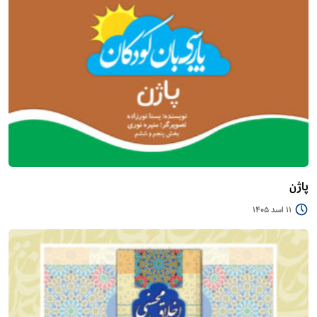
پاژن
11 اسد 1405