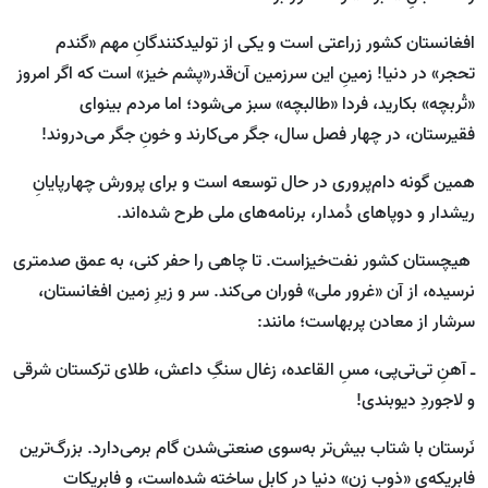
افغانستان کشور زراعتی است و یکی از تولیدکنندگانِ مهم «گندم
تحجر» در دنیا! زمینِ این سرزمین آن‌قدر«پشم خیز» است که اگر امروز
«تُربچه» بکارید، فردا «طالبچه» سبز می‌شود؛ اما مردم بینوای
فقیرستان، در چهار فصل سال، جگر می‌کارند و خونِ‌ جگر می‌دروند!
همین گونه دام‌پروری در حال توسعه‌ است و برای پرورش چهارپایانِ
ریشدار و دوپاهای دُمدار، برنامه‌های ملی طرح شده‌اند.
هیچستان کشور نفت‌خیزاست. تا چاهی را حفر کنی، به عمق صدمتری
نرسیده، از آن «غرور ملی» فوران می‌کند. سر و زیرِ زمین افغانستان،
سرشار از معادن پربهاست؛ مانند:
ـ آهنِ تی‌تی‌پی، مسِ القاعده، زغال سنگِ داعش، طلای ترکستان شرقی
و لاجوردِ دیوبندی!
نَرستان با شتاب بیش‌تر به‌سوی صنعتی‌شدن گام برمی‌دارد. بزرگ‌ترین
فابریکه‌ی «ذوبِ زن» دنیا در کابل ساخته شده‌است، و فابریکات