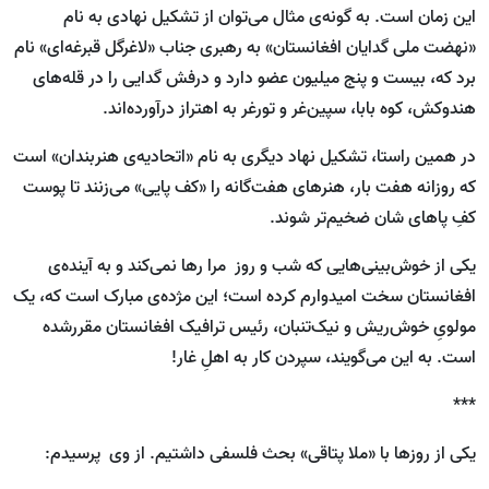
این زمان است. به گونه‌ی مثال می‌توان از تشکیل نهادی به نام
«نهضت ملی گدایان افغانستان» به رهبری جناب «لاغرگل قبرغه‌ای» نام
برد که، بیست و پنج میلیون عضو دارد و درفش گدایی را در قله‌های
هندوکش، کوه بابا، سپین‌غر و تورغر به اهتراز درآورده‌اند.
در همین راستا، تشکیل نهاد دیگری به نام «اتحادیه‌ی هنربندان» است
که روزانه هفت بار، هنرهای هفت‌گانه را «کف پایی» می‌زنند تا پوست
کفِ پا‌های شان ضخیم‌تر شوند.
یکی از خوش‌بینی‌هایی که شب و روز مرا رها نمی‌کند و به آینده‌ی
افغانستان سخت امیدوارم کرده ‌است؛ این مژده‌ی مبارک ‌است که، یک
مولویِ خوش‌ریش و نیک‌تنبان، رئیس ترافیک افغانستان مقررشده
‌است. به این می‌گویند، سپردن کار به اهلِ غار!
***
یکی از روزها با «ملا پتاقی» بحث فلسفی داشتیم. از وی پرسیدم: