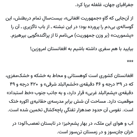
جغرافیای جهان، غلغله برپا کرد.
از آن‌جایی که گاوِ «جمهوریت افغانی»، بیست‌سالِ تمام دربطنش، این
گوساله‌ی بی‌دم را پرورده‌ بود؛ در این نبشته ـ‌ از باب ناگزیری ‌ـ آن را
«پشموریت» (بر وزن جمهوریت) می‌نامم تا از پراگنده‌گویی بپرهیزم.
بیایید با هم سفری داشته باشیم به افغانستان امروزین!
***
افغانستان کشوری‌ است کوهستانی و محاط به خشکه و خشک‌مغزی،
که در 39 درجه و 46 دقیقه‌ی «خَشم‌البلد شرقی» و 420 درجه و 49
دقیقه‌ی «پشم‌البلد غربی» قرار دارد، و به جانب جنوب «خط استبداد»
موقعیت دارد. مساحت آن شش برابرِ مدرسه‌ی حقانیه‌ی اکوره ختک
است. نفوس آن حدود صدهزار تفنگیِ پاچه‌کشال تخمین شده‌ است.
آب و هوای این ملک، در بهار پشم‌خیز؛ در تابستان تعصب‌آلود؛ در
خزان جان‌سوز و در زمستان تن‌سوز است.