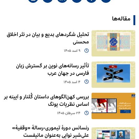
مقاله‌ها
تحلیل شگردهای بدیع و بیان در نثر اخلاق
محسنی
9 اسد 1405
تأثیر رسانه‌های نوین بر گسترش زبان
فارسی در جهان عرب
4 اسد 1405
بررسی کهن‌الگوهای داستان گُلنار و آیینه بر
اساس نظریات یونگ
24 سرطان 1405
رنسانس دورۀ تیموری-رسالۀ «وقفیۀ»
علی‌شیر نوایی به‌عنوان مانیفست