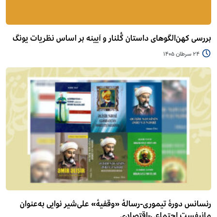
بررسی کهن‌الگوهای داستان گُلنار و آیینه بر اساس نظریات یونگ
24 سرطان 1405
رنسانس دورۀ تیموری-رسالۀ «وقفیۀ» علی‌شیر نوایی به‌عنوان
مانیفست اجتماعی-اقتصادی