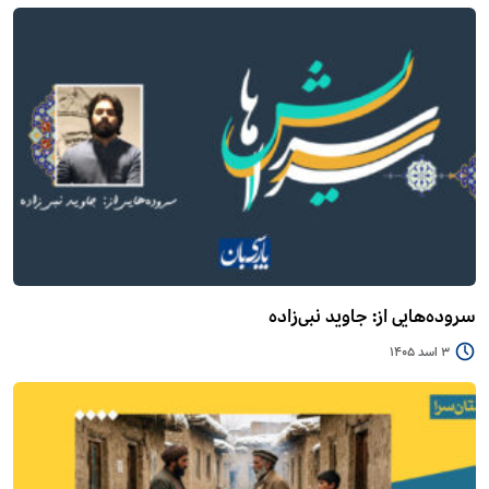
سروده‌هایی از: جاوید نبی‌زاده
3 اسد 1405