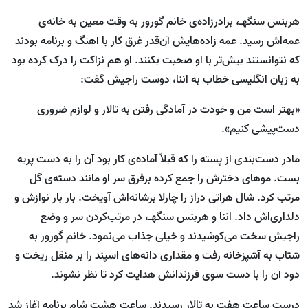
هربنس سنگهـ، برادرزاده‌ی خانم گورور به وقت معین به خانه‌ی
عمه‌اش رسید. عمه زاده‌هایش آن‌قدر غرق کار با آهنگ و برنامه بودند
که نتوانستند بیش‌تر با او صحبت بکنند. او هم نزاکت را درک کرده بود
به زبان انگلیسی خطاب به اننا، دوست راجیش گفت:
«بهتر است من و خودت در آمادگی رفتن به تالار و لوازم ضروری
دست‌پیشی کنیم».
مادر دست‌بندی از پسته را که قبلاً آماده‌ی کار بود آن را به دست پریه
بست. موهای دخترش را جمع کرده برفرق سر او مانند دسته‌ی گل
مرتب کرد. شال هراتی دراز را چارلا برشانه‌اش آویخت. بار بار نوازش و
دلداری‌اش داد. اننا و هربنس سنگهـ، در مرتب‌کردن سر و وضع
راجیش سخت می‌کوشیدند و خیلی جذاب می‌نمود. خانم گورور به
شتاب به آشپزخانه رفت و مقداری دانه‌های اسپند را بر منقل ریخت و
دود آن را با دست سوی فرزندانش هدایت کرد تا نظر نشوند.
درست ساعت هفت به تالار رسیدند. ساعت هشت شام برنامه آغاز شد