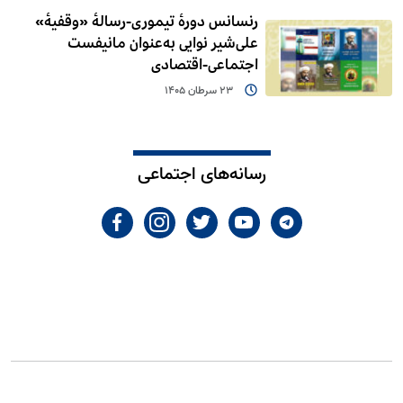
رنسانس دورۀ تیموری-رسالۀ «وقفیۀ»
علی‌شیر نوایی به‌عنوان مانیفست
اجتماعی-اقتصادی
23 سرطان 1405
رسانه‌های اجتماعی