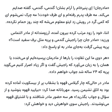
«مادرجان! اِی پنیرخام را آرام بشان! گندمی، گندمی، گفته صدایم
می‌کند. مه طرف پدرم رفته‌ام و ای طرف خودت! مه چرک نمی‌شوم ای
که کمی گَرد در رویش زد ایتو معلوم می‌شه که چند روز حمام نکرده».
اننا، خود را زود مرتب کرده بیرون آمده، آرزومندانه از مادر التماس
ورزید: «مادر جان چرا راجیش گندمی و پریه مثل برف سفید است؟»
پریه پیشی گرفت به‌جای مادر به او پاسخ داد:
«هر دوی ما این تفاوت را بارها از مادرمان پرسیده‌ایم او می‌خندد یا
همان را به زبان می‌آورد که راجیش گفت و اگر زیاد اصرار کنیم می‌گوید
پریه که ۲۴ ساله شد جواب خواهم داد».
مادر در حالی‌که چار گیلاس قهوه با بشقاب پر از بیسکویت آماده کرده
بود به اتاق نشیمن رسید. مهربانانه صدا کرد: «بیایید قهوه بنوشید و از
سؤال و جواب بگذرید!» هر سه حضور مادر شتافتند و با اشتیاق قهوه
می‌نوشیدند. راجیش سوی خواهرش دید و خواهش کرد: