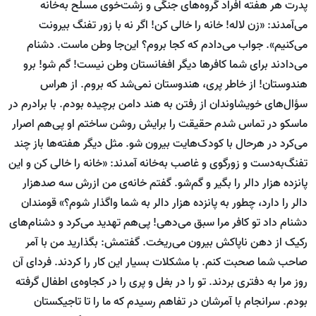
پدرت هر هفته افراد گروه‌های جنگی و زشت‌خوی مسلح به‌خانه
می‌آمدند: «زن لاله! خانه را خالی کن! اگر نه با زور تفنگ بیرونت
می‌کنیم». جواب می‌دادم که کجا بروم؟ این‌جا وطن ماست. دشنام
می‌دادند برای شما کافرها دیگر افغانستان وطن نیست! گم شو! برو
هندوستان! از خاطر پری، هندوستان نمی‌شد که بروم. از هراس
سؤال‌های خویشاوندان از رفتن به هند دامن برچیده بودم. با برادرم در
ماسکو در تماس شدم حقیقت را برایش روشن ساختم او پی‌هم اصرار
می‌کرد در هرحال با کودک‌هایت بیرون شو. مثل دیگر هفته‌ها باز چند
تفنگ‌به‌دست و زورگوی و غاصب به‌خانه آمدند: «خانه را خالی کن و این
پانزده هزار دالر را بگیر و گم‌شو. گفتم خانه‌ی من ازرش سه صدهزار
دالر را دارد، چطور به پانزده هزار دالر به شما واگذار شوم؟» قومندان
دشنام داد تو کافر مرا سبق می‌دهی! پی‌هم تهدید می‌کرد و دشنام‌های
رکیک از دهن ناپاکش بیرون می‌ریخت. گفتمش: بگذارید من با آمر
صاحب شما صحبت کنم. با مشکلات بسیار این کار را کردند. فردای آن
روز مرا به دفتری بردند. تو را در بغل و پری را در کجاوه‌ی اطفال گرفته
بودم. سرانجام با آمرشان در تفاهم رسیدم که ما را تا تاجیکستان