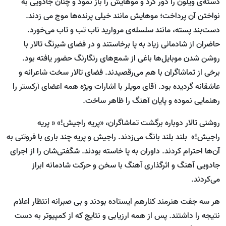
دسته‌ی ویلون را دور کرد و موهایش را باز نمود و چنان جادویی به
نواختن آن پرداخت؛ موهایش مانند خیلی پرنده‌ها موج می زدند.
دست‌بند پسته، مانند سلسله‌ی مروارید ناب تب و تاب می‌خورد.
حاضران از شادمانی زیاد به پا برخاستند و در فضای شبرنگ تالار با
روشن شدن موبایل‌ها باغی از شمع‌های رنگارنگ حضور یافته بود.
برخی از تماشاگران با هم می‌رقصیدند. فضای تالار سخت شاعرانه و
عاشقانه گردیده بود. آقای مویلر با اشارات ویژه همه اعضای آرکستر را
رهنمایی نموده و پایان آهنگ را ظاهر ساخت.
روشنی تالار دوباره برگشت تماشاگران، «پریه راجیش!» « پریه
راجیش!» بلند بلند بانگ می‌زدند. راجیش و پریه چند باری با فروتنی به
آن‌ها احترام کردند. داوران به پا خاسته بودند. شگفتی‌شان را از اجرای
جادویی آهنگ و اثرگذاری آهنگ با سخن و حرکت شادمانه ابراز
می‌کردند.
هر سه جفت هنرمند کنارهم ایستاده بودند و بی صبرانه انتظار اعلام
نتیجه را داشتند. پس از همه ارزیابی و نتایج که از کمپیوتر به دست