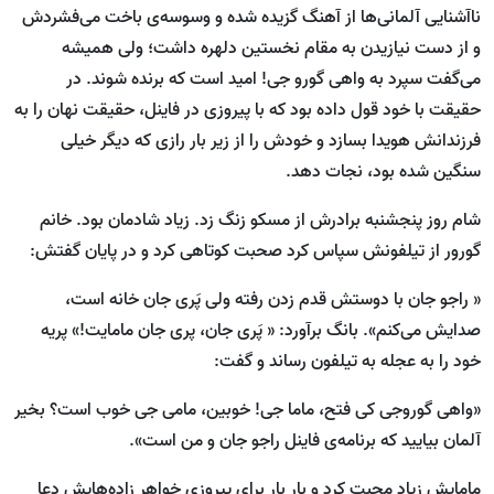
ناآشنایی آلمانی‌ها از آهنگ گزیده شده و وسوسه‌ی باخت می‌فشردش
و از دست نیازیدن به مقام نخستین دلهره داشت؛ ولی همیشه
می‌گفت سپرد به واهی گورو جی! امید است که برنده شوند. در
حقیقت با خود قول داده بود که با پیروزی در فاینل، حقیقت نهان را به
فرزندانش هویدا بسازد و خودش را از زیر بار رازی که دیگر خیلی
سنگین شده بود، نجات دهد.
شام روز پنجشنبه برادرش از مسکو زنگ زد. زیاد شادمان بود. خانم
گورور از تیلفونش سپاس کرد صحبت کوتاهی کرد و در پایان گفتش:
« راجو جان با دوستش قدم زدن رفته ولی پَری جان خانه است،
صدایش می‌کنم». بانگ برآورد: « پَری جان، پری جان مامایت!» پریه
خود را به عجله به تیلفون رساند و گفت:
«واهی گوروجی کی فتح، ماما جی! خوبین، مامی جی خوب است؟ بخیر
آلمان بیایید که برنامه‌ی فاینل راجو جان و من است».
مامایش زیاد محبت کرد و بار بار برای پیروزی خواهر زاده‌هایش دعا