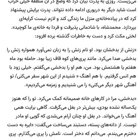
می‌زیست. روزی به پدرت بیان کرد که وضع در آن منطقه خیلی خراب
است شاید دیگر به دریوری ادامه داده نتواند. پدرت برایش پیشنهاد
کرد که در پیاده‌خانه‌ی منزل ما زندگی کند و لازم نیست کرایه‌ای
بپردازد. محمدشاه، با شادمانی پذیرفت و فردا به خانه‌ی ما کوچید».
لختی مکث کرد و دست به خاطرات گذشته برده افزود:
«زنش از بدخشان بود. او نام زنش را به زبان نمی‌آورد همواره زنش را
بدخشی صدا می‌کرد. مانند پری‌های کوه قاف زیبا بود. حامله بود ماه
هفتم یا هشتمش بود. من، هم او را بدخشی می‌گفتم. خیلی زود با
هم انس گرفتیم. با هم آهنگ « شنیدم از این شهر سفر می‌کنی/ تو
آهنگی شهر دیگر می‌کنی» را می شنیدیم و زمزمه می‌کردیم».
«بدخشی، مرا در کارهای خانه صمیمانه کمک می‌کرد. تو را که هنوز
یک‌ساله نشده بودی، بیش‌تر در بغل می‌گرفت. گاهی برایت همی
آهنگ را می‌خواند. در بغل او چنان آرام می‌شدی که گویی او مادر
توست. از دانه‌های پسته، دستبند می‌ساخت می‌گفت: «ایره به دست
دخترم می‌بندم. می‌دانم که دختر است. نامش را پری می‌گذارم. پری