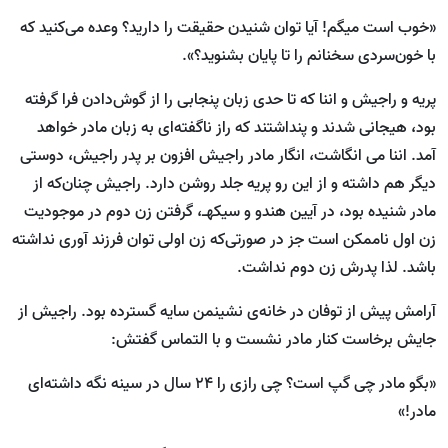
«خوب است میگم! آیا توان شنیدن حقیقت را دارید؟ وعده می‌کنید که
با خون‌سردی سخنانم را تا پایان بشنوید؟».
پریه و راجیش و اننا که تا حدی زبان پنجابی را از گوش‌دادن فرا گرفته
بود، هیجانی شدند و پنداشتند که راز ناگفته‌ا‌‌ی به زبان مادر خواهد
آمد. اننا می انگاشت، انگار مادر راجیش افزون بر پدر راجیش، دوستی
دیگر هم داشته و از این رو پریه جلد روشن دارد. راجیش چنان‌که از
مادر شنیده بود، در آیین هندو و سیکهـ، گرفتن زن دوم در موجودیت
زن اول ناممکن است جز در صورتی‌که زن اولی توان فرزند آوری نداشته
باشد. لذا پدرش زن دوم نداشت.
آرامش پیش از توفان در خانه‌ی نشینمن سایه گسترده بود. راجیش از
جایش برخاست کنار مادر نشست و با التماس گفتش:
«بگو مادر چی گپ است؟ چی رازی را ۲۴ سال در سینه نگه داشته‌ای
مادر!»