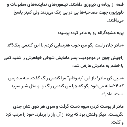
قصه از برنامه‌ی دیروزی داشتند. تیلفون‌های نماینده‌های مطبوعات و
تلویزیون جهت مصاحبه‌ها پی در پی زنگ می‌زدند ولی کم‌تر پاسخ
می‌یافتند.
پریه عشوه‌گرانه رو به مادر کرده پرسید:
«مادر جان راست بگو من خوب هنرنمایی کردم یا این گندمی رنگ!؟».
راجیش چون در موجودیت پسر مامایش شوخی خواهرش را شنید کمی
با خشم به مادرش عارض شد:
«سیل کن مادر! باز این “پنیرخام” مرا گندمی رنگ گفت. سه ماه پس
که ۲۴ساله می‌شود بگو که چرا من گندمی رنگ و او مثل شیر سپید
است، مادر!».
مادر از پوست کردن میوه دست گرفت و سوی هر دوی شان جدی
نگریست. دیگر وقتش بود که پرده از آن راز را بردارد. خود را مرتب کرد
و گفت: