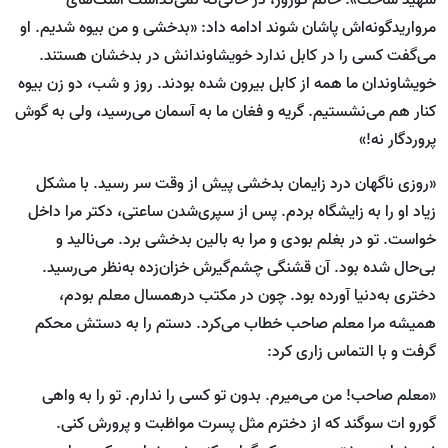
شهید ساخت». خانم گورور، در حالی‌که نمی‌گذاشت اشک‌های
مرواریدگونه‌اش پاشان شوند ادامه داد: «بدخشی و من بیوه شدیم. او
می‌گفت کسی را در کابل ندارد خویشاوندانش در بدخشان هستند.
خویشاوندان ما همه از کابل بیرون شده بودند. روز و شب، دو زن بیوه
کنار هم می‌نشستیم. گریه و فغان ما به آسمان می‌رسید، ولی به گوش
پروردگار نه!»
«روزی ناگهان درد زایمان بدخشی پیش از وقت سر رسید. با مشکل
زیاد او را به زایشگاه بردم. پس از سپری‌‎شدن ساعتی، دکتر مرا داخل
خواست. تو در بغلم بودی و مرا به بالین بدخشی برد. می‌نالید و
بی‌حال شده بود. آن قشنگی چشم‌گیرش خزان‌زده به‌نظر می‌رسید.
دختری به‌دنیا آورده بود. چون در مکتب درهمسال معلم بودم،
همیشه مرا معلم صاحب خطاب می‌کرد. دستم را به دستش محکم
گرفت و با التماس زاری کرد:
«معلم صاحب! من می‌میرم. بدون تو کسی را ندارم. تو را به واهی
گورو ات سوگند که از دخترم مثل پسرت مواظبت و پرورش کنی.