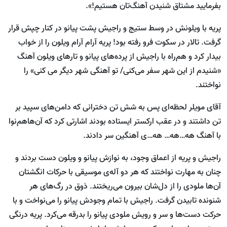
بفرمایید مشتاق شنیدن آهنگ‌تان هستیم!».
پریه با ویلونش در وسط ستیج و راجیش پشت پیانو در کنار چپش قرار
گرفت. تالار در سکوت فرو رفته بود! پریه آرام آرام ویلون را از خواب
بیدار کرد و هم‌راه با راجیش از پرده‌های پیانو و تارهای ویلون آهنگ
«شنیدم از این شهر سفر می‌کنی/ تو آهنگی شهر دیگر می کنی» را
نواختند.
آقای مویلر لحظه‌ای پس به شش تن دخترانی که دامن‌های سپید بر
تن داشتند و در عقب ارکستر ایستاده بودند اشارتی کرد که آن‌هاهم‌نوا
با آهنگ هه…هه… هه…ی آهنگین سر دادند.
راجیش و پریه از اعماق وجود، به نوازش پیانو و ویلون دست بردند و
چنان به مهارت نواختند که هر دو آله‌ی موسیقی با حرکات انگشتان
آن‌ها ملودی را از دل‌شان بیرون می‌ریختند. ذوق در رگ‌های هر
شنونده تابیدن گرفت. راجیش با تمام وجودش پیانو را می‌نواخت و با
حرکت دست‌ها و سر و رویش ملودی پیانو را بدرقه می‌کرد. پریه درنگی