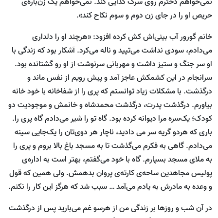
نمی‌خواهم دخترم روی سرک گدایی کند. نمی‌خواهم یک زن‌باره‌ی
حریص او را در جای زن دوم و سوم نکاح کند».
خانم گورور آب بینی‌اش کش کرده افزود: ‌«هرچند او را دلداری
می‌دادم، سودی نداشت می‌تپید و ناله می‌کرد. آشکار بود که زندگی با
او سر جنگ و ستیز داشت و مهربانی سرنوشت از او رو گشتانده بود.
سرانجام در این کشمکش عاجز آمد و پیش رویم از نفس ماند و
درگذشت. با مشکلات زیاد توانستم که پری را از شفاخانه با خود خانه
بیاورم. درگذشت پدرت، درگذشت محمدشاه و خانمش و موجودیت دو
کودک؛ یک‌سره مرا دیوانه کرده بود. گاه تو را شیر می‌دادم گاه پری را.
باری که هردو گریه سر می دادید، ناچار هر دوی‌تان را یک‌جایی سینه
می‌دادم. گاهی به فکرم می‌گذشت تا به مسجد باغ بالا بروم و پری را
به ملای مسجد بسپارم. گاه با خود می‌گفتم، بهتر است به اداره‌ی
پولیس مجاهدین ساحه‌ی کارته‌ی پروان بدهمش. ولی همین که قول
و وعده به مادرش به یادم می‌آمد … سبب شد که هرگز این کار را نکنم.
در آن شب و روزها بر زندگی من از هرسو غم می‌بارید پس از درگذشت