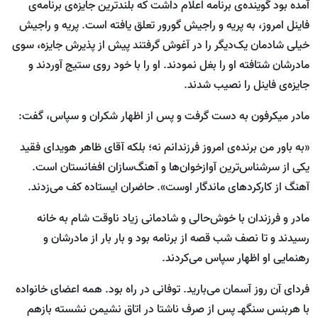
آمده بود گوینده‌ی برنامه اعلام داشت که بلندترین جایزه‌ی برنامه‌ی
فاینل امروز، به پریه و راجیش گورور تعلق یافته است. پریه و راجیش
خیلی شادمان یک‌دیگر را در آغوش گرفتند پیش از پذیرش جایزه، سوی
مادرشان شتافته او را بغل نمودند. او را با خود روی ستیج آوردند و
جایزه‌ی فاینل را نصیب شدند.
مادر میکرفون به دست گرفت و پس از اظهار شکران و سپاس، گفت:
«به باور من برنده‌ی امروز فرزندانم نه؛ بلکه آقای ظاهر هویدای فقید
یکی از سرشناس‌ترین آوازخوان‌ها و آهنگ‌سازان افغانستان است.
آهنگ از کارکرد‌های ماندگار اوست». حاضران ایستاده کف می‌زدند.
مادر و فرزندان با خوش‌حالی و شادمانی زیاد ناوقت شام به خانه
رسیدند و تا نصف شب قصه از برنامه بود و بار بار از مادرشان و
رهنمایی او اظهار سپاس می‌کردند.
فردای آن روز آسمان می‌بارید. توفانی در راه بود. همه اعضای خانواده
با هربنس سنگهـ پس از صرف ناشتا در اتاق نشیمن نشسته بازهم