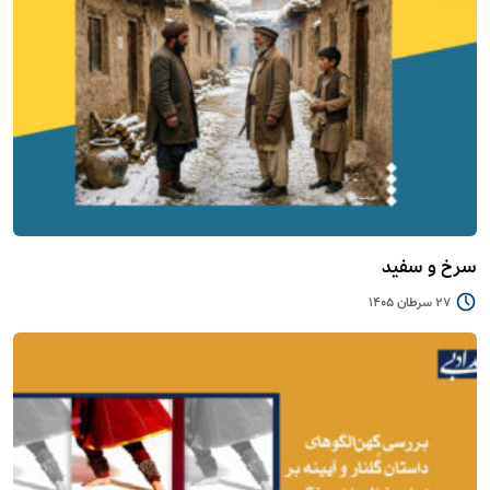
سرخ و سفید
27 سرطان 1405