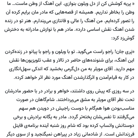
« پریه کوشش کن از دل ویلون بنوازی. این آهنگ از وطن ماست… ما
وطن را بخاطر نداریم. همیشه از قصه‌هایی که مادر مان برایم کرده آن
را تصور کرده‌ایم. من آهنگ را عالی و فانتازی می‌پندارم. هنر تو در زنده
شدن آهنگ نقش اساسی دارد». مادر هم با نوازش مادرانه به دخترش
گوش‌زد کرد:
«پَری جان! راجو راست می‌گوید. تو با ویلون و راجو با پیانو در زنده‌کردن
این آهنگ، برای شنونده‌های حاضر در تالار و عقب تلویزیون‌ها نقش
مهم دارید. آقای مویلر به من دل‌گرمی بخشید که اندکی سهل‌انگاری
در کار به قیام‌آمدن و اثرگذارشدن آهنگ مورد نظر اثر خواهد کرد».
در سه روزی که پیش روی داشتند، خواهر و برادر در با حضور مادرشان
تحت نظر آقای مویلر به مشق می‌پرداختند. شام‌گاهان در صورت
مناسب‌بودن هوا هم‌گام با دوست راجیش در دویدن هم سهم
می‌گرفتند تا نفس‌شان پخته‌تر گردد. مادر به یگانه برادرش و برخی
دوستانش واتساپ کرده بود که شام روز شنبه آینده برنامه‌ی فاینل
فرزندانش است. از شادمانی زیاد در پیراهن نمی‎گنجید و از سوی دیگر