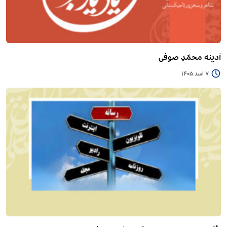
آدینه محمّدِ صوفی
7 اسد 1405