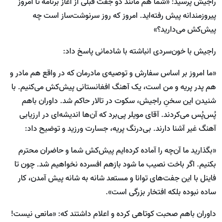
راجیش پرسید: «شما هم مانند دو جفت قبلی از آغاز برنامه تا امروز
پیروزمندانه پیش‌ رفته‌اید. امروز که روز سرنوشت‌ساز است چه
پیش‌کش می‌دارید؟»
راجیش با خون‌سردی انباشته با شادمانی پاسخ داد:
«ما امروز بر اساس سفارش و توصیه‌ی مادرمان که در واقع هم مادر و
هم پدر پریه و من است، یک آهنگ افغانستانی پیش‌کش می‌کنیم. با
شنیدن این سخنِ راجیش، سکوت در تالار حاکم شد. داوران باهم
پُس‌پُس می‌کردند. آقای مویلر پی‌برد که آن‌ها اندیشه‌ای‌ در ارزیابی
آهنگ غیر آشنا دارند. بی‌درنگ پریه، جسارت ورزید و توضیح داد:
«بگذارید ما آن‌چه را آماده کرده‌ایم پیش‌کش شما و حاضران محترم
بکنیم. اگر باخت نصیب ما شود بازهم افسرده نخواهیم شد. چون تا
فاینل با این جفت‌های توانا و مستعد شانه به شانه پیش آمدن، کار
ساده نبوده بلکه افتخار بزرگی است».
داوران باهم صحبت کوتاهی کرده و اعلام داشتند که: «مانعی نیست!