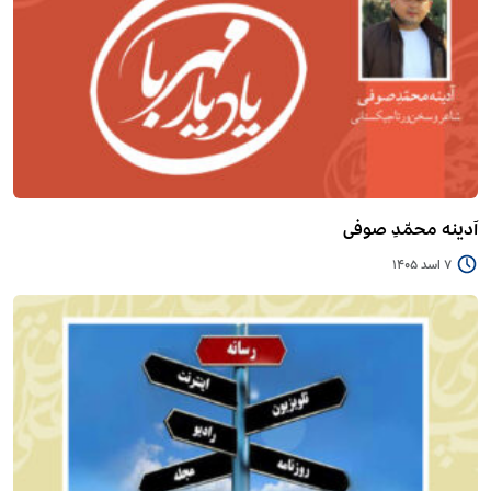
آدینه محمّدِ صوفی
7 اسد 1405