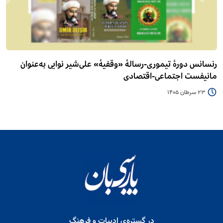
رنسانس دورۀ تیموری-رسالۀ «وقفیۀ» علی‌شیر نوایی به‌عنوان
مانیفست اجتماعی-اقتصادی
23 سرطان 1405
در گستره‌ی ادبیات و فرهنگ