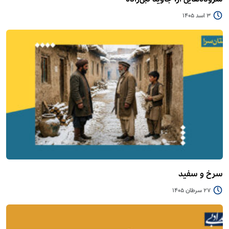
3 اسد 1405
سرخ و سفید
27 سرطان 1405