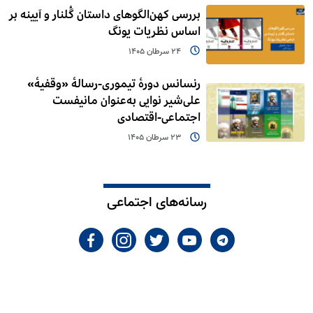
بررسی کهن‌الگوهای داستان گُلنار و آیینه بر
اساس نظریات یونگ
24 سرطان 1405
رنسانس دورۀ تیموری-رسالۀ «وقفیۀ»
علی‌شیر نوایی به‌عنوان مانیفست
اجتماعی-اقتصادی
23 سرطان 1405
رسانه‌های اجتماعی