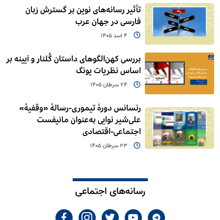
تأثیر رسانه‌های نوین بر گسترش زبان
فارسی در جهان عرب
4 اسد 1405
بررسی کهن‌الگوهای داستان گُلنار و آیینه بر
اساس نظریات یونگ
24 سرطان 1405
رنسانس دورۀ تیموری-رسالۀ «وقفیۀ»
علی‌شیر نوایی به‌عنوان مانیفست
اجتماعی-اقتصادی
23 سرطان 1405
رسانه‌های اجتماعی