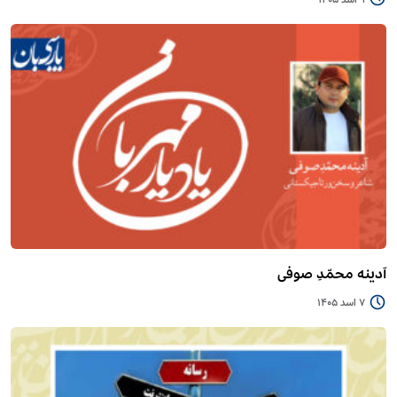
آدینه محمّدِ صوفی
7 اسد 1405