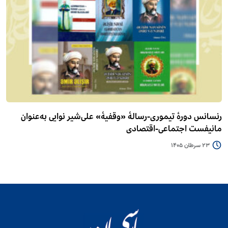
رنسانس دورۀ تیموری-رسالۀ «وقفیۀ» علی‌شیر نوایی به‌عنوان
مانیفست اجتماعی-اقتصادی
23 سرطان 1405