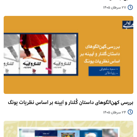
27 سرطان 1405
بررسی کهن‌الگوهای داستان گُلنار و آیینه بر اساس نظریات یونگ
24 سرطان 1405