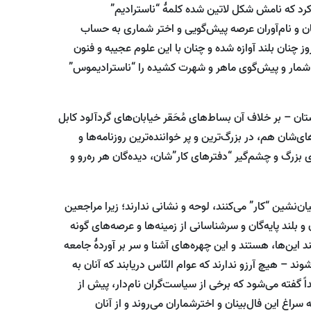
ی به‌نام “ناسترادیموس” (Nastradamus) یاد کرد که نامش شکل لاتین شده کلمۀ “ناسترادیم”
 نخبه‌گان و نام‌آوران عرصه پیش‌گویی و اختر شماری به حساب
، نام او امروز چنان بلند آوازه شده و چنان با این علوم عجیبه و فنون
ر شمار و پیش‌گوی ماهر و شهرت کشیده را “ناسترادیموس”
ستان – بر خلاف آن بساط‌های مُحَقر خیابان‌های گردآلود کابل
ی‌شان هم، در بزرگ‌ترین و پر خواننده‌ترین روزنامه‌ها و
 بزرگ و چشم‌گیر “دفتر‌های کار”شان، دیده‌گان هر ره‌رو و
ان‌نشین “کار” می‌کنند، لوحه و نشانی ندارند؛ زیرا مراجعین
ن و بلند پایه‌گان و سرشناسانی از زمینه‌ها و عرصه‌های گونه
این‌ها، هستند و این چهره‌های آشنا و سر بر آوردۀ جامعه
ند – هیچ آرزو ندارند که عوام النّاس دریابند که آنان به
یداً گفته می‌شود که برخی از سیاست‌گران نام‌دار، پیش از
راغ این فال‌بینان و اخترشماران می‌روند و از آنان