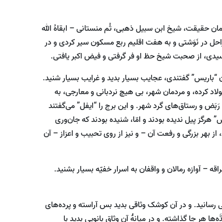
ن حقیقت، شیخ ابن سبیل ذهبی، ثُم منستانی – ابقاهُ الله
احل در نَوَشتی و به هفت اقلیم ربع مسکون سیر کردی و در
یدی، از صحبت شیخ حظ او فر گرفتی و فیض اکبر یافتی.
آن “باریس” گفتندی، عجایب بسیار بدید و غرایب بسیار شنید.
لاد کرده، و مردمان شهر، بی هیچ نردبانی و معارجی، به
َبَض و رستاق‌های گرد شهر. و این برج را “ایفل” می‌گفتند
” هرگز پیل ندیده بودند و امّا، شنیده بودند که جان‌وری
 بهر بزرگی و رفعت آن – و نیز از روی تحبیب و اعزاز – آن
ه – آوازه رمالان و واقفان به اسرار خفیّه بسیار بشنید.
ی رسانید. و در آن کوشک وثاقی بدید بس آراسته و پرده‌های
ها هر جا گذاشته. و در میانۀ آن وثاق بانویی بدید با