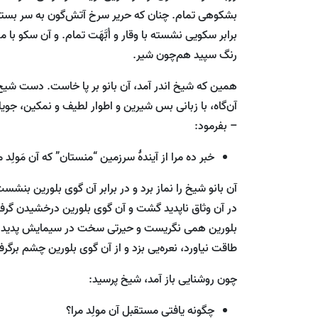
بشکوهی تمام. چنان که حریر سرخ آتش‌گون به سر بسته 
برابر سکویی نشسته با وقار و اُبَّهَت تمام. و آن سکو ب
رنگ سپید هم‌چون شیر.
همین که شیخ اندر آمد، آن بانو بر پا خاست. دست شیخ
آن‌گاه، با زبانی بس شیرین و اطوار لطیف و نمکین، 
– بفرمود:
خبر ده مرا از آیندۀ سرزمین “منستان” که آن مَولِد 
آن بانو شیخ را نماز برد و در برابر آن گوی بلورین بنش
در آن وثاق ناپدید گشت و آن گوی بلورین درخشیدن گرفت.
بلورین همی نگریست و حیرتی سخت در سیمایش پدیدار 
طاقت نیاورد، نعره‌یی بزد و از آن گوی بلورین چشم برگر
چون روشنایی باز آمد، شیخ پرسید:
چگونه یافتی مستقبل آن مولِد مرا؟