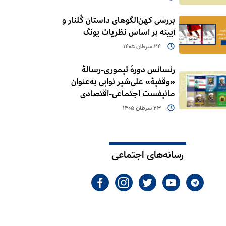
بررسی کهن‌الگوهای داستان گُلنار و
آیینه بر اساس نظریات یونگ
24 سرطان 1405
رنسانس دورۀ تیموری-رسالۀ
«وقفیۀ» علی‌شیر نوایی به‌عنوان
مانیفست اجتماعی-اقتصادی
23 سرطان 1405
رسانه‌های اجتماعی