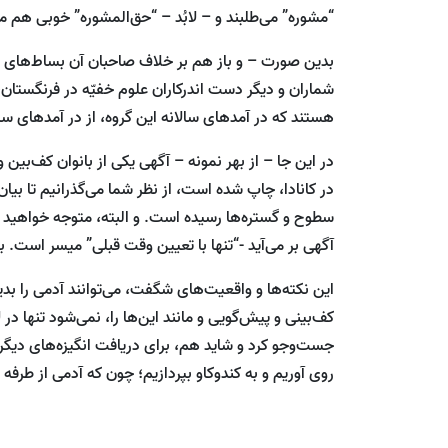
“مشوره” می‌طلبند و – لابُد – “حق‌المشوره” خوبی هم می‌
بدین صورت – و باز هم بر خلاف صاحبان آن بساط‌های مُحَق
شماران و دیگر دست اندرکاران علوم خفیّه در فرنگستان، 
هستند که در آمدهای سالانه این گروه، از در آمدهای سال
در این جا – از بهر نمونه – آگهی یکی از بانوان کف‌بین و
در کانادا، چاپ شده است، از نظر شما می‌گذرانیم تا بیان‌
سطوح و گستره‌ها رسیده است. و البته، متوجه خواهید بود 
آگهی بر می‌آید -“تنها با تعیین وقت قبلی” میسر است. 
این نکته‌ها و واقعیت‌های شگفت، می‌توانند آدمی را بدین
کف‌بینی و پیش‌گویی و مانند این‌ها را، نمی‌شود تنها در
جست‌و‌جو کرد و شاید هم، برای دریافت انگیزه‌های دیگر،
روی آوریم و به کند‌و‌کاو بپردازیم؛ چون که آدمی از طر