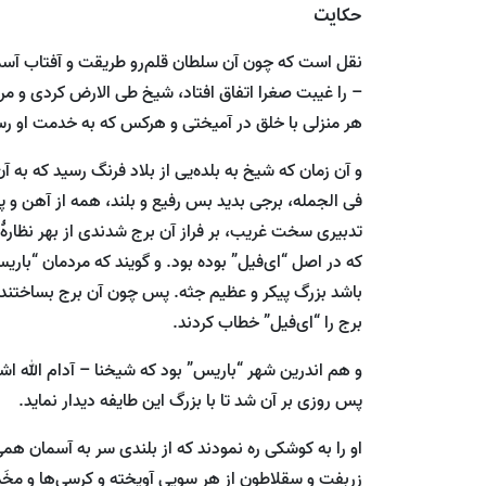
حکایت
نقل است که چون آن سلطان قلم‌رو طریقت و آفتاب آسما
– را غیبت صغرا اتفاق افتاد، شیخ طی الارض کردی و مر
هر منزلی با خلق در آمیختی و هرکس که به خدمت او رس
و آن زمان که شیخ به بلده‌یی از بلاد فرنگ رسید که به 
فی الجمله، برجی بدید بس رفیع و بلند، همه از آهن و پو
تدبیری سخت غریب، بر فراز آن برج شدندی از بهر نظارۀ ر
که در اصل “ای‌فیل” بوده بود. و گویند که مردمان “باریس
باشد بزرگ پیکر و عظیم جثه. پس چون آن برج بساختند، از
برج را “ای‌فیل” خطاب کردند.
و هم اندرین شهر “باریس” بود که شیخنا – آدام الله اشراق
پس روزی بر آن شد تا با بزرگ این طایفه دیدار نماید.
او را به کوشکی ره نمودند که از بلندی سر به آسمان هم
زربفت و سقلاطون از هر سویی آویخته و کرسی‌ها و مخَدَّه‌