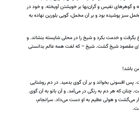
و گوهر‌های نفیس و گران‌بها بر خویشتن آویخته. و خود در
ا مخمل سبز پوشیده بود و بر آن مخمل، گویی بلورین نهاده به
 بگرفت و خدمت بکرد و شیخ را در محلی شایسته بنشاند. و
جویای مقصود شیخ گشت. شیخ – که لغت همه عالم بدانستی
من باشد!
ست. پس افسونی بخواند و بر آن گوی بدمید. در دم روشنایی
 چنان که هر دم به رنگی در می‌آمد. و آن بانو به آن گوی
می‌گشت و هولی عظیم به او دست می‌داد. سر‌انجام،
فت.