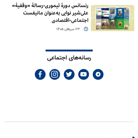
رنسانس دورۀ تیموری-رسالۀ «وقفیۀ»
علی‌شیر نوایی به‌عنوان مانیفست
اجتماعی-اقتصادی
23 سرطان 1405
رسانه‌های اجتماعی