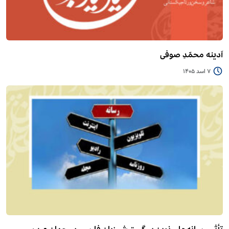
آدینه محمّدِ صوفی
7 اسد 1405