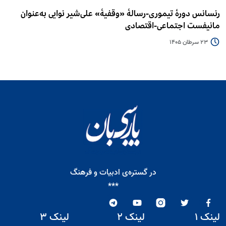
رنسانس دورۀ تیموری-رسالۀ «وقفیۀ» علی‌شیر نوایی به‌عنوان
مانیفست اجتماعی-اقتصادی
23 سرطان 1405
در گستره‌ی ادبیات و فرهنگ
***
لینک ۱
لینک ۲
لینک ۳