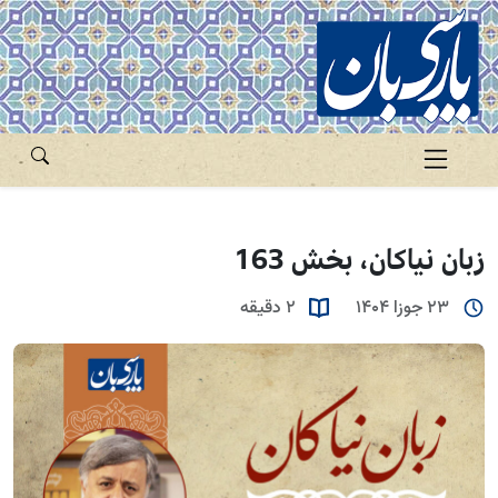
زبان نیاکان، بخش 163
23 جوزا 1404
2 دقیقه