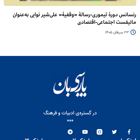
رنسانس دورۀ تیموری-رسالۀ «وقفیۀ» علی‌شیر نوایی به‌عنوان
مانیفست اجتماعی-اقتصادی
23 سرطان 1405
در گستره‌ی ادبیات و فرهنگ
***