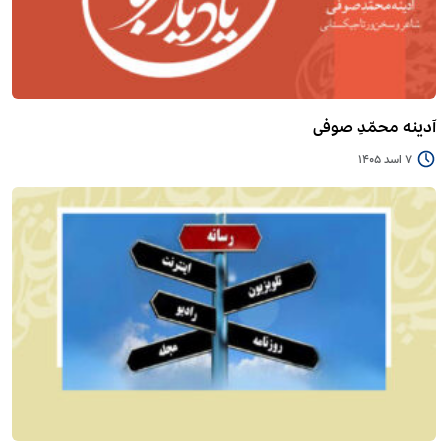
آدینه محمّدِ صوفی
7 اسد 1405