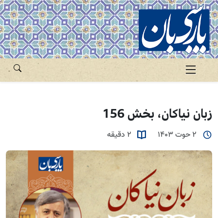
زبان نیاکان، بخش 156
2 حوت 1403
2 دقیقه