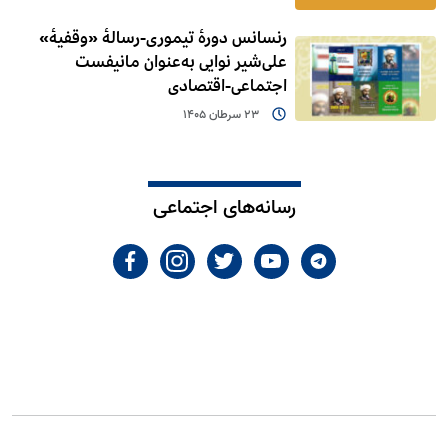
رنسانس دورۀ تیموری-رسالۀ «وقفیۀ»
علی‌شیر نوایی به‌عنوان مانیفست
اجتماعی-اقتصادی
23 سرطان 1405
رسانه‌های اجتماعی