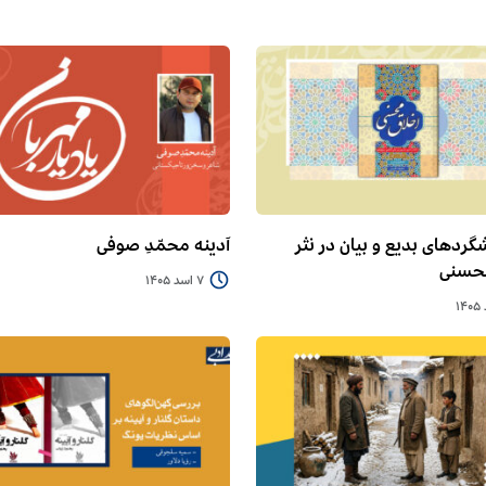
گردهای بدیع و بیان در نثر
آدینه محمّدِ صوفی
محسنی
7 اسد 1405