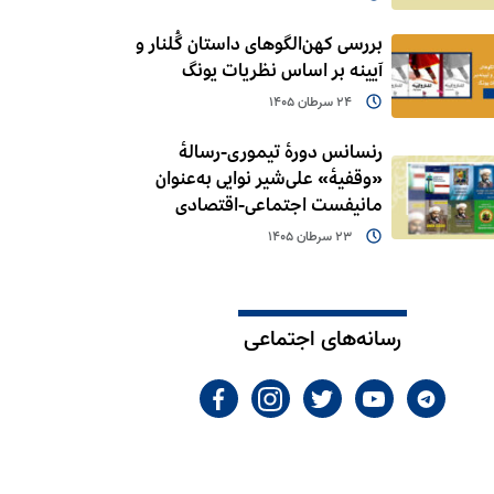
بررسی کهن‌الگوهای داستان گُلنار و
آیینه بر اساس نظریات یونگ
24 سرطان 1405
رنسانس دورۀ تیموری-رسالۀ
«وقفیۀ» علی‌شیر نوایی به‌عنوان
مانیفست اجتماعی-اقتصادی
23 سرطان 1405
رسانه‌های اجتماعی