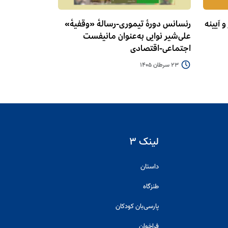
 آیینه
رنسانس دورۀ تیموری-رسالۀ «وقفیۀ»
علی‌شیر نوایی به‌عنوان مانیفست
اجتماعی-اقتصادی
23 سرطان 1405
لینک ۳
داستان
طنزگاه
پارسی‌بان کودکان
فراخوان