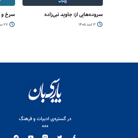
سروده‌هایی از: جاوید نبی‌زاده
سرخ و 
3 اسد 1405
27 سرطان 1405
در گستره‌ی ادبیات و فرهنگ
***