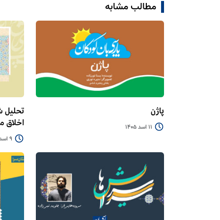
مطالب مشابه
پاژن
تحلیل ش
اخلاق 
11 اسد 1405
9 اسد 1405