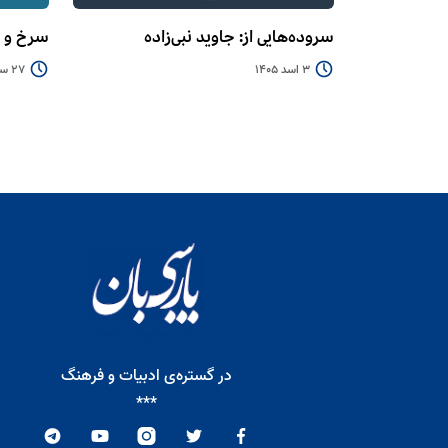
سروده‌هایی از: جاوید نبی‌زاده
سرخ و 
3 اسد 1405
27 سرطان 1405
در گستره‌ی ادبیات و فرهنگ
***