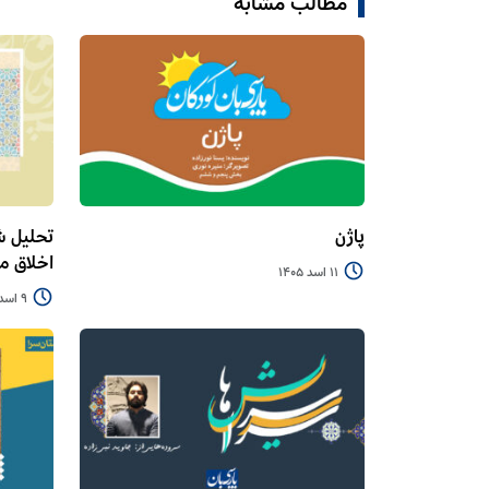
مطالب مشابه
پاژن
تحلیل ش
اخلاق 
11 اسد 1405
9 اسد 1405