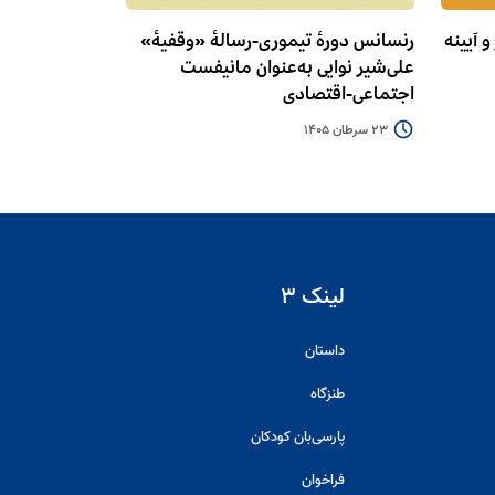
 آیینه
رنسانس دورۀ تیموری-رسالۀ «وقفیۀ»
علی‌شیر نوایی به‌عنوان مانیفست
اجتماعی-اقتصادی
23 سرطان 1405
لینک ۳
داستان
طنزگاه
پارسی‌بان کودکان
فراخوان