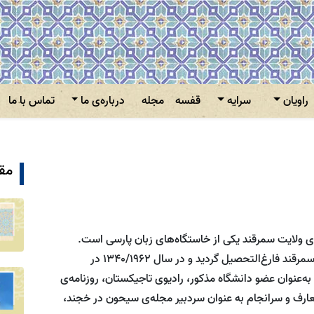
راویان
سرایه
قفسه
مجله
درباره‌ی ما
تماس با ما
مقا
آبان 1318 در ناحیه‌ی نورعطای ولایت سمرقند یکی از خاستگاه‌های زبان پارسی است.
فیروز در سال 1335ه‍.خ./1956م. از دانشگاه آموزگاری سمرقند فارغ‌التحصیل گردید و در سال 1340/1962 در
ه‌عنوان عضو دانشگاه مذکور، رادیوی تاجیکستان، روزنامه‌ی
ارف و سرانجام به عنوان سردبیر مجله‌ی سیحون در خجند،