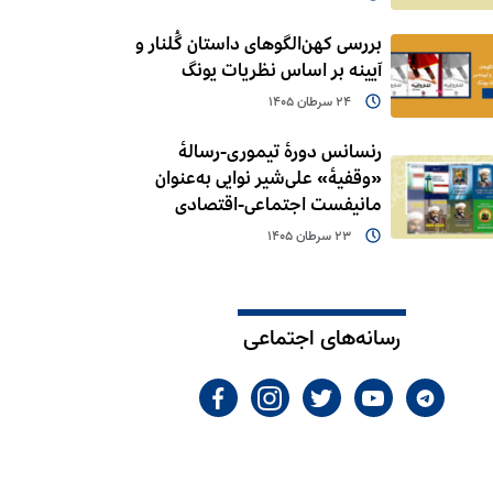
بررسی کهن‌الگوهای داستان گُلنار و
آیینه بر اساس نظریات یونگ
24 سرطان 1405
رنسانس دورۀ تیموری-رسالۀ
«وقفیۀ» علی‌شیر نوایی به‌عنوان
مانیفست اجتماعی-اقتصادی
23 سرطان 1405
رسانه‌های اجتماعی