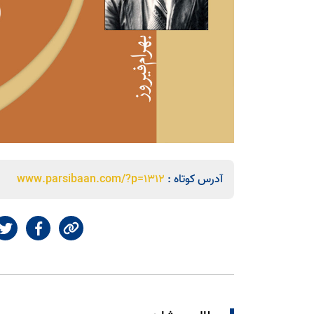
آدرس کوتاه :
www.parsibaan.com/?p=1312