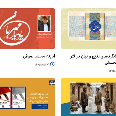
گردهای بدیع و بیان در نثر
آدینه محمّدِ صوفی
محسنی
7 اسد 1405