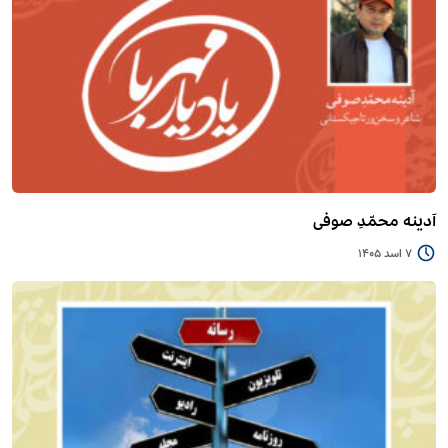
آدینه محمّدِ صوفی
7 اسد 1405