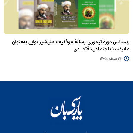
رنسانس دورۀ تیموری-رسالۀ «وقفیۀ» علی‌شیر نوایی به‌عنوان
مانیفست اجتماعی-اقتصادی
23 سرطان 1405