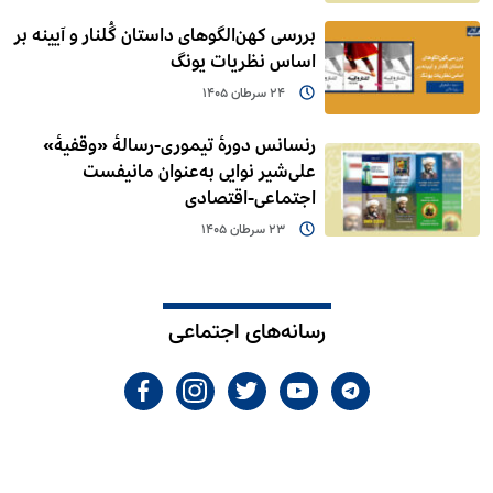
بررسی کهن‌الگوهای داستان گُلنار و آیینه بر
اساس نظریات یونگ
24 سرطان 1405
رنسانس دورۀ تیموری-رسالۀ «وقفیۀ»
علی‌شیر نوایی به‌عنوان مانیفست
اجتماعی-اقتصادی
23 سرطان 1405
رسانه‌های اجتماعی