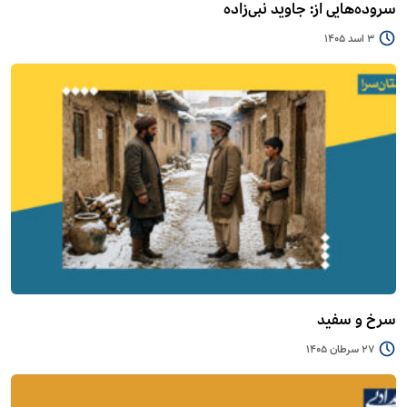
سروده‌هایی از: جاوید نبی‌زاده
3 اسد 1405
سرخ و سفید
27 سرطان 1405