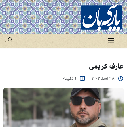
عارف کریمی
28 اسد 1402
1 دقیقه