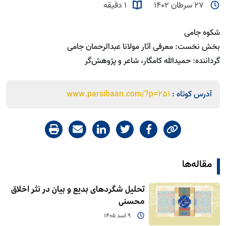
27 سرطان 1402
1 دقیقه
شکوه جامی
بخش نخست: معرفی آثار مولانا عبدالرحمان جامی
گرداننده: حمیدالله کامگار، شاعر و پژوهش‌گر
آدرس کوتاه :
www.parsibaan.com/?p=251
مقاله‌ها
تحلیل شگردهای بدیع و بیان در نثر اخلاق
محسنی
9 اسد 1405