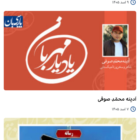
9 اسد 1405
آدینه محمّدِ صوفی
7 اسد 1405