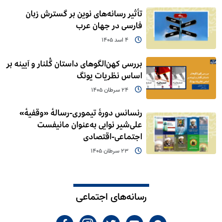
تأثیر رسانه‌های نوین بر گسترش زبان
فارسی در جهان عرب
4 اسد 1405
بررسی کهن‌الگوهای داستان گُلنار و آیینه بر
اساس نظریات یونگ
24 سرطان 1405
رنسانس دورۀ تیموری-رسالۀ «وقفیۀ»
علی‌شیر نوایی به‌عنوان مانیفست
اجتماعی-اقتصادی
23 سرطان 1405
رسانه‌های اجتماعی