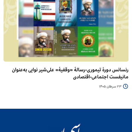
رنسانس دورۀ تیموری-رسالۀ «وقفیۀ» علی‌شیر نوایی به‌عنوان
مانیفست اجتماعی-اقتصادی
23 سرطان 1405