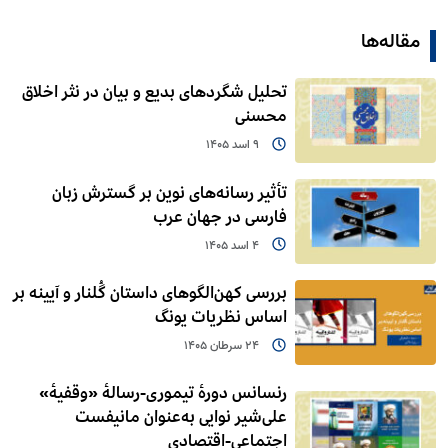
مقاله‌ها
تحلیل شگردهای بدیع و بیان در نثر اخلاق
محسنی
9 اسد 1405
تأثیر رسانه‌های نوین بر گسترش زبان
فارسی در جهان عرب
4 اسد 1405
بررسی کهن‌الگوهای داستان گُلنار و آیینه بر
اساس نظریات یونگ
24 سرطان 1405
رنسانس دورۀ تیموری-رسالۀ «وقفیۀ»
علی‌شیر نوایی به‌عنوان مانیفست
اجتماعی-اقتصادی