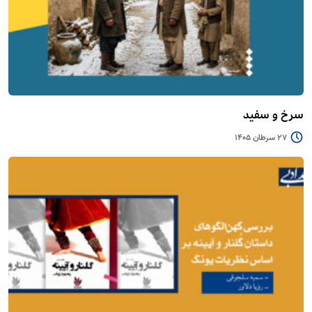
سرخ و سفید
27 سرطان 1405