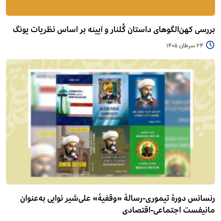
بررسی کهن‌الگوهای داستان گُلنار و آیینه بر اساس نظریات یونگ
24 سرطان 1405
رنسانس دورۀ تیموری-رسالۀ «وقفیۀ» علی‌شیر نوایی به‌عنوان
مانیفست اجتماعی-اقتصادی