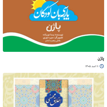
پاژن
11 اسد 1405