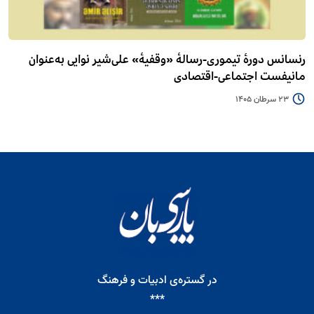
رنسانس دورۀ تیموری-رسالۀ «وقفیۀ» علی‌شیر نوایی به‌عنوان
مانیفست اجتماعی-اقتصادی
23 سرطان 1405
در گستره‌ی ادبیات و فرهنگ
***