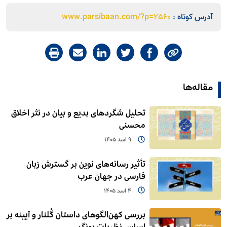
آدرس کوتاه :
www.parsibaan.com/?p=2560
مقاله‌ها
تحلیل شگردهای بدیع و بیان در نثر اخلاق
محسنی
9 اسد 1405
تأثیر رسانه‌های نوین بر گسترش زبان
فارسی در جهان عرب
4 اسد 1405
بررسی کهن‌الگوهای داستان گُلنار و آیینه بر