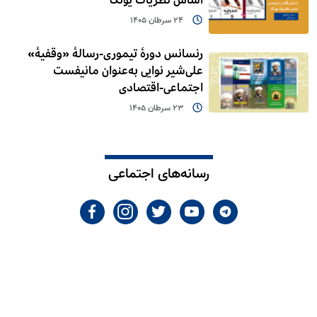
اساس نظریات یونگ
24 سرطان 1405
رنسانس دورۀ تیموری-رسالۀ «وقفیۀ»
علی‌شیر نوایی به‌عنوان مانیفست
اجتماعی-اقتصادی
23 سرطان 1405
رسانه‌های اجتماعی