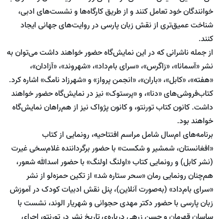
خوانندگان خود تعامل کنند و از طریق کارگاه‌ها و نشست‌های ادبی،
شناخت عمیق‌تری از نقش زبان پارسی در روایت‌های جهانی ایجاد
کنند.
از جمله ناشرانی که در این نمایش‌گاه حضور خواهند داشت می‌توان به
نشر «آسمانا»، «زاگرس»، «سرای بام‌داد»، «شهروند»، «آزادان»،
«هفته»، «کابل»، «باران»، «انجمن پرواز» و «شهرزاد نامگ» اشاره کرد.
کتاب‌فروشی‌های «دنا»، و «پرستوک» نیز در نمایش‌گاه حضور خواهند
داشت. کانون کتاب تورنتو، و کانون پژواک نیز از هم‌راهان نمایش‌گاه
خواهند بود.
برنامه‌های ام‌سال شامل مراسم افتتاحیه، رونمایی از کتاب
«افغانستان، شمشیر و شکست» با حضور برگرداننده غلام‌سخی غیرت
(نشر کابل) و رونمایی کتاب «اولنگ اولنگ» با حضور اسدالله شعور،
هم‌چنان رونمایی رمان «سحر ستاره شد» از تکین حمزه‌لو از نشر
«سرای بام‌داد» (به‌صورت آنلاین)، پنل نقش ادبیات کودک در آموزش
زبان پارسی با حضور دکتر مهدی حجوانی و شهریار الوند، نشست با
ساسان قهرمان و حسن زرهی درباره‌ی تاریخ نشر در تورنتو، اجرای