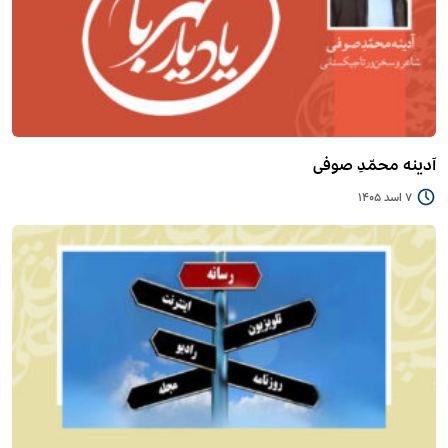
آدینه محمّدِ صوفی
7 اسد 1405