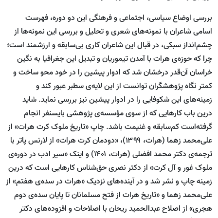
بررسی اوضاع سیاسی، اجتماعی و فرهنگی این دو دوره، فهرست
اسامی شاعران با نمونه‌های شعری و تحلیل و بررسی این نمونه‌ها از
چشم‌انداز سبکی، در قبال این شاعران کاری بی‌سابقه و ارزشمند است؛
چرا که حوزه‌ی هرات با آمدن تیموریان و تبدیل این جغرافیا به نگین
خراسان آن‌قدر درخشان شد که ادوار پیشین را در خود محو ساخت و
کمتر نگاه‌ پژوهشگران توانست از این لایه‌ی سطبر عبور کند و
زمینه‌های این شکوفایی را در ادوار پیشین نیز بررسی نماید. شاید
درین باب کارهایی که از سوی مؤسسه‌ی‌ پژوهشی بایسنغر انجام
گرفته‌است کم‌سابقه و غنیمت باشد. چاپ «تاریخ ملوک کرت هرات» از
علی‌محمد زهما (هرات، ۱۳۹۹)، «دودمان کرت هرات» از لارنس پاتر با
ترجمه‌ی دکتر محمد افضلی (هرات، ۱۴۰۱) و اینک «سیر ادب در دوره‌ی
ملوک غور و آل کرت» از دکتر نصری حق‌شناس کارهایی است که درین
زمینه چاپ و نشر شد و در آینده‌های نزدیک «هرات در سده‌ی هفتم» از
علی‌محمد زهما و «تاریخ هرات از فتح مسلمانان تا پایان سده‌ی‌ دوم
هجری» از اصلاح عبدالحمید ریحان با اصلاحات و افزوده‌های دکتر