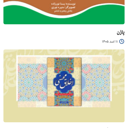
پاژن
11 اسد 1405