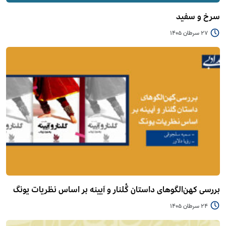
سرخ و سفید
27 سرطان 1405
بررسی کهن‌الگوهای داستان گُلنار و آیینه بر اساس نظریات یونگ
24 سرطان 1405