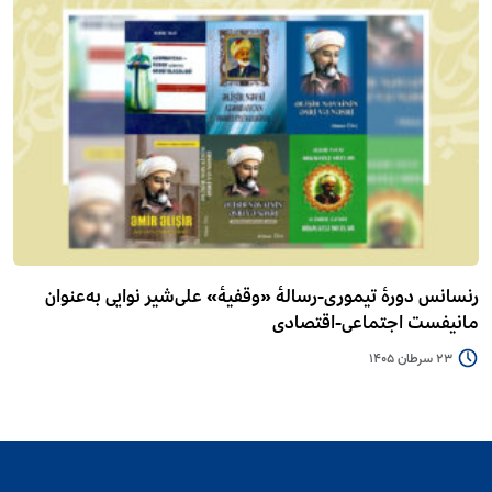
رنسانس دورۀ تیموری-رسالۀ «وقفیۀ» علی‌شیر نوایی به‌عنوان
مانیفست اجتماعی-اقتصادی
23 سرطان 1405