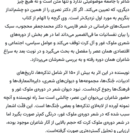
شاعر با جامعه موضوعیتی ندارد و تنها متن است و نه هیچ چیز
دیگری، که تعیین می‌کند. اگر کار دکتر نصری را از همین دو چشم‌انداز
بنگریم به مورد اول نزدیک‌تر است. وی گرچه با الهام از کتاب
«سبک‌های خراسانی در شعر فارسی» دکتر محمدجعفر محجوب، سبک
را بیان نفسانیات ما فی‌الضمیر می‌داند اما در هر بخش از دوره‌های
شعری ملوک غور و آل کرت توقف می‌کند و عوامل سیاسی، اجتماعی و
اقتصادی همان عصر را مفصل به بحث می‌گیرد و در نوبت بعد به سراغ
شاعران همان دوره رفته و به بررسی شعرشان می‌پردازد.
نویسنده در این اثر به بیش از ۱۵۰ اثر شامل تذکره‌ها، تاریخ‌های
ادبیات، جُنگ‌ها، مجموعه‌ها و دیوان‌های شعری، دایره‌المعارف‌ها و
فرهنگ‌ها رجوع کرده‌است. نبود دیوان شعر در دوره‌ی ملوک غور و
حضور شاعران بی‌دیوانِ این عصر، چالشی است سدّ راه نویسنده و آنچه
نمونه‌ آورده از لابه‌لای تذکره‌ها و بعضی جُنگ‌ها است. این قلّت اشعار
سبب شده که در شعر دوره‌ی ملوک غور، درنگی کم‌تر صورت بگیرد اما
در شعر دوره‌ی ملوک کرت که حجم بالایی از آثار شاعران موجود بوده،
ارزیابی و تحلیل گسترده‌تری صورت گرفته‌است.