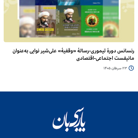
رنسانس دورۀ تیموری-رسالۀ «وقفیۀ» علی‌شیر نوایی به‌عنوان
مانیفست اجتماعی-اقتصادی
23 سرطان 1405