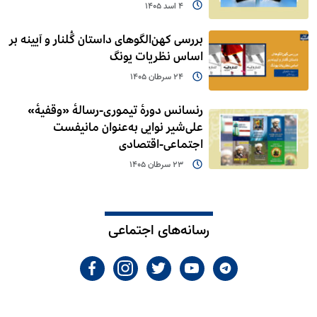
4 اسد 1405
بررسی کهن‌الگوهای داستان گُلنار و آیینه بر
اساس نظریات یونگ
24 سرطان 1405
رنسانس دورۀ تیموری-رسالۀ «وقفیۀ»
علی‌شیر نوایی به‌عنوان مانیفست
اجتماعی-اقتصادی
23 سرطان 1405
رسانه‌های اجتماعی