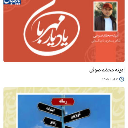
آدینه محمّدِ صوفی
7 اسد 1405