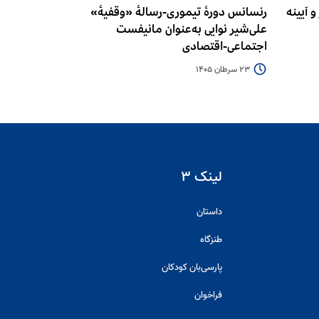
 آیینه
رنسانس دورۀ تیموری-رسالۀ «وقفیۀ»
علی‌شیر نوایی به‌عنوان مانیفست
اجتماعی-اقتصادی
23 سرطان 1405
لینک ۳
داستان
طنزگاه
پارسی‌بان کودکان
فراخوان