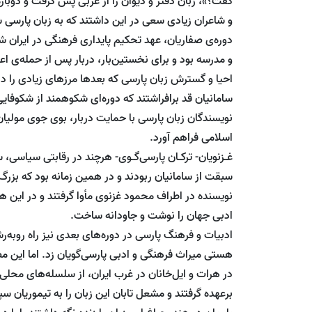
گفت؟»، زبان دفتر و دیوان را از عربی پس گرفت و دوبا
و شاعران زیادی سعی در این داشتند که به زبان پارسی شع
دوره‌ی صفاریان، عهد تحکیم پایداری فرهنگی در ایران شر
و مدرسه بود و برای نخستین‌بار، دربار پس از حمله‌ی اع
احیا و گسترش زبان پارسی که بعدها مرزهای زیادی را در 
سامانیان قد برافراشتند که دوره‌ای شکوهمند از شکوفایی
نویسندگان زبان پارسی با حمایت دربار، بوی جوی مولیان آ
اسلامی فراهم آورد.
غـزنویان- ترکـان پارسی‌گـوی- هرچند در رقابتی سیاسی، 
سبقت از سامانیان ربودند و در همین زمانه بود که بزر
نویسنده در اطراف محمود غزنوی مأوا گرفتند و در این 
ادبی جهان را نوشت و جاودانه ساخت.
ادبیات و فرهنگ پارسی در دوره‌های بعدی نیز راه روبه‌ر
هستی میراث فرهنگی و ادبی پارسی‌گویان زد. اما این م
در هرات و ایل‌خانان در غرب ایران، از سلسله‌های محلی 
برعهده گرفتند و مشعل تابان این زبان را به تیموریان س