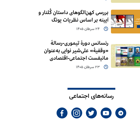
بررسی کهن‌الگوهای داستان گُلنار و
آیینه بر اساس نظریات یونگ
24 سرطان 1405
رنسانس دورۀ تیموری-رسالۀ
«وقفیۀ» علی‌شیر نوایی به‌عنوان
مانیفست اجتماعی-اقتصادی
23 سرطان 1405
رسانه‌های اجتماعی