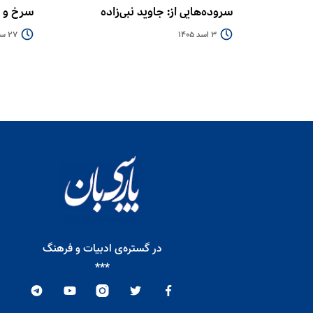
سروده‌هایی از: جاوید نبی‌زاده
سرخ و 
3 اسد 1405
27 سرطان 1405
در گستره‌ی ادبیات و فرهنگ
***