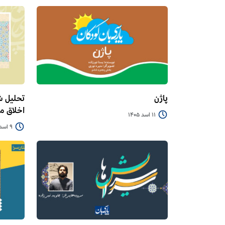
پاژن
تحلیل ش
اخلاق 
11 اسد 1405
9 اسد 1405