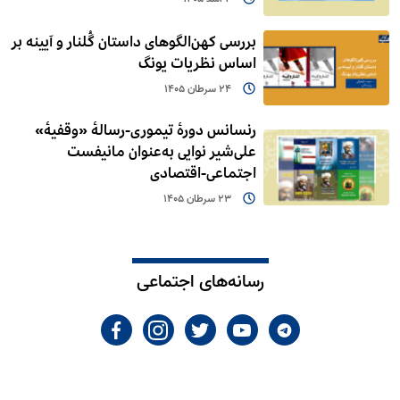
بررسی کهن‌الگوهای داستان گُلنار و آیینه بر
اساس نظریات یونگ
24 سرطان 1405
رنسانس دورۀ تیموری-رسالۀ «وقفیۀ»
علی‌شیر نوایی به‌عنوان مانیفست
اجتماعی-اقتصادی
23 سرطان 1405
رسانه‌های اجتماعی